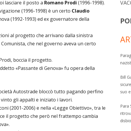
VAC
i lasciare il posto a
Romano Prodi
(1996-1998).
navigazione (1996-1998) è un certo
Claudio
PO
nova (1992-1993) ed ex governatore della
zioni al progetto che arrivano dalla sinistra
AR
ne Comunista, che nel governo aveva un certo
Parag
Prodi, boccia il progetto.
nazis
siddetto «Passante di Genova» fu opera della
Bill 
sicure
società Autostrade bloccò tutto pagando perfino
suo e
nto gli appalti e iniziato i lavori.
Para 
coni (2001-2006) e nella «Legge Obiettivo», tra le
ritro
sce il progetto che però nel frattempo cambia
disbi
ova».