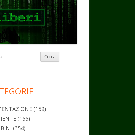
ca
rra
erale
ncipale
TEGORIE
MENTAZIONE
(159)
IENTE
(155)
BINI
(354)