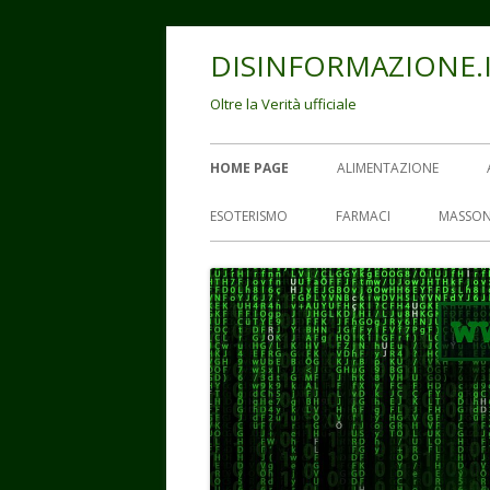
Vai
DISINFORMAZIONE.
al
contenuto
Oltre la Verità ufficiale
Menu
HOME PAGE
ALIMENTAZIONE
principale
ESOTERISMO
FARMACI
MASSON