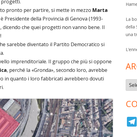
 progetti.
Hamer
o pronto per partire, si mette in mezzo
Marta
 è Presidente della Provincia di Genova (1993-
La bol
della 
2, dicendo che quei progetti non vanno bene. Il
una t
nte!
he sarebbe diventato il Partito Democratico si
L’enn
a.
vello imprenditoriale. Il gruppo che più si oppone
AR
ica
, perché la «Gronda», secondo loro, avrebbe
ro in quanto i loro fabbricati avrebbero dovuti
Archi
i.
CO