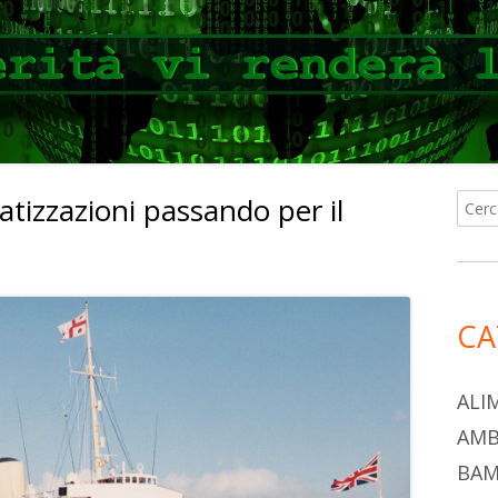
vatizzazioni passando per il
Ricer
Ba
per:
lat
pri
CA
ALI
AMB
BAM