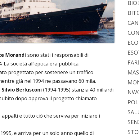
BIO
BIT
CAN
CON
ECO
ESO
te Morandi
sono stati i responsabili di
FAR
4. La società all’epoca era pubblica.
MAS
stato progettato per sostenere un traffico
 mentre già nel 1994 ne passavano 60 mila.
MO
i
Silvio Berlusconi
(1994-1995) stanzia 40 miliardi
NW
 e subito dopo approva il progetto chiamato
POL
SAL
ppalti e tutto ciò che serviva per iniziare i
SEN
STO
1995, e arriva per un solo anno quello di