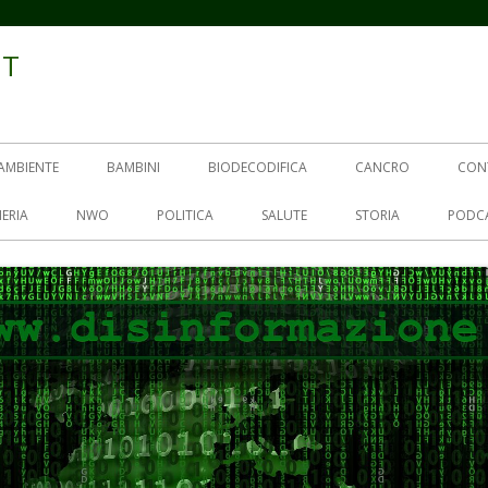
IT
AMBIENTE
BAMBINI
BIODECODIFICA
CANCRO
CON
ERIA
NWO
POLITICA
SALUTE
STORIA
PODC