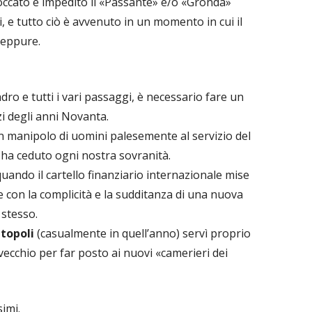
loccato e impedito il «Passante» e/o «Gronda»
 e tutto ciò è avvenuto in un momento in cui il
neppure.
o e tutti i vari passaggi, è necessario fare un
zi degli anni Novanta.
 un manipolo di uomini palesemente al servizio del
e ha ceduto ogni nostra sovranità.
quando il cartello finanziario internazionale mise
e con la complicità e la sudditanza di una nuova
 stesso.
topoli
(casualmente in quell’anno) servì proprio
 vecchio per far posto ai nuovi «camerieri dei
imi.