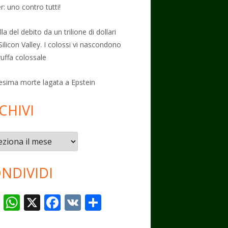
: uno contro tutti!
la del debito da un trilione di dollari
Silicon Valley. I colossi vi nascondono
ruffa colossale
esima morte lagata a Epstein
CHIVI
vi
NDIVIDI
T
W
X
F
V
C
el
h
ac
K
o