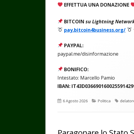
EFFETTUA UNA DONAZIONE
BITCOIN
su Lightning Networ
pay.bitcoin4business.org/
PAYPAL:
paypal.me/disinformazione
BONIFICO:
Intestato: Marcello Pamio
IBAN: IT43D036690160025591429
Pubblicato
Categorie
Tag
6 Agosto 2026
Politica
delator
Paragonare lo Stato S