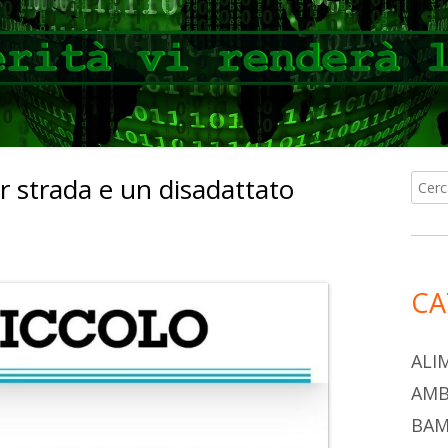
 strada e un disadattato
Ricer
Ba
per:
lat
pri
CA
ALI
AMB
BAM