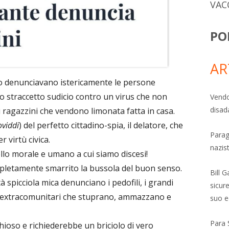
VAC
PO
AR
orno denunciavano istericamente le persone
o straccetto sudicio contro un virus che non
Vendo
disad
i ragazzini che vendono limonata fatta in casa.
oviddi
) del perfetto cittadino-spia, il delatore, che
Parag
r virtù civica.
nazis
ello morale e umano a cui siamo discesi!
pletamente smarrito la bussola del buon senso.
Bill 
à spicciola mica denunciano i pedofili, i grandi
sicure
 gli extracomunitari che stuprano, ammazzano e
suo e
Para 
ioso e richiederebbe un briciolo di vero