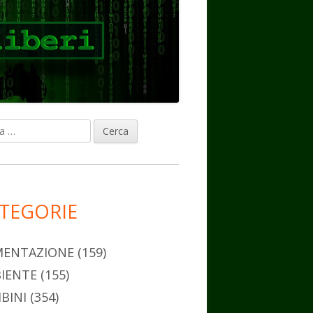
ca
rra
erale
ncipale
TEGORIE
MENTAZIONE
(159)
IENTE
(155)
BINI
(354)