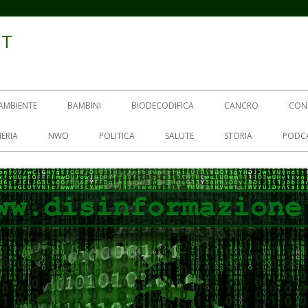
IT
AMBIENTE
BAMBINI
BIODECODIFICA
CANCRO
CON
ERIA
NWO
POLITICA
SALUTE
STORIA
PODC