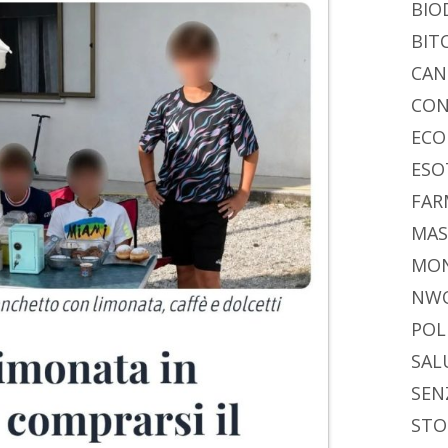
BIO
BIT
CAN
CON
ECO
ESO
FAR
MAS
MO
NW
POL
SAL
SEN
STO