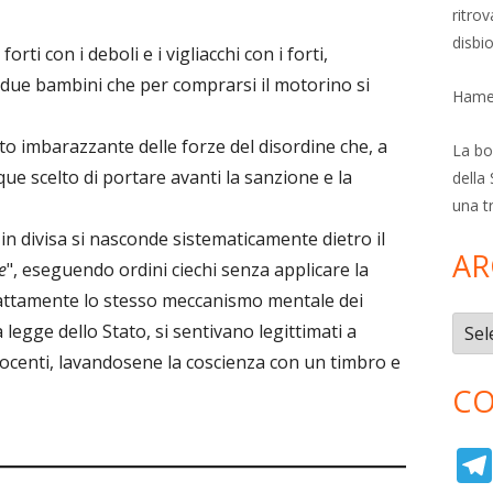
ritro
disbi
rti con i deboli e i vigliacchi con i forti,
 due bambini che per comprarsi il motorino si
Hamer
 imbarazzante delle forze del disordine che, a
La bol
e scelto di portare avanti la sanzione e la
della 
una t
 in divisa si nasconde sistematicamente dietro il
AR
e
", eseguendo ordini ciechi senza applicare la
sattamente lo stesso meccanismo mentale dei
Archi
 legge dello Stato, si sentivano legittimati a
centi, lavandosene la coscienza con un timbro e
CO