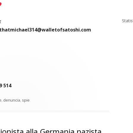
Stati
k
thatmichael314@walletofsatoshi.com
9 514
e
,
denuncia
,
spie
ionista alla Germania nazista