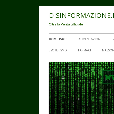
Vai
DISINFORMAZIONE.
al
contenuto
Oltre la Verità ufficiale
Menu
HOME PAGE
ALIMENTAZIONE
principale
ESOTERISMO
FARMACI
MASSON