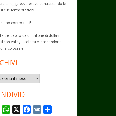
vare la leggerezza estiva contrastando le
osi e le fermentazioni
: uno contro tutti!
la del debito da un trilione di dollari
Silicon Valley. I colossi vi nascondono
ruffa colossale
CHIVI
vi
NDIVIDI
T
W
X
F
V
C