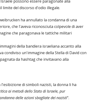
 di Israele possono essere paragonate alla
limite del discorso d'odio illegale.
Zweibrucken ha annullato la condanna di una
iore, che l'aveva riconosciuta colpevole di aver
agine che paragonava le tattiche militari
mmagini della bandiera israeliana accanto alla
eva condiviso un'immagine della Stella di David con
mpagnata da hashtag che invitavano alla
'esibizione di simboli nazisti, la donna li ha
tica ai metodi dello Stato di Israele, pur
ndanna delle azioni sbagliate dei nazisti
".