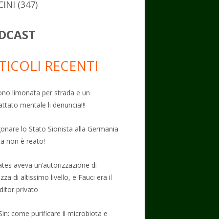
CINI
(347)
DCAST
TICOLI RECENTI
no limonata per strada e un
attato mentale li denuncia!!!
onare lo Stato Sionista alla Germania
ta non è reato!
Gates aveva un’autorizzazione di
zza di altissimo livello, e Fauci era il
ditor privato
Sin: come purificare il microbiota e