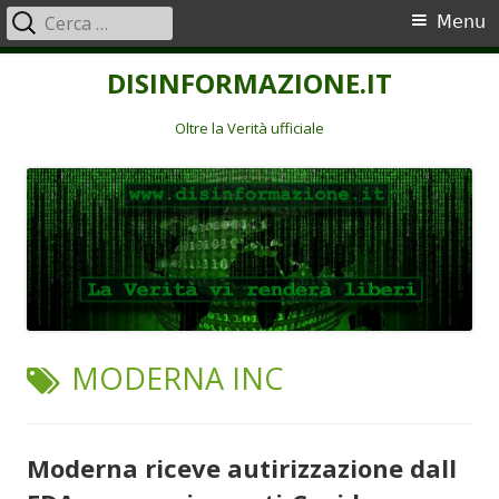
Ricerca
Menu
Menu
per:
principale
Vai
DISINFORMAZIONE.IT
al
contenuto
Oltre la Verità ufficiale
TAG:
MODERNA INC
Moderna riceve autirizzazione dall