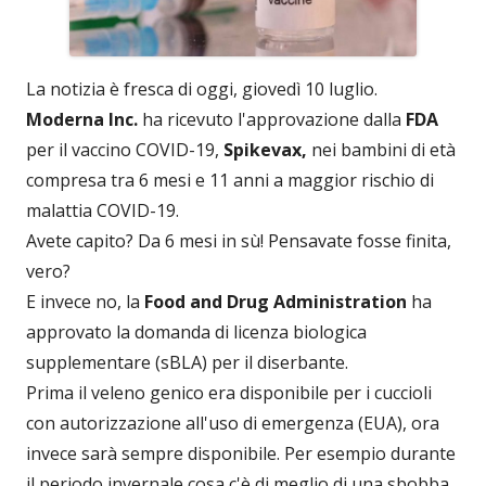
La notizia è fresca di oggi, giovedì 10 luglio.
Moderna Inc.
ha ricevuto l'approvazione dalla
FDA
per il vaccino COVID-19,
Spikevax,
nei bambini di età
compresa tra 6 mesi e 11 anni a maggior rischio di
malattia COVID-19.
Avete capito? Da 6 mesi in sù! Pensavate fosse finita,
vero?
E invece no, la
Food and Drug Administration
ha
approvato la domanda di licenza biologica
supplementare (sBLA) per il diserbante.
Prima il veleno genico era disponibile per i cuccioli
con autorizzazione all'uso di emergenza (EUA), ora
invece sarà sempre disponibile. Per esempio durante
il periodo invernale cosa c'è di meglio di una sbobba