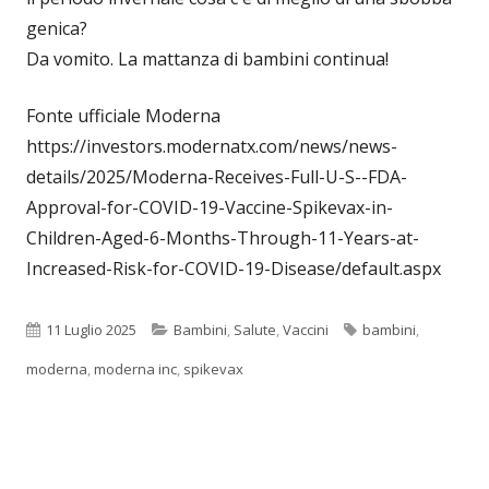
genica?
Da vomito. La mattanza di bambini continua!
Fonte ufficiale Moderna
https://investors.modernatx.com/news/news-
details/2025/Moderna-Receives-Full-U-S--FDA-
Approval-for-COVID-19-Vaccine-Spikevax-in-
Children-Aged-6-Months-Through-11-Years-at-
Increased-Risk-for-COVID-19-Disease/default.aspx
Pubblicato
Categorie
Tag
11 Luglio 2025
Bambini
,
Salute
,
Vaccini
bambini
,
moderna
,
moderna inc
,
spikevax