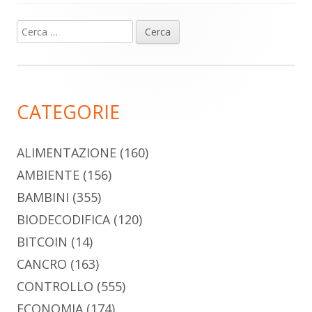
Ricerca
Barra
per:
laterale
principale
CATEGORIE
ALIMENTAZIONE
(160)
AMBIENTE
(156)
BAMBINI
(355)
BIODECODIFICA
(120)
BITCOIN
(14)
CANCRO
(163)
CONTROLLO
(555)
ECONOMIA
(174)