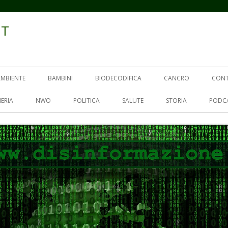
IT
AMBIENTE
BAMBINI
BIODECODIFICA
CANCRO
CON
ERIA
NWO
POLITICA
SALUTE
STORIA
PODC