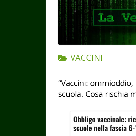
CATEGORIA:
VACCINI
“Vaccini: ommioddio, m
scuola. Cosa rischia mi