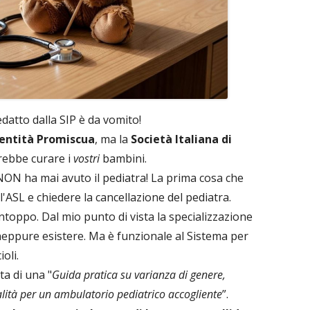
edatto dalla SIP è da vomito!
dentità Promiscua
, ma la
Società Italiana di
vrebbe curare i
vostri
bambini.
 NON ha mai avuto il pediatra! La prima cosa che
l'ASL e chiedere la cancellazione del pediatra.
toppo. Dal mio punto di vista la specializzazione
neppure esistere. Ma è funzionale al Sistema per
ioli.
a di una "
Guida pratica su varianza di genere,
lità per un ambulatorio pediatrico accogliente
”.