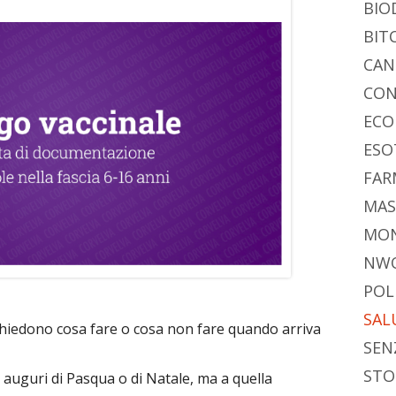
BIO
BIT
CAN
CON
ECO
ESO
FAR
MAS
MO
NW
POL
SAL
hiedono cosa fare o cosa non fare quando arriva
SEN
STO
 auguri di Pasqua o di Natale, ma a quella