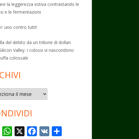
vare la leggerezza estiva contrastando le
osi e le fermentazioni
: uno contro tutti!
la del debito da un trilione di dollari
Silicon Valley. I colossi vi nascondono
ruffa colossale
CHIVI
vi
NDIVIDI
T
W
X
F
V
C