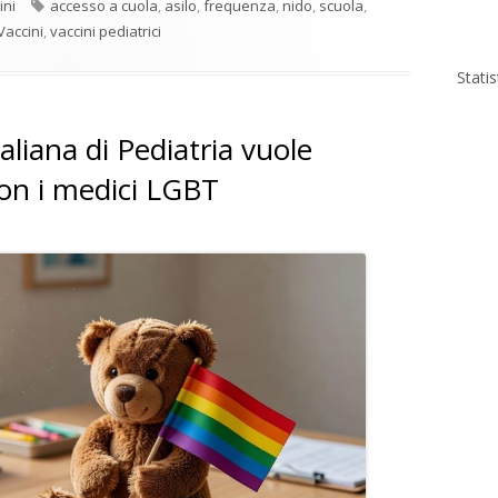
Tag
ini
accesso a cuola
,
asilo
,
frequenza
,
nido
,
scuola
,
Vaccini
,
vaccini pediatrici
Stati
taliana di Pediatria vuole
 con i medici LGBT