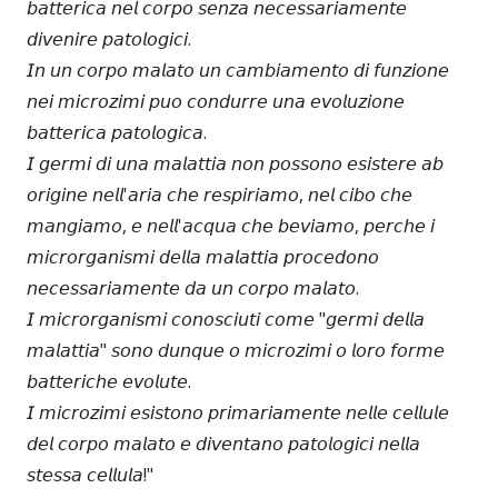
𝘣𝘢𝘵𝘵𝘦𝘳𝘪𝘤𝘢 𝘯𝘦𝘭 𝘤𝘰𝘳𝘱𝘰 𝘴𝘦𝘯𝘻𝘢 𝘯𝘦𝘤𝘦𝘴𝘴𝘢𝘳𝘪𝘢𝘮𝘦𝘯𝘵𝘦
𝘥𝘪𝘷𝘦𝘯𝘪𝘳𝘦 𝘱𝘢𝘵𝘰𝘭𝘰𝘨𝘪𝘤𝘪.
𝘐𝘯 𝘶𝘯 𝘤𝘰𝘳𝘱𝘰 𝘮𝘢𝘭𝘢𝘵𝘰 𝘶𝘯 𝘤𝘢𝘮𝘣𝘪𝘢𝘮𝘦𝘯𝘵𝘰 𝘥𝘪 𝘧𝘶𝘯𝘻𝘪𝘰𝘯𝘦
𝘯𝘦𝘪 𝘮𝘪𝘤𝘳𝘰𝘻𝘪𝘮𝘪 𝘱𝘶𝘰‌ 𝘤𝘰𝘯𝘥𝘶𝘳𝘳𝘦 𝘶𝘯𝘢 𝘦𝘷𝘰𝘭𝘶𝘻𝘪𝘰𝘯𝘦
𝘣𝘢𝘵𝘵𝘦𝘳𝘪𝘤𝘢 𝘱𝘢𝘵𝘰𝘭𝘰𝘨𝘪𝘤𝘢.
𝘐 𝘨𝘦𝘳𝘮𝘪 𝘥𝘪 𝘶𝘯𝘢 𝘮𝘢𝘭𝘢𝘵𝘵𝘪𝘢 𝘯𝘰𝘯 𝘱𝘰𝘴𝘴𝘰𝘯𝘰 𝘦𝘴𝘪𝘴𝘵𝘦𝘳𝘦 𝘢𝘣
𝘰𝘳𝘪𝘨𝘪𝘯𝘦 𝘯𝘦𝘭𝘭'𝘢𝘳𝘪𝘢 𝘤𝘩𝘦 𝘳𝘦𝘴𝘱𝘪𝘳𝘪𝘢𝘮𝘰, 𝘯𝘦𝘭 𝘤𝘪𝘣𝘰 𝘤𝘩𝘦
𝘮𝘢𝘯𝘨𝘪𝘢𝘮𝘰, 𝘦 𝘯𝘦𝘭𝘭'𝘢𝘤𝘲𝘶𝘢 𝘤𝘩𝘦 𝘣𝘦𝘷𝘪𝘢𝘮𝘰, 𝘱𝘦𝘳𝘤𝘩𝘦‌ 𝘪
𝘮𝘪𝘤𝘳𝘰𝘳𝘨𝘢𝘯𝘪𝘴𝘮𝘪 𝘥𝘦𝘭𝘭𝘢 𝘮𝘢𝘭𝘢𝘵𝘵𝘪𝘢 𝘱𝘳𝘰𝘤𝘦𝘥𝘰𝘯𝘰
𝘯𝘦𝘤𝘦𝘴𝘴𝘢𝘳𝘪𝘢𝘮𝘦𝘯𝘵𝘦 𝘥𝘢 𝘶𝘯 𝘤𝘰𝘳𝘱𝘰 𝘮𝘢𝘭𝘢𝘵𝘰.
𝘐 𝘮𝘪𝘤𝘳𝘰𝘳𝘨𝘢𝘯𝘪𝘴𝘮𝘪 𝘤𝘰𝘯𝘰𝘴𝘤𝘪𝘶𝘵𝘪 𝘤𝘰𝘮𝘦 "𝘨𝘦𝘳𝘮𝘪 𝘥𝘦𝘭𝘭𝘢
𝘮𝘢𝘭𝘢𝘵𝘵𝘪𝘢" 𝘴𝘰𝘯𝘰 𝘥𝘶𝘯𝘲𝘶𝘦 𝘰 𝘮𝘪𝘤𝘳𝘰𝘻𝘪𝘮𝘪 𝘰 𝘭𝘰𝘳𝘰 𝘧𝘰𝘳𝘮𝘦
𝘣𝘢𝘵𝘵𝘦𝘳𝘪𝘤𝘩𝘦 𝘦𝘷𝘰𝘭𝘶𝘵𝘦.
𝘐 𝘮𝘪𝘤𝘳𝘰𝘻𝘪𝘮𝘪 𝘦𝘴𝘪𝘴𝘵𝘰𝘯𝘰 𝘱𝘳𝘪𝘮𝘢𝘳𝘪𝘢𝘮𝘦𝘯𝘵𝘦 𝘯𝘦𝘭𝘭𝘦 𝘤𝘦𝘭𝘭𝘶𝘭𝘦
𝘥𝘦𝘭 𝘤𝘰𝘳𝘱𝘰 𝘮𝘢𝘭𝘢𝘵𝘰 𝘦 𝘥𝘪𝘷𝘦𝘯𝘵𝘢𝘯𝘰 𝘱𝘢𝘵𝘰𝘭𝘰𝘨𝘪𝘤𝘪 𝘯𝘦𝘭𝘭𝘢
𝘴𝘵𝘦𝘴𝘴𝘢 𝘤𝘦𝘭𝘭𝘶𝘭𝘢!"