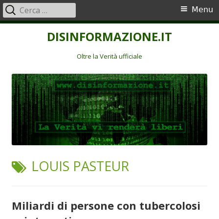
Ricerca
Menu
Menu
per:
principale
Vai
DISINFORMAZIONE.IT
al
contenuto
Oltre la Verità ufficiale
TAG:
LOUIS PASTEUR
Miliardi di persone con tubercolosi