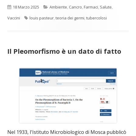
Pubblicato
Categorie
18 Marzo 2025
Ambiente
,
Cancro
,
Farmaci
,
Salute
,
Tag
Vaccini
louis pasteur
,
teoria dei germi
,
tubercolosi
Il Pleomorfismo è un dato di fatto
Nel 1933, l'Istituto Microbiologico di Mosca pubblicò