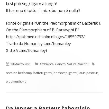
la si può segregare a lungo!
Il terreno è tutto, il microbo non è nulla!!!
Fonte originale "On the Pleomorphism of Bacteria: I.
On the Pleomorphism of B. Paratyphi B"
https://pubmed.ncbi.nlm.nih.gov/16559732/
Tratto da Humanley t.me/humanley
(http://t.me/humanley)
Pubblicato
Categorie
Tag
18 Marzo 2025
Ambiente
,
Cancro
,
Salute
,
Vaccini
antoine bechamp
,
batteri germi
,
bechamp
,
germi
,
louis pasteur
,
pleomorfismo
Da Jenner a Pasteur l’abominio