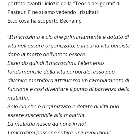
portato avanti l'idiozia della "Teoria dei germi" di
Pasteur. E ne stiamo vedendo i risultati!
Ecco cosa ha scoperto Bechamp:
"𝘐𝘭 𝘮𝘪𝘤𝘳𝘰𝘻𝘪𝘮𝘢 𝘦‌ 𝘤𝘪𝘰‌ 𝘤𝘩𝘦 𝘱𝘳𝘪𝘮𝘢𝘳𝘪𝘢𝘮𝘦𝘯𝘵𝘦 𝘦‌ 𝘥𝘰𝘵𝘢𝘵𝘰 𝘥𝘪
𝘷𝘪𝘵𝘢 𝘯𝘦𝘭𝘭'𝘦𝘴𝘴𝘦𝘳𝘦 𝘰𝘳𝘨𝘢𝘯𝘪𝘻𝘻𝘢𝘵𝘰, 𝘦 𝘪𝘯 𝘤𝘶𝘪 𝘭𝘢 𝘷𝘪𝘵𝘢 𝘱𝘦𝘳𝘴𝘪𝘴𝘵𝘦
𝘥𝘰𝘱𝘰 𝘭𝘢 𝘮𝘰𝘳𝘵𝘦 𝘥𝘦𝘭𝘭'𝘪𝘯𝘵𝘦𝘳𝘰 𝘦𝘴𝘴𝘦𝘳𝘦.
𝘌𝘴𝘴𝘦𝘯𝘥𝘰 𝘲𝘶𝘪𝘯𝘥𝘪 𝘪𝘭 𝘮𝘪𝘤𝘳𝘰𝘤𝘭𝘪𝘮𝘢 𝘭'𝘦𝘭𝘦𝘮𝘦𝘯𝘵𝘰
𝘧𝘰𝘯𝘥𝘢𝘮𝘦𝘯𝘵𝘢𝘭𝘦 𝘥𝘦𝘭𝘭𝘢 𝘷𝘪𝘵𝘢 𝘤𝘰𝘳𝘱𝘰𝘳𝘢𝘭𝘦, 𝘦𝘴𝘴𝘰 𝘱𝘶𝘰‌
𝘥𝘪𝘷𝘦𝘯𝘪𝘳𝘦 𝘮𝘰𝘳𝘣𝘪𝘧𝘦𝘳𝘰 𝘢𝘵𝘵𝘳𝘢𝘷𝘦𝘳𝘴𝘰 𝘶𝘯 𝘤𝘢𝘮𝘣𝘪𝘢𝘮𝘦𝘯𝘵𝘰 𝘥𝘪
𝘧𝘶𝘯𝘻𝘪𝘰𝘯𝘦 𝘦 𝘤𝘰𝘴𝘪 𝘥𝘪𝘷𝘦𝘯𝘵𝘢𝘳𝘦 𝘪𝘭 𝘱𝘶𝘯𝘵𝘰 𝘥𝘪 𝘱𝘢𝘳𝘵𝘦𝘯𝘻𝘢 𝘥𝘦𝘭𝘭𝘢
𝘮𝘢𝘭𝘢𝘵𝘵𝘪𝘢.
𝘚𝘰𝘭𝘰 𝘤𝘪𝘰‌ 𝘤𝘩𝘦 𝘦̀ 𝘰𝘳𝘨𝘢𝘯𝘪𝘻𝘻𝘢𝘵𝘰 𝘦 𝘥𝘰𝘵𝘢𝘵𝘰 𝘥𝘪 𝘷𝘪𝘵𝘢 𝘱𝘶𝘰‌
𝘦𝘴𝘴𝘦𝘳𝘦 𝘴𝘶𝘴𝘤𝘦𝘵𝘵𝘪𝘣𝘪𝘭𝘦 𝘢𝘭𝘭𝘢 𝘮𝘢𝘭𝘢𝘵𝘵𝘪𝘢.
𝘓𝘢 𝘮𝘢𝘭𝘢𝘵𝘵𝘪𝘢 𝘯𝘢𝘴𝘤𝘦 𝘥𝘢 𝘯𝘰𝘪 𝘦 𝘪𝘯 𝘯𝘰𝘪.
𝘐 𝘮𝘪𝘤𝘳𝘰𝘻𝘪𝘮𝘪 𝘱𝘰𝘴𝘴𝘰𝘯𝘰 𝘴𝘶𝘣𝘪𝘳𝘦 𝘶𝘯𝘢 𝘦𝘷𝘰𝘭𝘶𝘻𝘪𝘰𝘯𝘦