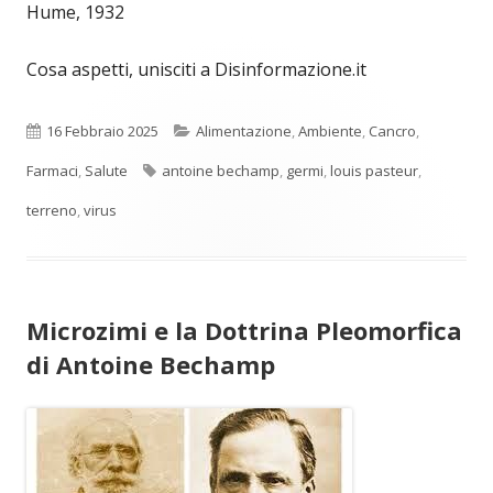
Hume, 1932
Cosa aspetti, unisciti a Disinformazione.it
Pubblicato
Categorie
16 Febbraio 2025
Alimentazione
,
Ambiente
,
Cancro
,
Tag
Farmaci
,
Salute
antoine bechamp
,
germi
,
louis pasteur
,
terreno
,
virus
Microzimi e la Dottrina Pleomorfica
di Antoine Bechamp