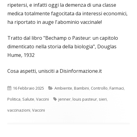
ripetersi, e infatti oggi la demenza di una classe
medica totalmente fagocitata da interessi economici,
ha riportato in auge l'abominio vaccinale!
Tratto dal libro "Bechamp o Pasteur: un capitolo
dimenticato nella storia della biologia", Douglas
Hume, 1932
Cosa aspetti, unisciti a Disinformazione.it
Pubblicato
Categorie
16 Febbraio 2025
Ambiente
,
Bambini
,
Controllo
,
Farmaci
,
Tag
Politica
,
Salute
,
Vaccini
jenner
,
louis pasteur
,
sieri
,
vaccinazioni
,
Vaccini