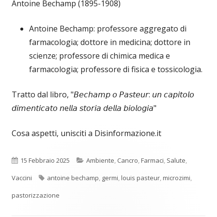
Antoine Bechamp (1895-1908)
Antoine Bechamp: professore aggregato di
farmacologia; dottore in medicina; dottore in
scienze; professore di chimica medica e
farmacologia; professore di fisica e tossicologia.
Tratto dal libro, "𝘉𝘦𝘤𝘩𝘢𝘮𝘱 𝘰 𝘗𝘢𝘴𝘵𝘦𝘶𝘳: 𝘶𝘯 𝘤𝘢𝘱𝘪𝘵𝘰𝘭𝘰
𝘥𝘪𝘮𝘦𝘯𝘵𝘪𝘤𝘢𝘵𝘰 𝘯e𝘭𝘭𝘢 𝘴𝘵𝘰𝘳𝘪𝘢 𝘥𝘦𝘭𝘭𝘢 𝘣𝘪𝘰𝘭𝘰𝘨𝘪𝘢"
Cosa aspetti, unisciti a Disinformazione.it
Pubblicato
Categorie
15 Febbraio 2025
Ambiente
,
Cancro
,
Farmaci
,
Salute
,
Tag
Vaccini
antoine bechamp
,
germi
,
louis pasteur
,
microzimi
,
pastorizzazione