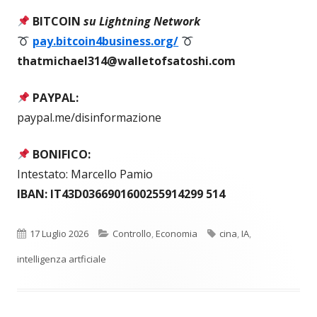
BITCOIN
su Lightning Network
pay.bitcoin4business.org/
thatmichael314@walletofsatoshi.com
PAYPAL:
paypal.me/disinformazione
BONIFICO:
Intestato: Marcello Pamio
IBAN: IT43D0366901600255914299 514
Pubblicato
Categorie
Tag
17 Luglio 2026
Controllo
,
Economia
cina
,
IA
,
intelligenza artficiale