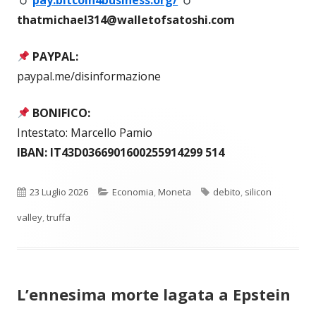
pay.bitcoin4business.org/
thatmichael314@walletofsatoshi.com
PAYPAL:
paypal.me/disinformazione
BONIFICO:
Intestato: Marcello Pamio
IBAN: IT43D0366901600255914299 514
Pubblicato
Categorie
Tag
23 Luglio 2026
Economia
,
Moneta
debito
,
silicon
valley
,
truffa
L’ennesima morte lagata a Epstein