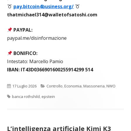
pay.bitcoin4business.org/
thatmichael314@walletofsatoshi.com
PAYPAL:
paypal.me/disinformazione
BONIFICO:
Intestato: Marcello Pamio
IBAN: IT43D0366901600255914299 514
Pubblicato
Categorie
17 Luglio 2026
Controllo
,
Economia
,
Massoneria
,
NWO
Tag
banca rothshild
,
epstein
L’intelligenza artificiale Kimi K3