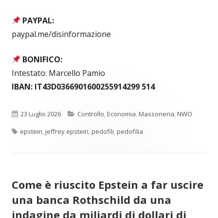
PAYPAL:
paypal.me/disinformazione
BONIFICO:
Intestato: Marcello Pamio
IBAN: IT43D0366901600255914299 514
Pubblicato
Categorie
23 Luglio 2026
Controllo
,
Economia
,
Massoneria
,
NWO
Tag
epstein
,
jeffrey epstein
,
pedofili
,
pedofilia
Come è riuscito Epstein a far uscire
una banca Rothschild da una
indagine da miliardi di dollari di