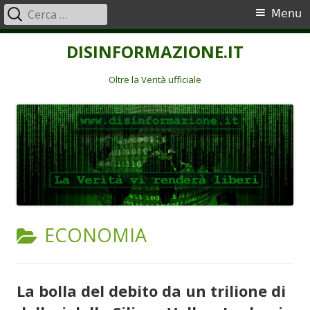
Ricerca
Menu
Menu
per:
principale
Vai
DISINFORMAZIONE.IT
al
contenuto
Oltre la Verità ufficiale
CATEGORIA:
ECONOMIA
La bolla del debito da un trilione di