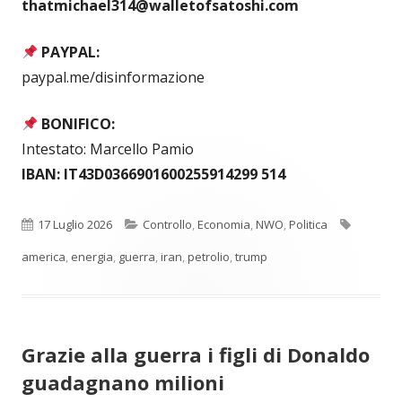
thatmichael314@walletofsatoshi.com
PAYPAL:
paypal.me/disinformazione
BONIFICO:
Intestato: Marcello Pamio
IBAN: IT43D0366901600255914299 514
Pubblicato
Categorie
Tag
17 Luglio 2026
Controllo
,
Economia
,
NWO
,
Politica
america
,
energia
,
guerra
,
iran
,
petrolio
,
trump
Grazie alla guerra i figli di Donaldo
guadagnano milioni