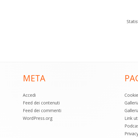
Stati
META
PA
Accedi
Cooki
Feed dei contenuti
Galler
Feed dei commenti
Galleri
WordPress.org
Link uti
Podca
Privac