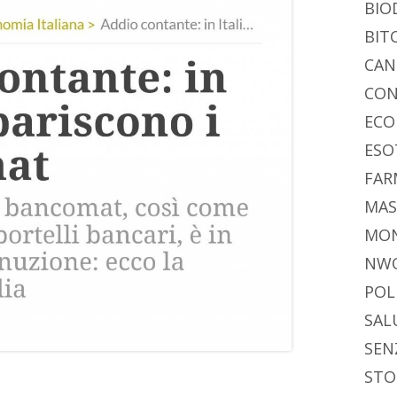
BIO
BIT
CAN
CON
ECO
ESO
FAR
MAS
MO
NW
POL
SAL
SEN
STO