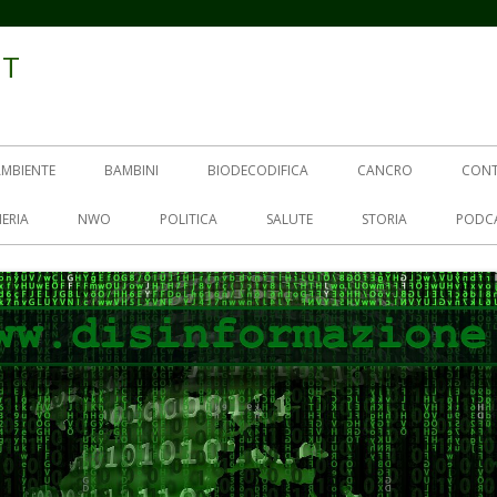
IT
AMBIENTE
BAMBINI
BIODECODIFICA
CANCRO
CON
ERIA
NWO
POLITICA
SALUTE
STORIA
PODC