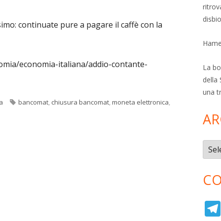
ritro
disbi
simo: continuate pure a pagare il caffè con la
Hamer
onomia/economia-italiana/addio-contante-
La bol
della 
una t
Tag
a
bancomat
,
chiusura bancomat
,
moneta elettronica
,
AR
Archi
CO