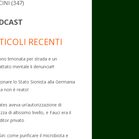
CINI
(347)
DCAST
TICOLI RECENTI
no limonata per strada e un
attato mentale li denuncia!!!
onare lo Stato Sionista alla Germania
ta non è reato!
Gates aveva un’autorizzazione di
zza di altissimo livello, e Fauci era il
ditor privato
Sin: come purificare il microbiota e