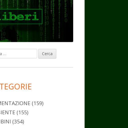
ca
rra
erale
ncipale
TEGORIE
MENTAZIONE
(159)
IENTE
(155)
BINI
(354)