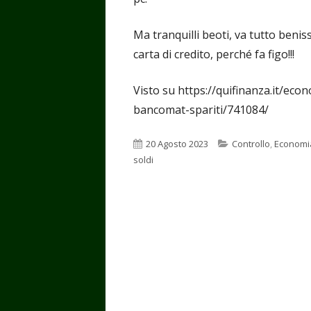
Ma tranquilli beoti, va tutto benis
carta di credito, perché fa figo!!!
Visto su https://quifinanza.it/ec
bancomat-spariti/741084/
Pubblicato
Categorie
20 Agosto 2023
Controllo
,
Economi
soldi