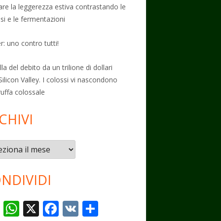
vare la leggerezza estiva contrastando le
osi e le fermentazioni
: uno contro tutti!
la del debito da un trilione di dollari
Silicon Valley. I colossi vi nascondono
ruffa colossale
CHIVI
vi
NDIVIDI
T
W
X
F
V
C