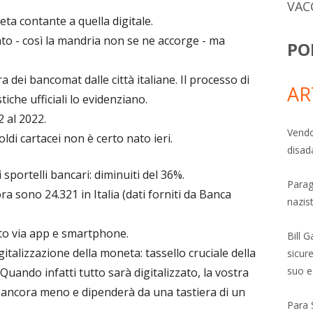
VAC
ta contante a quella digitale.
nto - così la mandria non se ne accorge - ma
PO
ra dei bancomat dalle città italiane. Il processo di
AR
iche ufficiali lo evidenziano.
2 al 2022.
Vendo
oldi cartacei non è certo nato ieri.
disad
 sportelli bancari: diminuiti del 36%.
Parag
ra sono 24.321 in Italia (dati forniti da Banca
nazis
to via app e smartphone.
Bill 
gitalizzazione della moneta: tassello cruciale della
sicure
suo e
 Quando infatti tutto sarà digitalizzato, la vostra
rà ancora meno e dipenderà da una tastiera di un
Para 