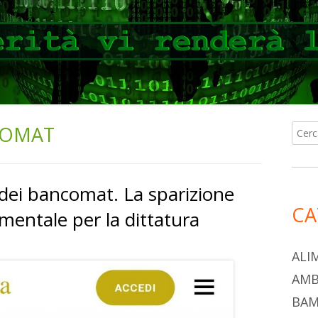
COMAT
Ricer
Ba
per:
lat
 dei bancomat. La sparizione
pri
CA
mentale per la dittatura
ALI
AMB
BAM