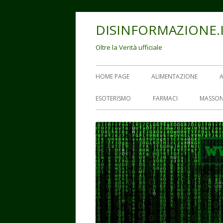
Vai
DISINFORMAZIONE.
al
contenuto
Oltre la Verità ufficiale
Menu
HOME PAGE
ALIMENTAZIONE
principale
ESOTERISMO
FARMACI
MASSON