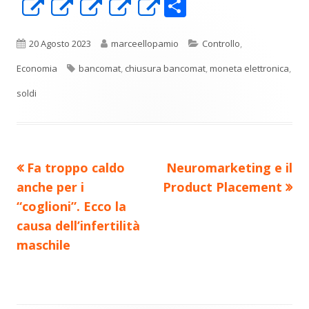
C
Apre
Apre
Apre
Apre
Apre
o
in
in
in
in
in
n
una
una
una
una
una
Pubblicato
Autore
Categorie
20 Agosto 2023
marceellopamio
Controllo
,
di
nuova
nuova
nuova
nuova
nuova
Tag
Economia
bancomat
,
chiusura bancomat
,
moneta elettronica
,
vi
finestra
finestra
finestra
finestra
finestra
soldi
di
Precedente
Nuovo
Fa troppo caldo
Neuromarketing e il
Navigazione
articolo:
articolo:
anche per i
Product Placement
articoli
“coglioni”. Ecco la
causa dell’infertilità
maschile