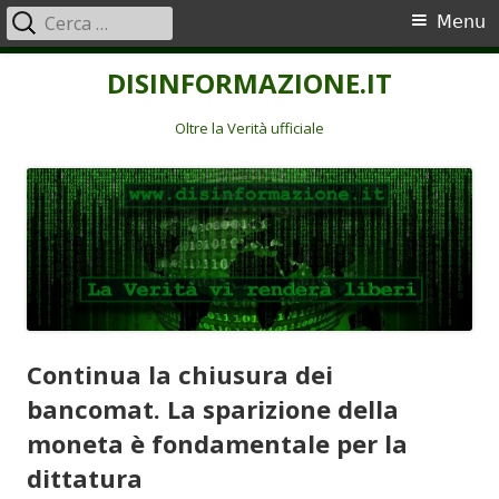
Ricerca
Menu
Menu
per:
principale
Vai
DISINFORMAZIONE.IT
al
contenuto
Oltre la Verità ufficiale
Continua la chiusura dei
bancomat. La sparizione della
moneta è fondamentale per la
dittatura