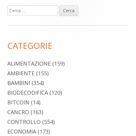
Ricerca
Barra
per:
laterale
principale
CATEGORIE
ALIMENTAZIONE
(159)
AMBIENTE
(155)
BAMBINI
(354)
BIODECODIFICA
(120)
BITCOIN
(14)
CANCRO
(163)
CONTROLLO
(554)
ECONOMIA
(173)