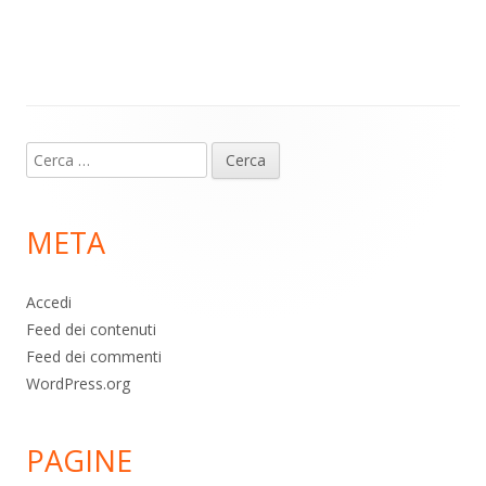
m
p
o
di
p
k
Contenuto
Ricerca
piè
per:
di
META
pagina
Accedi
Feed dei contenuti
Feed dei commenti
WordPress.org
PAGINE