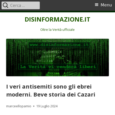
Ricerca
Menu
Menu
per:
principale
Vai
DISINFORMAZIONE.IT
al
contenuto
Oltre la Verità ufficiale
I veri antisemiti sono gli ebrei
moderni. Beve storia dei Cazari
Autore
Pubblicato
marceellopamio
19 Luglio 2024