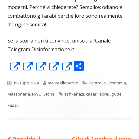
moderni. Perché vi chiederete? Semplice: odiano e
combattono gli arabi perché loro sono realmente
d'origine semita!
Se la storia non ti convince, unisciti al Canale
Telegram Disinformazione.it
C
Apre
Apre
Apre
Apre
Apre
o
in
in
in
in
in
n
una
una
una
una
una
Pubblicato
Autore
Categorie
19 Luglio 2024
marceellopamio
Controllo
,
Economia
,
di
nuova
nuova
nuova
nuova
nuova
Tag
Massoneria
,
NWO
,
Storia
ashkenazi
,
cazari
,
ebrei
,
giudei
,
vi
finestra
finestra
finestra
finestra
finestra
kazari
di
Precedente
Nuovo
Donaldo il
City di Londra: il vero