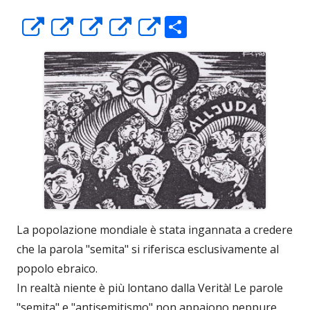
C
Apre
Apre
Apre
Apre
Apre
o
in
in
in
in
in
n
una
una
una
una
una
di
nuova
nuova
nuova
nuova
nuova
vi
finestra
finestra
finestra
finestra
finestra
di
La popolazione mondiale è stata ingannata a credere
che la parola "semita" si riferisca esclusivamente al
popolo ebraico.
In realtà niente è più lontano dalla Verità! Le parole
"semita" e "antisemitismo" non appaiono neppure