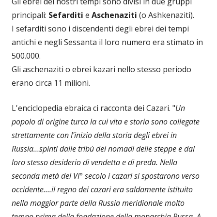
Gli ebrei dei nostri tempi sono divisi in due gruppi
principali:
Sefarditi
e
Aschenaziti
(o Ashkenaziti).
I sefarditi sono i discendenti degli ebrei dei tempi
antichi e negli Sessanta il loro numero era stimato in
500.000.
Gli aschenaziti o ebrei kazari nello stesso periodo
erano circa 11 milioni.
L'enciclopedia ebraica ci racconta dei Cazari. "
Un
popolo di origine turca la cui vita e storia sono collegate
strettamente con l'inizio della storia degli ebrei in
Russia…spinti dalle tribù dei nomadi delle steppe e dal
loro stesso desiderio di vendetta e di preda. Nella
seconda metà del VI° secolo i cazari si spostarono verso
occidente….il regno dei cazari era saldamente istituito
nella maggior parte della Russia meridionale molto
tempo prima della fondazione della monarchia Russa. A