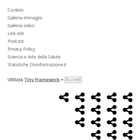
Cookies
Galleria immagini
Galleria video
Link utili
Podcast
Privacy Policy
Scienza e Arte della Salute
Statistiche Disinformazione.it
Utilizza
Tiny Framework
•
Accedi
Home
Alimentazione
Ambiente
Bambini
Bio
Menù
Page
social
Cancro
Controllo
Economia
Eso
link
Farmaci
Massoneria
NWO
Poli
Salute
Storia
Pod