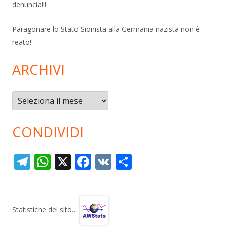
denuncia!!!
Paragonare lo Stato Sionista alla Germania nazista non è
reato!
ARCHIVI
Archivi
CONDIVIDI
T
W
X
F
V
C
el
h
ac
K
o
e
at
e
n
gr
s
b
di
Statistiche del sito…
a
A
o
vi