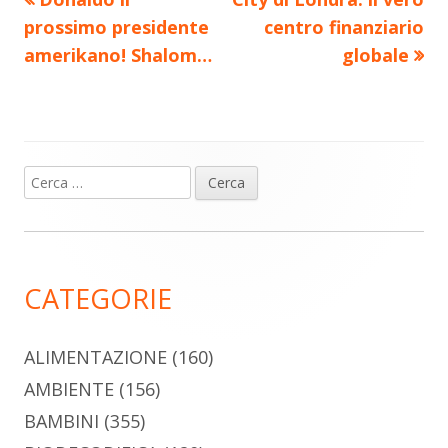
Navigazione
articolo:
articolo:
prossimo presidente
centro finanziario
articoli
amerikano! Shalom…
globale
Ricerca
Barra
per:
laterale
principale
CATEGORIE
ALIMENTAZIONE
(160)
AMBIENTE
(156)
BAMBINI
(355)