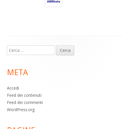
a
A
o
vi
m
p
o
di
p
k
Contenuto
Ricerca
piè
per:
di
META
pagina
Accedi
Feed dei contenuti
Feed dei commenti
WordPress.org