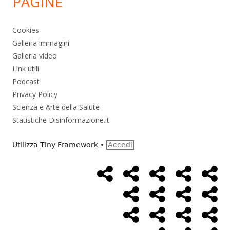
PAGINE
Cookies
Galleria immagini
Galleria video
Link utili
Podcast
Privacy Policy
Scienza e Arte della Salute
Statistiche Disinformazione.it
Utilizza
Tiny Framework
•
Accedi
Home
Alimentazione
Ambiente
Bambini
Bio
Menù
Page
social
Cancro
Controllo
Economia
Eso
link
Farmaci
Massoneria
NWO
Poli
Salute
Storia
Pod