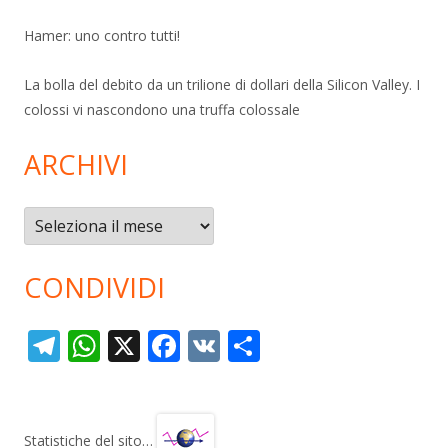
Hamer: uno contro tutti!
La bolla del debito da un trilione di dollari della Silicon Valley. I
colossi vi nascondono una truffa colossale
ARCHIVI
Archivi
CONDIVIDI
T
W
X
F
V
C
el
h
ac
K
o
e
at
e
n
gr
s
b
di
Statistiche del sito…