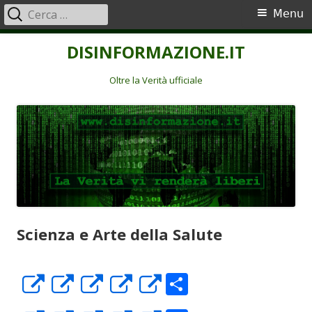
Ricerca
Menu
Menu
per:
principale
Vai
DISINFORMAZIONE.IT
al
contenuto
Oltre la Verità ufficiale
Scienza e Arte della Salute
C
Apre
Apre
Apre
Apre
Apre
o
in
in
in
in
in