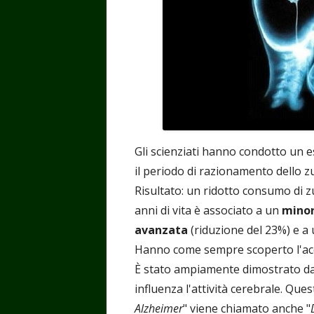
Gli scienziati hanno condotto un
il periodo di razionamento dello z
Risultato: un ridotto consumo di z
anni di vita è associato a un
minor
avanzata
(riduzione del 23%) e a 
Hanno come sempre scoperto l'acq
È stato ampiamente dimostrato da
influenza l'attività cerebrale. Questo
Alzheimer
" viene chiamato anche "