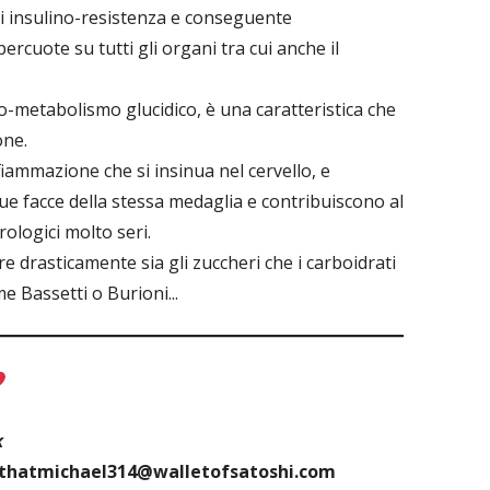
i insulino-resistenza e conseguente
ercuote su tutti gli organi tra cui anche il
ipo-metabolismo glucidico, è una caratteristica che
one.
iammazione che si insinua nel cervello, e
ue facce della stessa medaglia e contribuiscono al
ologici molto seri.
e drasticamente sia gli zuccheri che i carboidrati
e Bassetti o Burioni...
k
thatmichael314@walletofsatoshi.com