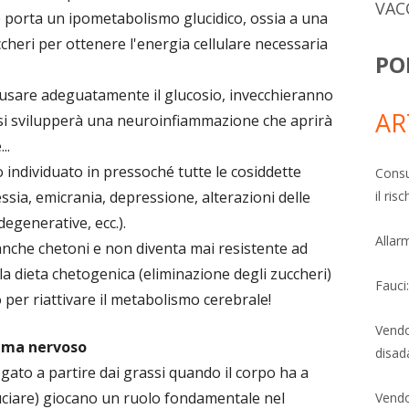
VAC
e porta un ipometabolismo glucidico, ossia a una
uccheri per ottenere l'energia cellulare necessaria
PO
 usare adeguatamente il glucosio, invecchieranno
AR
 si svilupperà una neuroinfiammazione che aprirà
..
 individuato in pressoché tutte le cosiddette
Consu
il ri
sia, emicrania, depressione, alterazioni delle
egenerative, ecc.).
Allarm
anche chetoni e non diventa mai resistente ad
 la dieta chetogenica (eliminazione degli zuccheri)
Fauci
 per riattivare il metabolismo cerebrale!
Vendo
tema nervoso
disad
egato a partire dai grassi quando il corpo ha a
uciare) giocano un ruolo fondamentale nel
Vendo