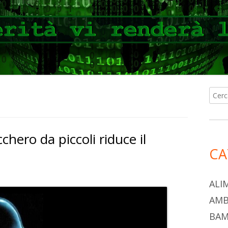
Ricer
Ba
per:
lat
ero da piccoli riduce il
pri
CA
ALI
AMB
BAM