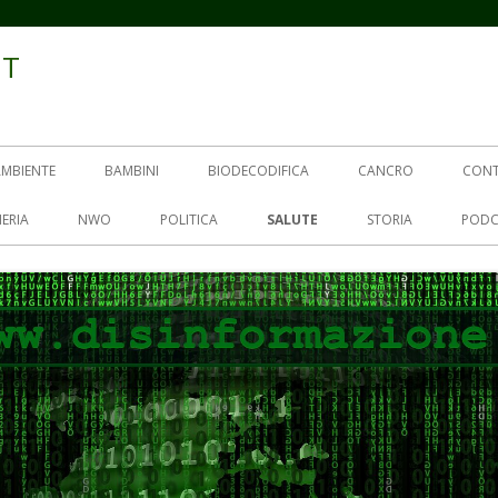
IT
AMBIENTE
BAMBINI
BIODECODIFICA
CANCRO
CON
ERIA
NWO
POLITICA
SALUTE
STORIA
PODC