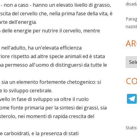
disad
 non a caso - hanno un elevato livello di grasso,
scita del cervello che, nella prima fase della vita, è
Parag
rte dell'energia.
nazis
delle energie per nutrire il cervello, mentre
AR
 nell'adulto, ha un'elevata efficienza
riore rispetto ad altre specie animali ed è stata
Archi
ha permesso all'uomo di distinguersi da tutte le
CO
o sia un elemento fortemente chetogenico: si
e lo sviluppo cerebrale.
llo in fase di sviluppo va oltre il ruolo
me fonte primaria per la sintesi dei grassi, sia
sterolo, nei momenti di rapida crescita del
Stati
 carboidrati, e la presenza di stati