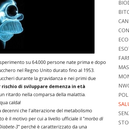
BIO
BIT
CAN
CON
ECO
ESO
FAR
 esperimento su 64.000 persone nate prima e dopo
MAS
ucchero nel Regno Unito durato fino al 1953.
MO
uccheri durante la gravidanza e nei primi due
NW
 rischio di sviluppare demenza in età
POL
un ritardo nella comparsa della malattia.
ua calda!
SAL
 decenni che l'alterazione del metabolismo
SEN
 è il motivo per cui a livello ufficiale il "
morbo di
STO
Diabete-3
" perché è caratterizzato da una