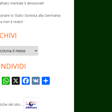
attato mentale li denuncia!!!
onare lo Stato Sionista alla Germania
ta non è reato!
CHIVI
vi
NDIVIDI
T
W
X
F
V
C
el
h
ac
K
o
e
at
e
n
gr
s
b
di
stiche del sito…