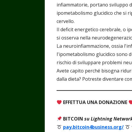
infiammatorie, portano sviluppo d
ipometabolismo glucidico che si rip
cervello.
Il deficit energetico cerebrale, o 
si osserva nella neurodegenerazi
La neuroinfiammazione, ossia l'inf
l'ipometabolismo glucidico sono d
rischio di sviluppare problemi neur
Avete capito perché bisogna ridurr
dalla dieta? Potreste diventare com
EFFETTUA UNA DONAZIONE
BITCOIN
su Lightning Networ
pay.bitcoin4business.org/