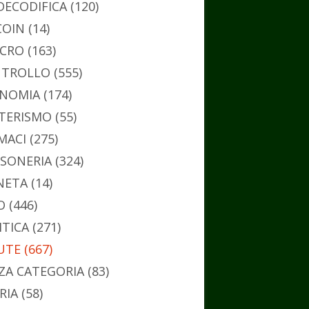
DECODIFICA
(120)
COIN
(14)
CRO
(163)
TROLLO
(555)
NOMIA
(174)
TERISMO
(55)
MACI
(275)
SONERIA
(324)
NETA
(14)
O
(446)
ITICA
(271)
UTE
(667)
ZA CATEGORIA
(83)
RIA
(58)