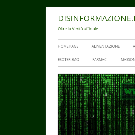
Vai
DISINFORMAZIONE.
al
contenuto
Oltre la Verità ufficiale
Menu
HOME PAGE
ALIMENTAZIONE
principale
ESOTERISMO
FARMACI
MASSON