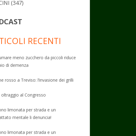
CINI
(347)
DCAST
TICOLI RECENTI
mare meno zucchero da piccoli riduce
schio di demenza
e rosso a Treviso: l’invasione dei grilli
: oltraggio al Congresso
no limonata per strada e un
attato mentale li denuncia!
no limonata per strada e un