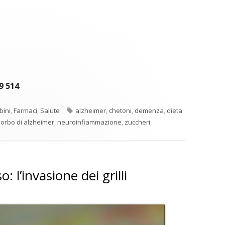
9 514
Tag
ini
,
Farmaci
,
Salute
alzheimer
,
chetoni
,
demenza
,
dieta
orbo di alzheimer
,
neuroinfiammazione
,
zuccheri
: l’invasione dei grilli