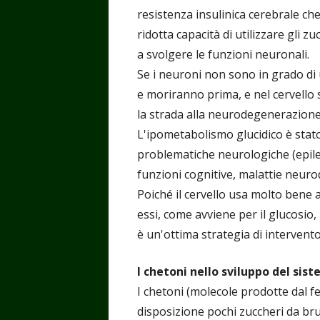
resistenza insulinica cerebrale ch
ridotta capacità di utilizzare gli z
a svolgere le funzioni neuronali.
Se i neuroni non sono in grado di
e moriranno prima, e nel cervello
la strada alla neurodegenerazione.
L'ipometabolismo glucidico è stato
problematiche neurologiche (epiles
funzioni cognitive, malattie neurod
Poiché il cervello usa molto bene 
essi, come avviene per il glucosio,
è un'ottima strategia di intervento
I chetoni nello sviluppo del sis
I chetoni (molecole prodotte dal f
disposizione pochi zuccheri da br