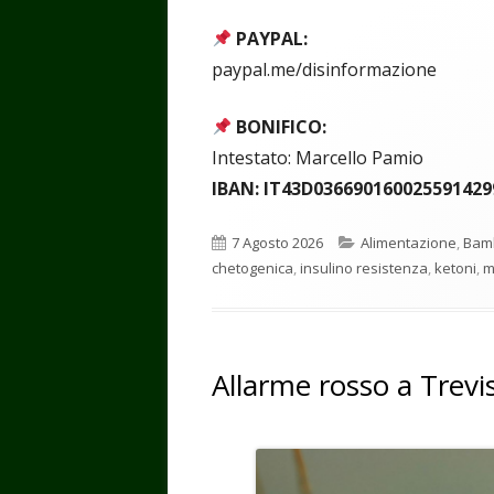
PAYPAL:
paypal.me/disinformazione
BONIFICO:
Intestato: Marcello Pamio
IBAN: IT43D036690160025591429
Pubblicato
Categorie
7 Agosto 2026
Alimentazione
,
Bamb
chetogenica
,
insulino resistenza
,
ketoni
,
m
Allarme rosso a Treviso