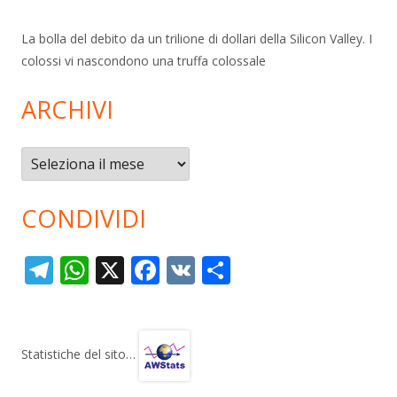
La bolla del debito da un trilione di dollari della Silicon Valley. I
colossi vi nascondono una truffa colossale
ARCHIVI
Archivi
CONDIVIDI
T
W
X
F
V
C
el
h
ac
K
o
e
at
e
n
gr
s
b
di
Statistiche del sito…
a
A
o
vi