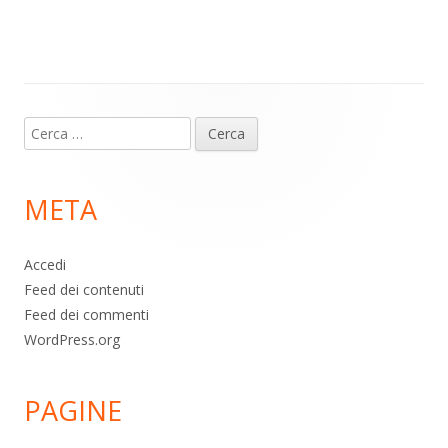
m
p
o
di
p
k
Contenuto
Ricerca
piè
per:
di
META
pagina
Accedi
Feed dei contenuti
Feed dei commenti
WordPress.org
PAGINE