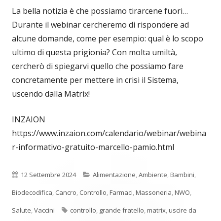
La bella notizia è che possiamo tirarcene fuori…
Durante il webinar cercheremo di rispondere ad
alcune domande, come per esempio: qual è lo scopo
ultimo di questa prigionia? Con molta umiltà,
cercherò di spiegarvi quello che possiamo fare
concretamente per mettere in crisi il Sistema,
uscendo dalla Matrix!
INZAION
https://www.inzaion.com/calendario/webinar/webina
r-informativo-gratuito-marcello-pamio.html
Pubblicato
Categorie
12 Settembre 2024
Alimentazione
,
Ambiente
,
Bambini
,
Biodecodifica
,
Cancro
,
Controllo
,
Farmaci
,
Massoneria
,
NWO
,
Tag
Salute
,
Vaccini
controllo
,
grande fratello
,
matrix
,
uscire da