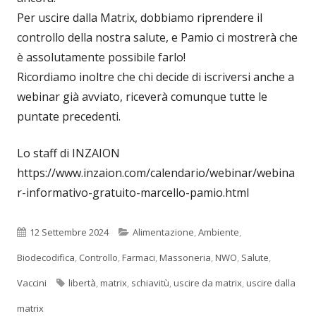
Per uscire dalla Matrix, dobbiamo riprendere il
controllo della nostra salute, e Pamio ci mostrerà che
è assolutamente possibile farlo!
Ricordiamo inoltre che chi decide di iscriversi anche a
webinar già avviato, riceverà comunque tutte le
puntate precedenti.
Lo staff di INZAION
https://www.inzaion.com/calendario/webinar/webina
r-informativo-gratuito-marcello-pamio.html
Pubblicato
Categorie
12 Settembre 2024
Alimentazione
,
Ambiente
,
Biodecodifica
,
Controllo
,
Farmaci
,
Massoneria
,
NWO
,
Salute
,
Tag
Vaccini
libertà
,
matrix
,
schiavitù
,
uscire da matrix
,
uscire dalla
matrix