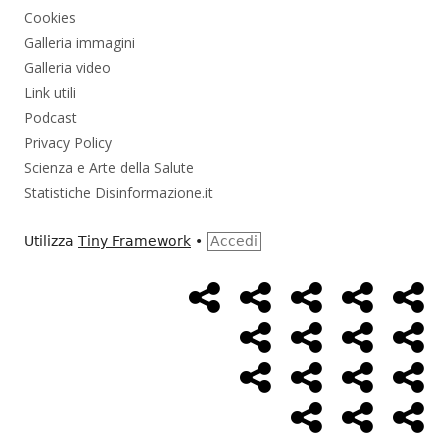
Cookies
Galleria immagini
Galleria video
Link utili
Podcast
Privacy Policy
Scienza e Arte della Salute
Statistiche Disinformazione.it
Utilizza
Tiny Framework
•
Accedi
Home
Alimentazione
Ambiente
Bambini
Bio
Menù
Page
social
Cancro
Controllo
Economia
Eso
link
Farmaci
Massoneria
NWO
Poli
Salute
Storia
Pod