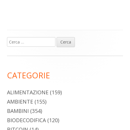
Ricerca
Barra
per:
laterale
principale
CATEGORIE
ALIMENTAZIONE
(159)
AMBIENTE
(155)
BAMBINI
(354)
BIODECODIFICA
(120)
BITCOIN
(14)