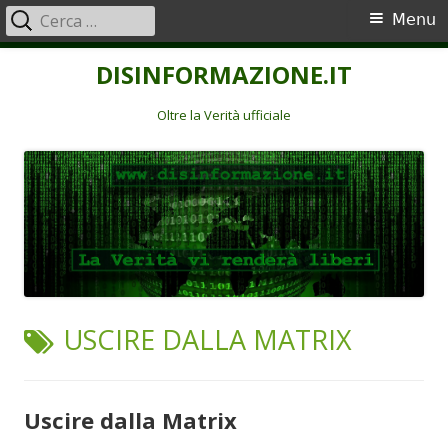
Ricerca
Menu
Menu
per:
principale
Vai
DISINFORMAZIONE.IT
al
contenuto
Oltre la Verità ufficiale
TAG:
USCIRE DALLA MATRIX
Uscire dalla Matrix