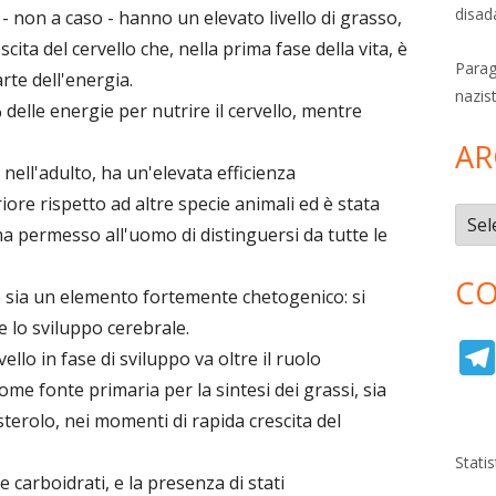
disad
 non a caso - hanno un elevato livello di grasso,
scita del cervello che, nella prima fase della vita, è
Parag
rte dell'energia.
nazis
delle energie per nutrire il cervello, mentre
AR
 nell'adulto, ha un'elevata efficienza
riore rispetto ad altre specie animali ed è stata
Archi
ha permesso all'uomo di distinguersi da tutte le
CO
o sia un elemento fortemente chetogenico: si
e lo sviluppo cerebrale.
llo in fase di sviluppo va oltre il ruolo
me fonte primaria per la sintesi dei grassi, sia
sterolo, nei momenti di rapida crescita del
Stati
 carboidrati, e la presenza di stati