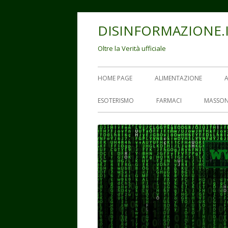
Vai
DISINFORMAZIONE.
al
contenuto
Oltre la Verità ufficiale
Menu
HOME PAGE
ALIMENTAZIONE
principale
ESOTERISMO
FARMACI
MASSON