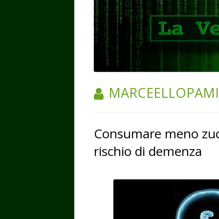
AUTORE:
MARCEELLOPAM
Consumare meno zucch
rischio di demenza