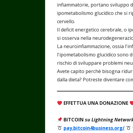
infiammatorie, portano sviluppo d
ipometabolismo glucidico che si rip
cervello.
Il deficit energetico cerebrale, o 
si osserva nella neurodegenerazi
La neuroinfiammazione, ossia l'inf
l'ipometabolismo glucidico sono d
rischio di sviluppare problemi neur
Avete capito perché bisogna ridurr
dalla dieta? Potreste diventare com
EFFETTUA UNA DONAZIONE
BITCOIN
su Lightning Networ
pay.bitcoin4business.org/