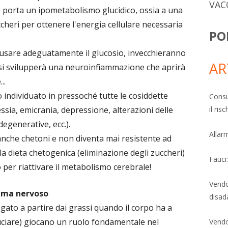
VAC
e porta un ipometabolismo glucidico, ossia a una
uccheri per ottenere l'energia cellulare necessaria
PO
 usare adeguatamente il glucosio, invecchieranno
AR
 si svilupperà una neuroinfiammazione che aprirà
..
 individuato in pressoché tutte le cosiddette
Consu
il ri
sia, emicrania, depressione, alterazioni delle
egenerative, ecc.).
Allarm
anche chetoni e non diventa mai resistente ad
 la dieta chetogenica (eliminazione degli zuccheri)
Fauci
 per riattivare il metabolismo cerebrale!
Vendo
tema nervoso
disad
egato a partire dai grassi quando il corpo ha a
uciare) giocano un ruolo fondamentale nel
Vendo