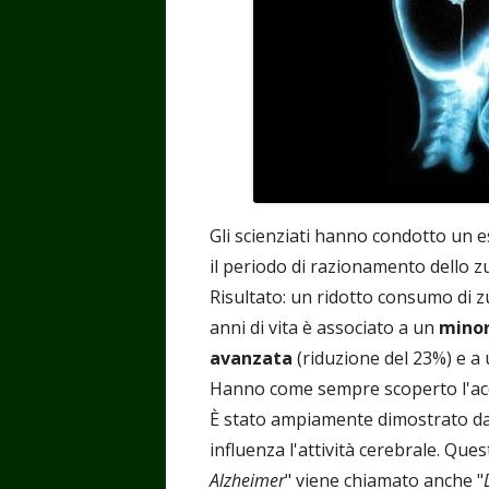
Gli scienziati hanno condotto un
il periodo di razionamento dello z
Risultato: un ridotto consumo di z
anni di vita è associato a un
minor
avanzata
(riduzione del 23%) e a 
Hanno come sempre scoperto l'acq
È stato ampiamente dimostrato da
influenza l'attività cerebrale. Questo
Alzheimer
" viene chiamato anche "