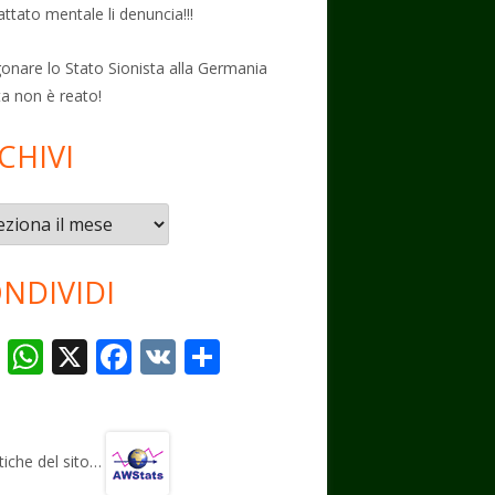
attato mentale li denuncia!!!
onare lo Stato Sionista alla Germania
ta non è reato!
CHIVI
vi
NDIVIDI
T
W
X
F
V
C
el
h
ac
K
o
e
at
e
n
gr
s
b
di
stiche del sito…