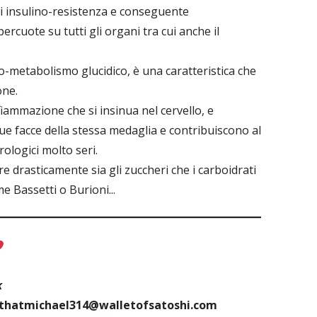
i insulino-resistenza e conseguente
ercuote su tutti gli organi tra cui anche il
ipo-metabolismo glucidico, è una caratteristica che
one.
iammazione che si insinua nel cervello, e
ue facce della stessa medaglia e contribuiscono al
ologici molto seri.
e drasticamente sia gli zuccheri che i carboidrati
e Bassetti o Burioni...
k
thatmichael314@walletofsatoshi.com