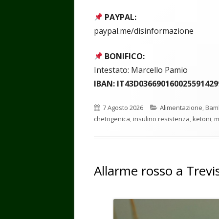
PAYPAL:
paypal.me/disinformazione
BONIFICO:
Intestato: Marcello Pamio
IBAN: IT43D036690160025591429
Pubblicato
Categorie
7 Agosto 2026
Alimentazione
,
Bamb
chetogenica
,
insulino resistenza
,
ketoni
,
m
Allarme rosso a Treviso