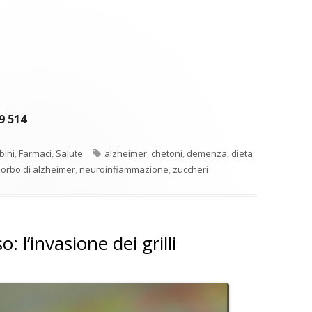
9 514
Tag
ini
,
Farmaci
,
Salute
alzheimer
,
chetoni
,
demenza
,
dieta
orbo di alzheimer
,
neuroinfiammazione
,
zuccheri
: l’invasione dei grilli