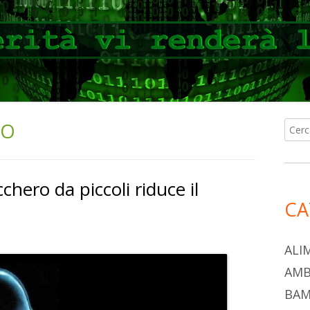
IO
Ricer
Ba
per:
lat
ero da piccoli riduce il
pri
CA
ALI
AMB
BAM