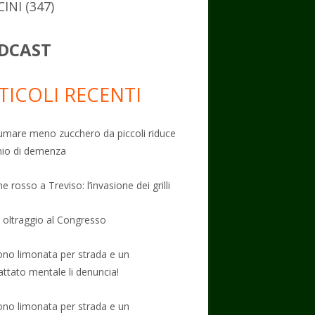
CINI
(347)
DCAST
TICOLI RECENTI
mare meno zucchero da piccoli riduce
schio di demenza
e rosso a Treviso: l’invasione dei grilli
: oltraggio al Congresso
no limonata per strada e un
attato mentale li denuncia!
no limonata per strada e un