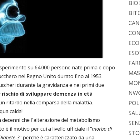
BIO
BIT
CAN
CON
ECO
ESO
FAR
 esperimento su 64.000 persone nate prima e dopo
MAS
ucchero nel Regno Unito durato fino al 1953.
MO
uccheri durante la gravidanza e nei primi due
NW
 rischio di sviluppare demenza in età
POL
un ritardo nella comparsa della malattia.
ua calda!
SAL
 decenni che l'alterazione del metabolismo
SEN
 è il motivo per cui a livello ufficiale il "
morbo di
STO
Diabete-3
" perché è caratterizzato da una