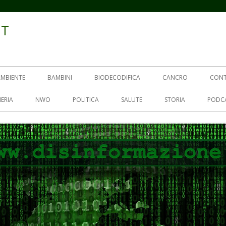
IT
AMBIENTE
BAMBINI
BIODECODIFICA
CANCRO
CON
ERIA
NWO
POLITICA
SALUTE
STORIA
PODC