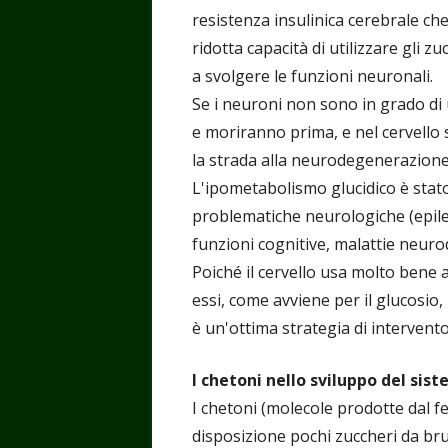
resistenza insulinica cerebrale ch
ridotta capacità di utilizzare gli z
a svolgere le funzioni neuronali.
Se i neuroni non sono in grado di
e moriranno prima, e nel cervello
la strada alla neurodegenerazione.
L'ipometabolismo glucidico è stato
problematiche neurologiche (epiles
funzioni cognitive, malattie neurod
Poiché il cervello usa molto bene 
essi, come avviene per il glucosio,
è un'ottima strategia di intervento
I chetoni nello sviluppo del sis
I chetoni (molecole prodotte dal f
disposizione pochi zuccheri da br