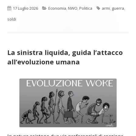
Pubblicato
Categorie
Tag
17 Luglio 2026
Economia
,
NWO
,
Politica
armi
,
guerra
,
soldi
La sinistra liquida, guida l’attacco
all’evoluzione umana