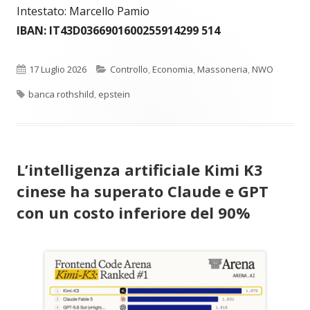
Intestato: Marcello Pamio
IBAN: IT43D0366901600255914299 514
Pubblicato
Categorie
17 Luglio 2026
Controllo
,
Economia
,
Massoneria
,
NWO
Tag
banca rothshild
,
epstein
L’intelligenza artificiale Kimi K3
cinese ha superato Claude e GPT
con un costo inferiore del 90%