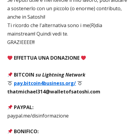
Se reputi utile e meritevole il mio lavoro, puoi aiutare
a sostenerlo con un piccolo (o enorme) contributo,
anche in Satoshi!
Ti ricordo che l'alternativa sono i me(R)dia
mainstream! Quindi vedi te.
GRAZIEEEE!!!
EFFETTUA UNA DONAZIONE
BITCOIN
su Lightning Network
pay.bitcoin4business.org/
thatmichael314@walletofsatoshi.com
PAYPAL:
paypal.me/disinformazione
BONIFICO: