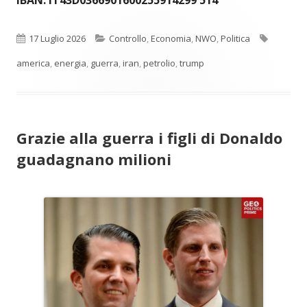
IBAN: IT43D0366901600255914299 514
Pubblicato
Categorie
Tag
17 Luglio 2026
Controllo
,
Economia
,
NWO
,
Politica
america
,
energia
,
guerra
,
iran
,
petrolio
,
trump
Grazie alla guerra i figli di Donaldo
guadagnano milioni