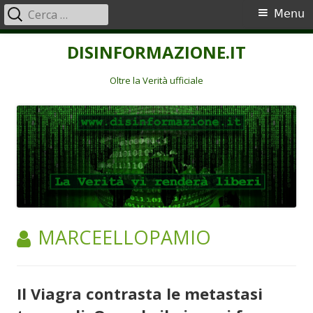
Ricerca
Menu
Menu
per:
principale
Vai
DISINFORMAZIONE.IT
al
contenuto
Oltre la Verità ufficiale
AUTORE:
MARCEELLOPAMIO
Il Viagra contrasta le metastasi