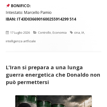
BONIFICO:
Intestato: Marcello Pamio
IBAN: IT43D0366901600255914299 514
Pubblicato
Categorie
Tag
17 Luglio 2026
Controllo
,
Economia
cina
,
IA
,
intelligenza artficiale
L’Iran si prepara a una lunga
guerra energetica che Donaldo non
può permettersi