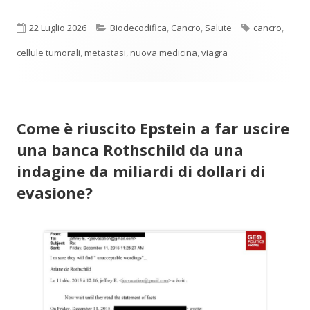
Pubblicato
Categorie
Tag
22 Luglio 2026
Biodecodifica
,
Cancro
,
Salute
cancro
,
cellule tumorali
,
metastasi
,
nuova medicina
,
viagra
Come è riuscito Epstein a far uscire
una banca Rothschild da una
indagine da miliardi di dollari di
evasione?