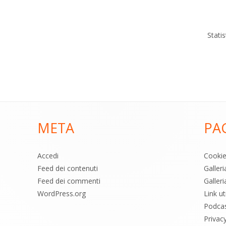
Stati
META
PA
Accedi
Cooki
Feed dei contenuti
Galler
Feed dei commenti
Galleri
WordPress.org
Link uti
Podca
Privac