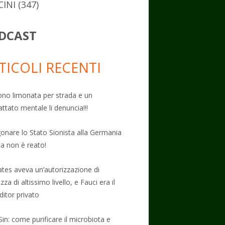
CINI
(347)
DCAST
TICOLI RECENTI
no limonata per strada e un
attato mentale li denuncia!!!
onare lo Stato Sionista alla Germania
ta non è reato!
Gates aveva un’autorizzazione di
zza di altissimo livello, e Fauci era il
ditor privato
Sin: come purificare il microbiota e