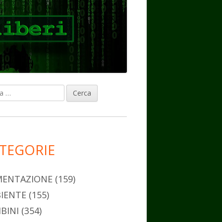
ca
rra
erale
ncipale
TEGORIE
MENTAZIONE
(159)
IENTE
(155)
BINI
(354)