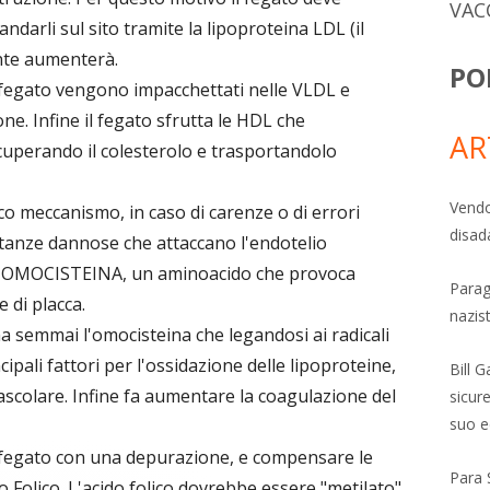
VAC
ndarli sul sito tramite la lipoproteina LDL (il
ente aumenterà.
PO
al fegato vengono impacchettati nelle VLDL e
ne. Infine il fegato sfrutta le HDL che
AR
ecuperando il colesterolo e trasportandolo
Vendo
co meccanismo, in caso di carenze o di errori
disad
stanze dannose che attaccano l'endotelio
 l'OMOCISTEINA, un aminoacido che provoca
Parag
 di placca.
nazis
ma semmai l'omocisteina che legandosi ai radicali
ncipali fattori per l'ossidazione delle lipoproteine,
Bill 
vascolare. Infine fa aumentare la coagulazione del
sicure
suo e
 fegato con una depurazione, e compensare le
Para 
o Folico. L'acido folico dovrebbe essere "metilato"