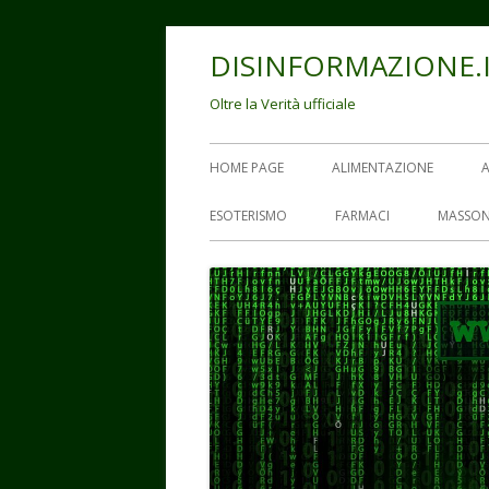
Vai
DISINFORMAZIONE.
al
contenuto
Oltre la Verità ufficiale
Menu
HOME PAGE
ALIMENTAZIONE
principale
ESOTERISMO
FARMACI
MASSON