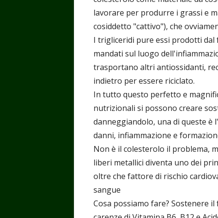
lavorare per produrre i grassi e ma
cosiddetto "cattivo"), che ovviam
I trigliceridi pure essi prodotti d
mandati sul luogo dell'infiammazio
trasportano altri antiossidanti, r
indietro per essere riciclato.
In tutto questo perfetto e magnifi
nutrizionali si possono creare so
danneggiandolo, una di queste è
danni, infiammazione e formazione
Non è il colesterolo il problema, 
liberi metallici diventa uno dei pri
oltre che fattore di rischio cardio
sangue
Cosa possiamo fare? Sostenere il
carenze di Vitamina B6, B12 e Acid