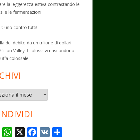
vare la leggerezza estiva contrastando le
osi e le fermentazioni
: uno contro tutti!
la del debito da un trilione di dollari
Silicon Valley. I colossi vi nascondono
ruffa colossale
CHIVI
vi
NDIVIDI
T
W
X
F
V
C