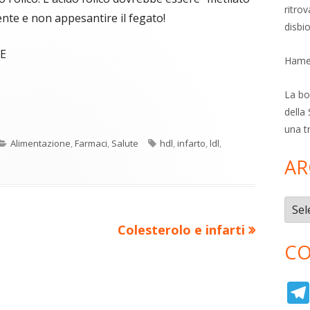
ritro
nte e non appesantire il fegato!
disbi
E
Hamer
La bol
C
re
della 
o
una t
Categorie
Tag
Alimentazione
,
Farmaci
,
Salute
hdl
,
infarto
,
ldl
,
n
a
AR
di
ova
vi
ra
estra
Archi
di
Nuovo
Colesterolo e infarti
CO
articolo: