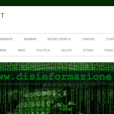
IT
AMBIENTE
BAMBINI
BIODECODIFICA
CANCRO
CON
ERIA
NWO
POLITICA
SALUTE
STORIA
PODC