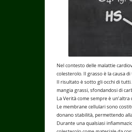
Nel contesto delle malattie cardiova
colesterolo. Il grasso è la causa di t
Il risultato è sotto gli occhi di t
mangia grassi, sfondandosi di carb
La Verità come sempre è un'altra 
Le membrane cellulari sono costitui
donano stabilità, permettendo alla 
Durante una qualsiasi infiammazion
colesterolo come materiale da cos