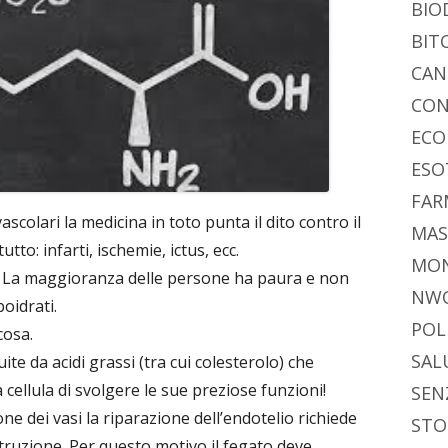
di
BIO
BIT
CAN
CON
ECO
ESO
FAR
scolari la medicina in toto punta il dito contro il
MAS
utto: infarti, ischemie, ictus, ecc.
MO
utti. La maggioranza delle persone ha paura e non
NW
oidrati.
POL
cosa.
SAL
te da acidi grassi (tra cui colesterolo) che
cellula di svolgere le sue preziose funzioni!
SEN
e dei vasi la riparazione dell’endotelio richiede
STO
truzione. Per questo motivo il fegato deve