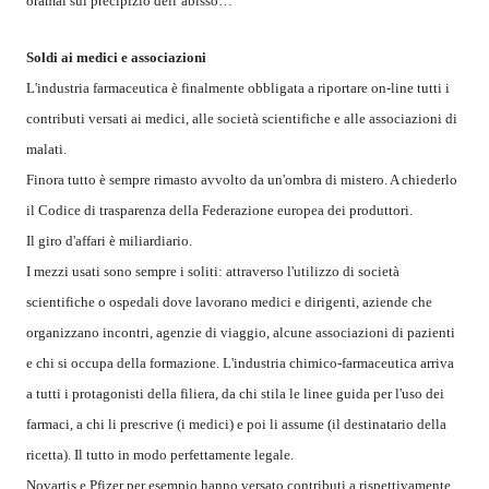
oramai sul precipizio dell’abisso…
Soldi ai medici e associazioni
L'industria farmaceutica è finalmente obbligata a riportare on-line tutti i
contributi versati ai medici, alle società scientifiche e alle associazioni di
malati.
Finora tutto è sempre rimasto avvolto da un'ombra di mistero. A chiederlo
il Codice di trasparenza della Federazione europea dei produttori.
Il giro d'affari è miliardiario.
I mezzi usati sono sempre i soliti: attraverso l'utilizzo di società
scientifiche o ospedali dove lavorano medici e dirigenti, aziende che
organizzano incontri, agenzie di viaggio, alcune associazioni di pazienti
e chi si occupa della formazione. L'industria chimico-farmaceutica arriva
a tutti i protagonisti della filiera, da chi stila le linee guida per l'uso dei
farmaci, a chi li prescrive (i medici) e poi li assume (il destinatario della
ricetta). Il tutto in modo perfettamente legale.
Novartis e Pfizer per esempio hanno versato contributi a rispettivamente