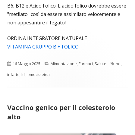
B6, B12 e Acido Folico. L'acido folico dovrebbe essere
"metilato" così da essere assimilato velocemente e
non appesantire il fegato!
ORDINA INTEGRATORE NATURALE
VITAMINA GRUPPO B + FOLICO
Pubblicato
Categorie
Tag
16 Maggio 2025
Alimentazione
,
Farmaci
,
Salute
hdl
,
infarto
,
ldl
,
omocisteina
Vaccino genico per il colesterolo
alto