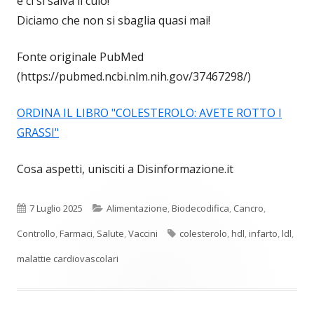
e ci si salva il culo!
Diciamo che non si sbaglia quasi mai!
Fonte originale PubMed
(https://pubmed.ncbi.nlm.nih.gov/37467298/)
ORDINA IL LIBRO "COLESTEROLO: AVETE ROTTO I
GRASSI"
Cosa aspetti, unisciti a Disinformazione.it
Pubblicato
Categorie
7 Luglio 2025
Alimentazione
,
Biodecodifica
,
Cancro
,
Tag
Controllo
,
Farmaci
,
Salute
,
Vaccini
colesterolo
,
hdl
,
infarto
,
ldl
,
malattie cardiovascolari