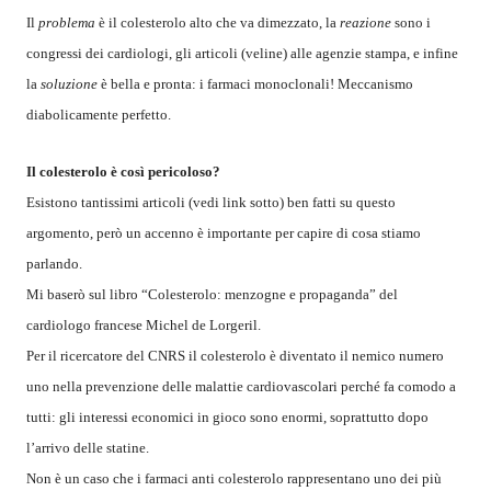
Il
problema
è il colesterolo alto che va dimezzato, la
reazione
sono i
congressi dei cardiologi, gli articoli (veline) alle agenzie stampa, e infine
la
soluzione
è bella e pronta: i farmaci monoclonali! Meccanismo
diabolicamente perfetto.
Il colesterolo è così pericoloso?
Esistono tantissimi articoli (vedi link sotto) ben fatti su questo
argomento, però un accenno è importante per capire di cosa stiamo
parlando.
Mi baserò sul libro “Colesterolo: menzogne e propaganda” del
cardiologo francese Michel de Lorgeril.
Per il ricercatore del CNRS il colesterolo è diventato il nemico numero
uno nella prevenzione delle malattie cardiovascolari perché fa comodo a
tutti: gli interessi economici in gioco sono enormi, soprattutto dopo
l’arrivo delle statine.
Non è un caso che i farmaci anti colesterolo rappresentano uno dei più