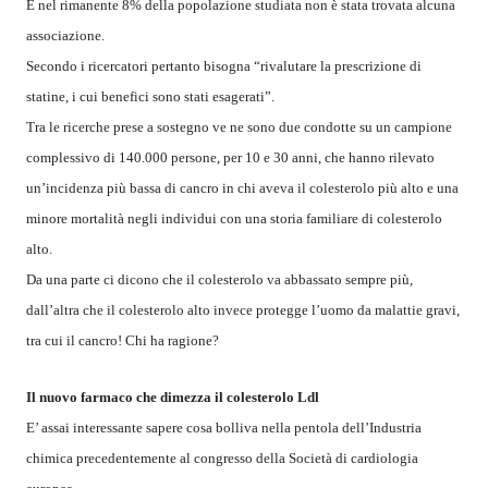
E nel rimanente 8% della popolazione studiata non è stata trovata alcuna
associazione.
Secondo i ricercatori pertanto bisogna “rivalutare la prescrizione di
statine, i cui benefici sono stati esagerati”.
Tra le ricerche prese a sostegno ve ne sono due condotte su un campione
complessivo di 140.000 persone, per 10 e 30 anni, che hanno rilevato
un’incidenza più bassa di cancro in chi aveva il colesterolo più alto e una
minore mortalità negli individui con una storia familiare di colesterolo
alto.
Da una parte ci dicono che il colesterolo va abbassato sempre più,
dall’altra che il colesterolo alto invece protegge l’uomo da malattie gravi,
tra cui il cancro! Chi ha ragione?
Il nuovo farmaco che dimezza il colesterolo Ldl
E’ assai interessante sapere cosa bolliva nella pentola dell’Industria
chimica precedentemente al congresso della Società di cardiologia