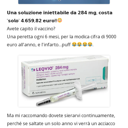
𝗨𝗻𝗮 𝘀𝗼𝗹𝘂𝘇𝗶𝗼𝗻𝗲 𝗶𝗻𝗶𝗲𝘁𝘁𝗮𝗯𝗶𝗹𝗲 𝗱𝗮 𝟮𝟴𝟰 𝗺𝗴, 𝗰𝗼𝘀𝘁𝗮
'𝘀𝗼𝗹𝗼' 𝟰.𝟲𝟱𝟵,𝟴𝟮 𝗲𝘂𝗿𝗼!!!
Avete capito il vaccino?
Una peretta ogni 6 mesi, per la modica cifra di 9000
euro all'anno, e l'infarto…puff
.
Ma mi raccomando dovete sierarvi continuamente,
perché se saltate un solo anno vi verrà un acciacco