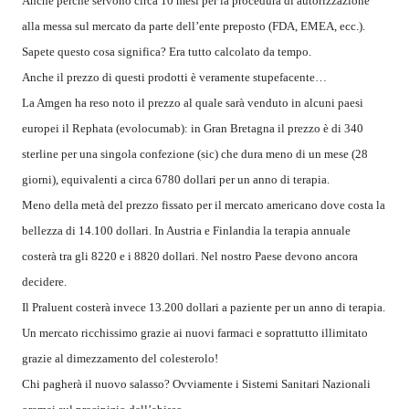
Anche perché servono circa 10 mesi per la procedura di autorizzazione
alla messa sul mercato da parte dell’ente preposto (FDA, EMEA, ecc.).
Sapete questo cosa significa? Era tutto calcolato da tempo.
Anche il prezzo di questi prodotti è veramente stupefacente…
La Amgen ha reso noto il prezzo al quale sarà venduto in alcuni paesi
europei il Rephata (evolocumab): in Gran Bretagna il prezzo è di 340
sterline per una singola confezione (sic) che dura meno di un mese (28
giorni), equivalenti a circa 6780 dollari per un anno di terapia.
Meno della metà del prezzo fissato per il mercato americano dove costa la
bellezza di 14.100 dollari. In Austria e Finlandia la terapia annuale
costerà tra gli 8220 e i 8820 dollari. Nel nostro Paese devono ancora
decidere.
Il Praluent costerà invece 13.200 dollari a paziente per un anno di terapia.
Un mercato ricchissimo grazie ai nuovi farmaci e soprattutto illimitato
grazie al dimezzamento del colesterolo!
Chi pagherà il nuovo salasso? Ovviamente i Sistemi Sanitari Nazionali