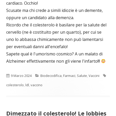
cardiaco. Occhio!
Scusate ma chi crede a simili idiozie è un demente,
oppure un candidato alla demenza.
Ricordo che il colesterolo è basilare per la salute del
cervello (ne è costituito per un quarto), per cui se
uno lo abbassa chimicamente non può lamentarsi
per eventuali danni all'encefalo!
Sapete qual è l'umorismo cosmico? A un malato di
Alzheimer effettivamente non gli viene l'infarto!!!
Pubblicato
Categorie
Tag
9 Marzo 2024
Biodecodifica
,
Farmaci
,
Salute
,
Vaccini
colesterolo
,
ldl
,
vaccino
Dimezzato il colesterolo! Le lobbies