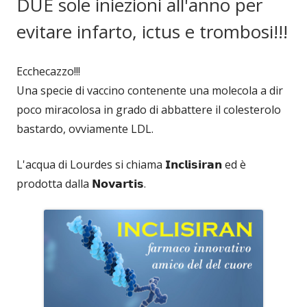
DUE sole iniezioni all'anno per
evitare infarto, ictus e trombosi!!!
Ecchecazzo!!!
Una specie di vaccino contenente una molecola a dir
poco miracolosa in grado di abbattere il colesterolo
bastardo, ovviamente LDL.
L'acqua di Lourdes si chiama 𝗜𝗻𝗰𝗹𝗶𝘀𝗶𝗿𝗮𝗻 ed è
prodotta dalla 𝗡𝗼𝘃𝗮𝗿𝘁𝗶𝘀.