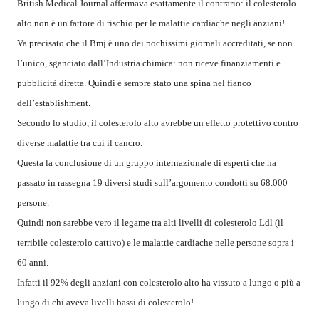
British Medical Journal affermava esattamente il contrario: il colesterolo
alto non è un fattore di rischio per le malattie cardiache negli anziani!
Va precisato che il Bmj è uno dei pochissimi giornali accreditati, se non
l’unico, sganciato dall’Industria chimica: non riceve finanziamenti e
pubblicità diretta. Quindi è sempre stato una spina nel fianco
dell’establishment.
Secondo lo studio, il colesterolo alto avrebbe un effetto protettivo contro
diverse malattie tra cui il cancro.
Questa la conclusione di un gruppo internazionale di esperti che ha
passato in rassegna 19 diversi studi sull’argomento condotti su 68.000
persone.
Quindi non sarebbe vero il legame tra alti livelli di colesterolo Ldl (il
terribile colesterolo cattivo) e le malattie cardiache nelle persone sopra i
60 anni.
Infatti il 92% degli anziani con colesterolo alto ha vissuto a lungo o più a
lungo di chi aveva livelli bassi di colesterolo!