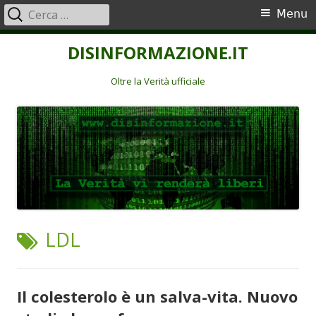
Ricerca
Menu
Menu
per:
principale
Vai
DISINFORMAZIONE.IT
al
contenuto
Oltre la Verità ufficiale
TAG:
LDL
Il colesterolo è un salva-vita. Nuovo