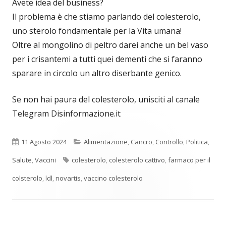
Avete idea del business?
Il problema è che stiamo parlando del colesterolo,
uno sterolo fondamentale per la Vita umana!
Oltre al mongolino di peltro darei anche un bel vaso
per i crisantemi a tutti quei dementi che si faranno
sparare in circolo un altro diserbante genico.
Se non hai paura del colesterolo, unisciti al canale
Telegram Disinformazione.it
Pubblicato
Categorie
11 Agosto 2024
Alimentazione
,
Cancro
,
Controllo
,
Politica
,
Tag
Salute
,
Vaccini
colesterolo
,
colesterolo cattivo
,
farmaco per il
colsterolo
,
ldl
,
novartis
,
vaccino colesterolo