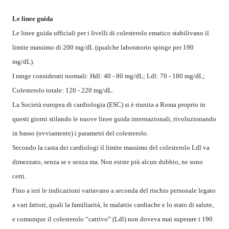
Le linee guida
Le linee guida ufficiali per i livelli di colesterolo ematico stabilivano il
limite massimo di 200 mg/dL (qualche laboratorio spinge per 190
mg/dL).
I range considerati normali: Hdl: 40 - 80 mg/dL; Ldl: 70 - 180 mg/dL;
Colesterolo totale: 120 - 220 mg/dL.
La Società europea di cardiologia (ESC) si è riunita a Roma proprio in
questi giorni stilando le nuove linee guida internazionali, rivoluzionando
in basso (ovviamente) i parametri del colesterolo.
Secondo la casta dei cardiologi il limite massimo del colesterolo Ldl va
dimezzato, senza se e senza ma. Non esiste più alcun dubbio, ne sono
certi.
Fino a ieri le indicazioni variavano a seconda del rischio personale legato
a vari fattori, quali la familiarità, le malattie cardiache e lo stato di salute,
e comunque il colesterolo “cattivo” (Ldl) non doveva mai superare i 190