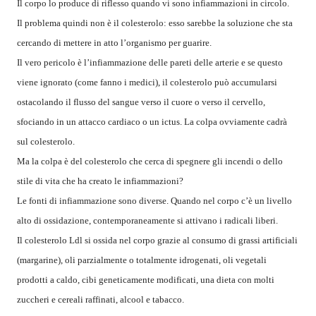
Il corpo lo produce di riflesso quando vi sono infiammazioni in circolo.
Il problema quindi non è il colesterolo: esso sarebbe la soluzione che sta
cercando di mettere in atto l’organismo per guarire.
Il vero pericolo è l’infiammazione delle pareti delle arterie e se questo
viene ignorato (come fanno i medici), il colesterolo può accumularsi
ostacolando il flusso del sangue verso il cuore o verso il cervello,
sfociando in un attacco cardiaco o un ictus. La colpa ovviamente cadrà
sul colesterolo.
Ma la colpa è del colesterolo che cerca di spegnere gli incendi o dello
stile di vita che ha creato le infiammazioni?
Le fonti di infiammazione sono diverse. Quando nel corpo c’è un livello
alto di ossidazione, contemporaneamente si attivano i radicali liberi.
Il colesterolo Ldl si ossida nel corpo grazie al consumo di grassi artificiali
(margarine), oli parzialmente o totalmente idrogenati, oli vegetali
prodotti a caldo, cibi geneticamente modificati, una dieta con molti
zuccheri e cereali raffinati, alcool e tabacco.