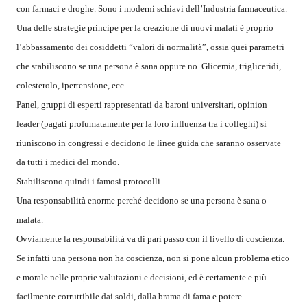
con farmaci e droghe. Sono i moderni schiavi dell’Industria farmaceutica.
Una delle strategie principe per la creazione di nuovi malati è proprio
l’abbassamento dei cosiddetti “valori di normalità”, ossia quei parametri
che stabiliscono se una persona è sana oppure no. Glicemia, trigliceridi,
colesterolo, ipertensione, ecc.
Panel, gruppi di esperti rappresentati da baroni universitari, opinion
leader (pagati profumatamente per la loro influenza tra i colleghi) si
riuniscono in congressi e decidono le linee guida che saranno osservate
da tutti i medici del mondo.
Stabiliscono quindi i famosi protocolli.
Una responsabilità enorme perché decidono se una persona è sana o
malata.
Ovviamente la responsabilità va di pari passo con il livello di coscienza.
Se infatti una persona non ha coscienza, non si pone alcun problema etico
e morale nelle proprie valutazioni e decisioni, ed è certamente e più
facilmente corruttibile dai soldi, dalla brama di fama e potere.