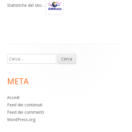
gr
s
b
di
Statistiche del sito…
a
A
o
vi
m
p
o
di
p
k
Contenuto
Ricerca
piè
per:
di
META
pagina
Accedi
Feed dei contenuti
Feed dei commenti
WordPress.org