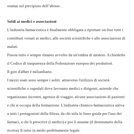
oramai sul precipizio dell’abisso…
Soldi ai medici e associazioni
L'industria farmaceutica è finalmente obbligata a riportare on-line tutti i
contributi versati ai medici, alle società scientifiche e alle associazioni di
malati.
Finora tutto è sempre rimasto avvolto da un'ombra di mistero. A chiederlo
il Codice di trasparenza della Federazione europea dei produttori.
Il giro d'affari è miliardiario.
I mezzi usati sono sempre i soliti: attraverso l'utilizzo di società
scientifiche o ospedali dove lavorano medici e dirigenti, aziende che
organizzano incontri, agenzie di viaggio, alcune associazioni di pazienti
e chi si occupa della formazione. L'industria chimico-farmaceutica arriva
a tutti i protagonisti della filiera, da chi stila le linee guida per l'uso dei
farmaci, a chi li prescrive (i medici) e poi li assume (il destinatario della
ricetta). Il tutto in modo perfettamente legale.