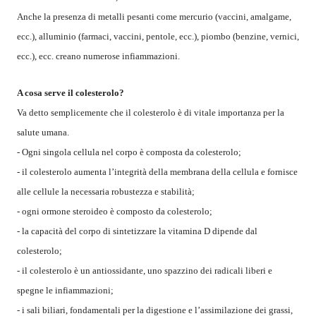
Anche la presenza di metalli pesanti come mercurio (vaccini, amalgame,
ecc.), alluminio (farmaci, vaccini, pentole, ecc.), piombo (benzine, vernici,
ecc.), ecc. creano numerose infiammazioni.
A cosa serve il colesterolo?
Va detto semplicemente che il colesterolo è di vitale importanza per la
salute umana.
- Ogni singola cellula nel corpo è composta da colesterolo;
- il colesterolo aumenta l’integrità della membrana della cellula e fornisce
alle cellule la necessaria robustezza e stabilità;
- ogni ormone steroideo è composto da colesterolo;
- la capacità del corpo di sintetizzare la vitamina D dipende dal
colesterolo;
- il colesterolo è un antiossidante, uno spazzino dei radicali liberi e
spegne le infiammazioni;
- i sali biliari, fondamentali per la digestione e l’assimilazione dei grassi,