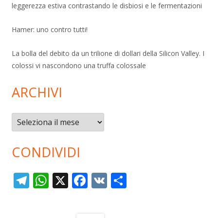
leggerezza estiva contrastando le disbiosi e le fermentazioni
Hamer: uno contro tutti!
La bolla del debito da un trilione di dollari della Silicon Valley. I
colossi vi nascondono una truffa colossale
ARCHIVI
Archivi
CONDIVIDI
T
W
X
F
V
C
el
h
ac
K
o
e
at
e
n