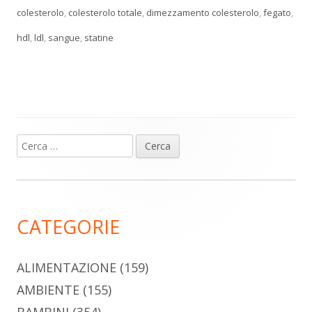
colesterolo
,
colesterolo totale
,
dimezzamento colesterolo
,
fegato
,
hdl
,
ldl
,
sangue
,
statine
Ricerca
Barra
per:
laterale
principale
CATEGORIE
ALIMENTAZIONE
(159)
AMBIENTE
(155)
BAMBINI
(354)