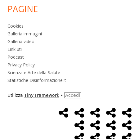
PAGINE
Cookies
Galleria immagini
Galleria video
Link utili
Podcast
Privacy Policy
Scienza e Arte della Salute
Statistiche Disinformazione.it
Utilizza
Tiny Framework
•
Accedi
Home
Alimentazione
Ambiente
Bambini
Bio
Menù
Page
social
Cancro
Controllo
Economia
Eso
link
Farmaci
Massoneria
NWO
Poli