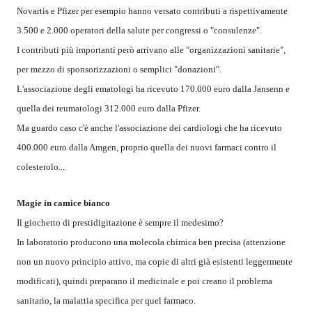
Novartis e Pfizer per esempio hanno versato contributi a rispettivamente
3.500 e 2.000 operatori della salute per congressi o "consulenze".
I contributi più importanti però arrivano alle "organizzazioni sanitarie",
per mezzo di sponsorizzazioni o semplici "donazioni".
L'associazione degli ematologi ha ricevuto 170.000 euro dalla Jansenn e
quella dei reumatologi 312.000 euro dalla Pfizer.
Ma guardo caso c'è anche l'associazione dei cardiologi che ha ricevuto
400.000 euro dalla Amgen, proprio quella dei nuovi farmaci contro il
colesterolo...
Magie in camice bianco
Il giochetto di prestidigitazione è sempre il medesimo?
In laboratorio producono una molecola chimica ben precisa (attenzione
non un nuovo principio attivo, ma copie di altri già esistenti leggermente
modificati), quindi preparano il medicinale e poi creano il problema
sanitario, la malattia specifica per quel farmaco.