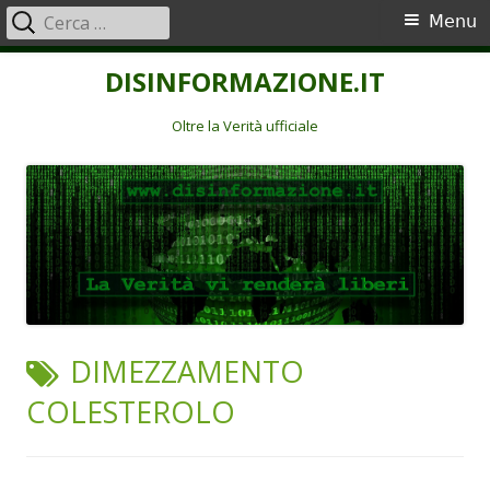
Ricerca
Menu
Menu
per:
principale
Vai
DISINFORMAZIONE.IT
al
contenuto
Oltre la Verità ufficiale
TAG:
DIMEZZAMENTO
COLESTEROLO