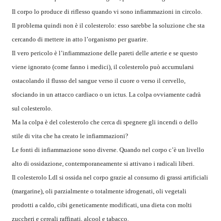
Il corpo lo produce di riflesso quando vi sono infiammazioni in circolo.
Il problema quindi non è il colesterolo: esso sarebbe la soluzione che sta
cercando di mettere in atto l’organismo per guarire.
Il vero pericolo è l’infiammazione delle pareti delle arterie e se questo
viene ignorato (come fanno i medici), il colesterolo può accumularsi
ostacolando il flusso del sangue verso il cuore o verso il cervello,
sfociando in un attacco cardiaco o un ictus. La colpa ovviamente cadrà
sul colesterolo.
Ma la colpa è del colesterolo che cerca di spegnere gli incendi o dello
stile di vita che ha creato le infiammazioni?
Le fonti di infiammazione sono diverse. Quando nel corpo c’è un livello
alto di ossidazione, contemporaneamente si attivano i radicali liberi.
Il colesterolo Ldl si ossida nel corpo grazie al consumo di grassi artificiali
(margarine), oli parzialmente o totalmente idrogenati, oli vegetali
prodotti a caldo, cibi geneticamente modificati, una dieta con molti
zuccheri e cereali raffinati, alcool e tabacco.