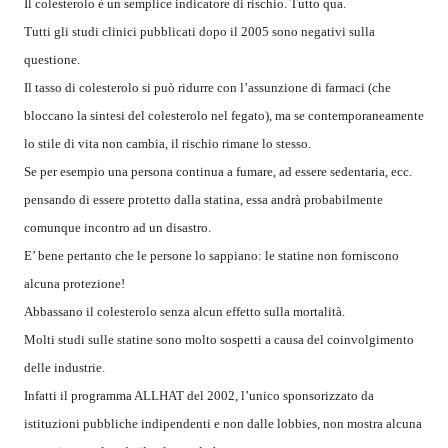
Il colesterolo è un semplice indicatore di rischio. Tutto qua.
Tutti gli studi clinici pubblicati dopo il 2005 sono negativi sulla
questione.
Il tasso di colesterolo si può ridurre con l’assunzione di farmaci (che
bloccano la sintesi del colesterolo nel fegato), ma se contemporaneamente
lo stile di vita non cambia, il rischio rimane lo stesso.
Se per esempio una persona continua a fumare, ad essere sedentaria, ecc.
pensando di essere protetto dalla statina, essa andrà probabilmente
comunque incontro ad un disastro.
E’ bene pertanto che le persone lo sappiano: le statine non forniscono
alcuna protezione!
Abbassano il colesterolo senza alcun effetto sulla mortalità.
Molti studi sulle statine sono molto sospetti a causa del coinvolgimento
delle industrie.
Infatti il programma ALLHAT del 2002, l’unico sponsorizzato da
istituzioni pubbliche indipendenti e non dalle lobbies, non mostra alcuna