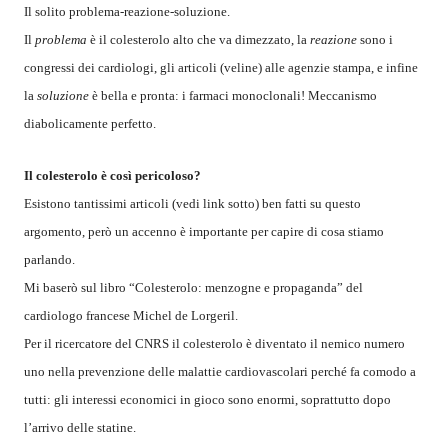
Il solito problema-reazione-soluzione.
Il
problema
è il colesterolo alto che va dimezzato, la
reazione
sono i
congressi dei cardiologi, gli articoli (veline) alle agenzie stampa, e infine
la
soluzione
è bella e pronta: i farmaci monoclonali! Meccanismo
diabolicamente perfetto.
Il colesterolo è così pericoloso?
Esistono tantissimi articoli (vedi link sotto) ben fatti su questo
argomento, però un accenno è importante per capire di cosa stiamo
parlando.
Mi baserò sul libro “Colesterolo: menzogne e propaganda” del
cardiologo francese Michel de Lorgeril.
Per il ricercatore del CNRS il colesterolo è diventato il nemico numero
uno nella prevenzione delle malattie cardiovascolari perché fa comodo a
tutti: gli interessi economici in gioco sono enormi, soprattutto dopo
l’arrivo delle statine.