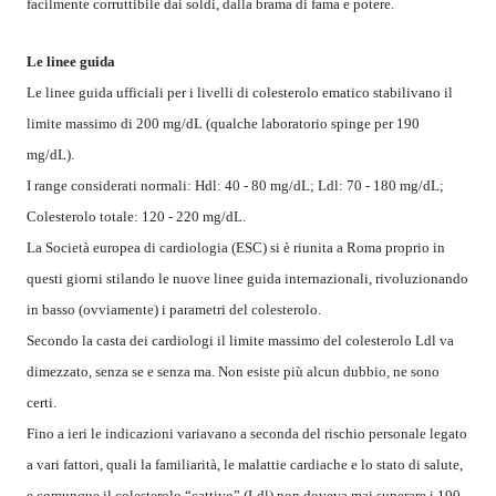
facilmente corruttibile dai soldi, dalla brama di fama e potere.
Le linee guida
Le linee guida ufficiali per i livelli di colesterolo ematico stabilivano il
limite massimo di 200 mg/dL (qualche laboratorio spinge per 190
mg/dL).
I range considerati normali: Hdl: 40 - 80 mg/dL; Ldl: 70 - 180 mg/dL;
Colesterolo totale: 120 - 220 mg/dL.
La Società europea di cardiologia (ESC) si è riunita a Roma proprio in
questi giorni stilando le nuove linee guida internazionali, rivoluzionando
in basso (ovviamente) i parametri del colesterolo.
Secondo la casta dei cardiologi il limite massimo del colesterolo Ldl va
dimezzato, senza se e senza ma. Non esiste più alcun dubbio, ne sono
certi.
Fino a ieri le indicazioni variavano a seconda del rischio personale legato
a vari fattori, quali la familiarità, le malattie cardiache e lo stato di salute,
e comunque il colesterolo “cattivo” (Ldl) non doveva mai superare i 190