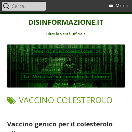
Ricerca
Menu
Menu
per:
principale
Vai
DISINFORMAZIONE.IT
al
contenuto
Oltre la Verità ufficiale
TAG:
VACCINO COLESTEROLO
Vaccino genico per il colesterolo