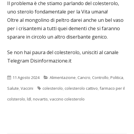
Il problema è che stiamo parlando del colesterolo,
uno sterolo fondamentale per la Vita umana!
Oltre al mongolino di peltro darei anche un bel vaso
per i crisantemi a tutti quei dementi che si faranno
sparare in circolo un altro diserbante genico.
Se non hai paura del colesterolo, unisciti al canale
Telegram Disinformazione.it
Pubblicato
Categorie
11 Agosto 2024
Alimentazione
,
Cancro
,
Controllo
,
Politica
,
Tag
Salute
,
Vaccini
colesterolo
,
colesterolo cattivo
,
farmaco per il
colsterolo
,
ldl
,
novartis
,
vaccino colesterolo