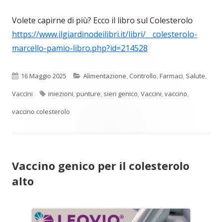
Volete capirne di più? Ecco il libro sul Colesterolo
https://www.ilgiardinodeilibri.it/libri/__colesterolo-
marcello-pamio-libro.php?id=214528
Pubblicato
Categorie
16 Maggio 2025
Alimentazione
,
Controllo
,
Farmaci
,
Salute
,
Tag
Vaccini
iniezioni
,
punture
,
sieri genico
,
Vaccini
,
vaccino
,
vaccino colesterolo
Vaccino genico per il colesterolo
alto