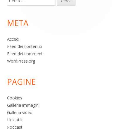
piè
per:
di
META
pagina
Accedi
Feed dei contenuti
Feed dei commenti
WordPress.org
PAGINE
Cookies
Galleria immagini
Galleria video
Link utili
Podcast