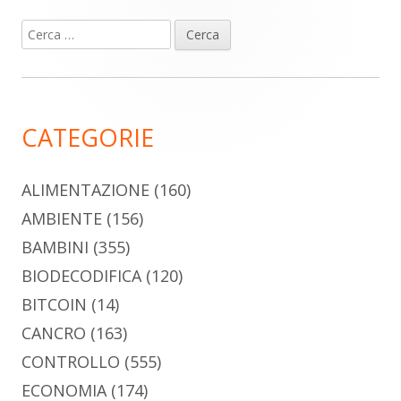
Ricerca
Barra
per:
laterale
principale
CATEGORIE
ALIMENTAZIONE
(160)
AMBIENTE
(156)
BAMBINI
(355)
BIODECODIFICA
(120)
BITCOIN
(14)
CANCRO
(163)
CONTROLLO
(555)
ECONOMIA
(174)