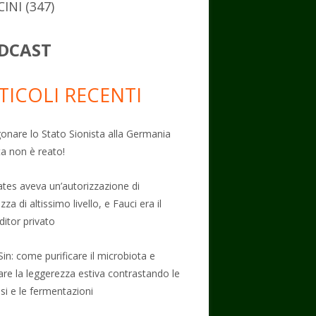
CINI
(347)
DCAST
TICOLI RECENTI
onare lo Stato Sionista alla Germania
ta non è reato!
Gates aveva un’autorizzazione di
zza di altissimo livello, e Fauci era il
ditor privato
Sin: come purificare il microbiota e
vare la leggerezza estiva contrastando le
osi e le fermentazioni