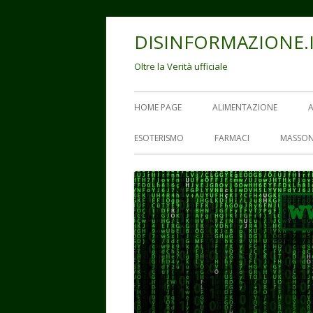
Vai
DISINFORMAZIONE.
al
contenuto
Oltre la Verità ufficiale
Menu
HOME PAGE
ALIMENTAZIONE
principale
ESOTERISMO
FARMACI
MASSON