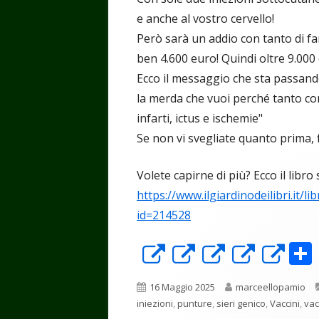
e anche al vostro cervello!
Però sarà un addio con tanto di fa
ben 4.600 euro! Quindi oltre 9.000
Ecco il messaggio che sta passando
la merda che vuoi perché tanto co
infarti, ictus e ischemie"
Se non vi svegliate quanto prima, 
Volete capirne di più? Ecco il libro
https://www.ilgiardinodeilibri.it/l
id=214528
Apre
Apre
Apre
Apre
Ap
in
in
in
in
in
Pubblicato
Autore
16 Maggio 2025
marceellopamio
una
una
una
una
un
iniezioni
,
punture
,
sieri genico
,
Vaccini
,
vac