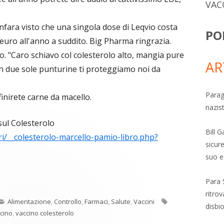
VAC
nfara visto che una singola dose di Leqvio costa
PO
 euro all'anno a suddito. Big Pharma ringrazia.
. "Caro schiavo col colesterolo alto, mangia pure
AR
n due sole punturine ti proteggiamo noi da
Parag
finirete carne da macello.
nazis
 sul Colesterolo
Bill 
ibri/__colesterolo-marcello-pamio-libro.php?
sicure
suo e
C
re
Para 
o
ritro
Categorie
Tag
Alimentazione
,
Controllo
,
Farmaci
,
Salute
,
Vaccini
n
a
disbi
cino
,
vaccino colesterolo