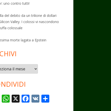
: uno contro tutti!
la del debito da un trilione di dollari
Silicon Valley. I colossi vi nascondono
ruffa colossale
esima morte lagata a Epstein
CHIVI
vi
NDIVIDI
T
W
X
F
V
C
el
h
ac
K
o