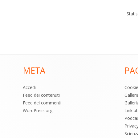
Stati
META
PA
Accedi
Cooki
Feed dei contenuti
Galler
Feed dei commenti
Galleri
WordPress.org
Link uti
Podca
Privac
Scienz