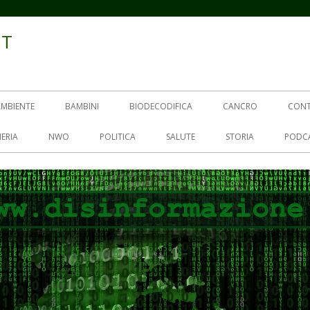
IT
AMBIENTE
BAMBINI
BIODECODIFICA
CANCRO
CON
ERIA
NWO
POLITICA
SALUTE
STORIA
PODC