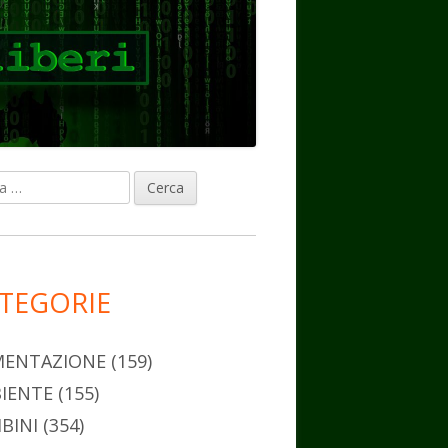
ca
rra
erale
ncipale
TEGORIE
MENTAZIONE
(159)
IENTE
(155)
BINI
(354)