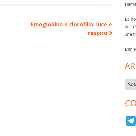
di
ova
Hamer
vi
ra
estra
di
La bol
Nuovo
Emoglobina e clorofilla: luce e
della 
articolo:
respiro
una t
L’enn
AR
Archi
CO