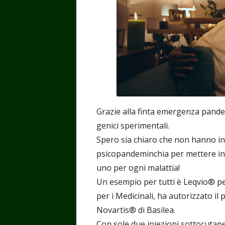
Grazie alla finta emergenza pandem
genici sperimentali.
Spero sia chiaro che non hanno inv
psicopandeminchia per mettere in c
uno per ogni malattia!
Un esempio per tutti è Leqvio® per
per i Medicinali, ha autorizzato il 
Novartis® di Basilea.
Con sole due iniezioni sottocutane