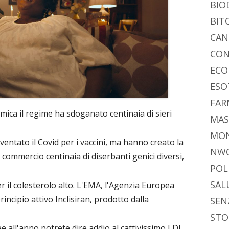
di
BIO
BIT
CAN
CON
ECO
ESO
FAR
ica il regime ha sdoganato centinaia di sieri
MAS
MO
entato il Covid per i vaccini, ma hanno creato la
NW
ommercio centinaia di diserbanti genici diversi,
POL
SAL
 il colesterolo alto. L'EMA, l'Agenzia Europea
principio attivo Inclisiran, prodotto dalla
SEN
STO
e all'anno potrete dire addio al cattivissimo LDL,