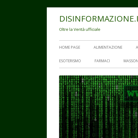
Vai
DISINFORMAZIONE.
al
contenuto
Oltre la Verità ufficiale
Menu
HOME PAGE
ALIMENTAZIONE
principale
ESOTERISMO
FARMACI
MASSON