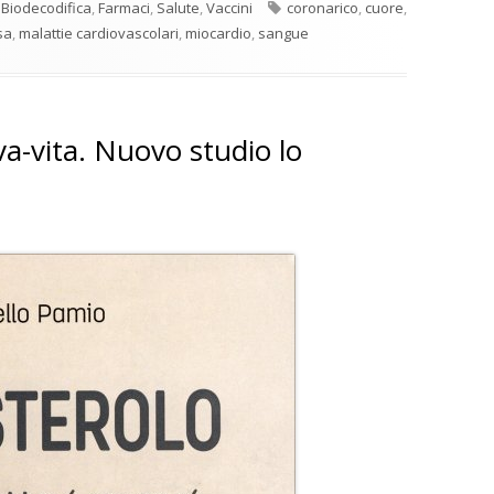
Tag
,
Biodecodifica
,
Farmaci
,
Salute
,
Vaccini
coronarico
,
cuore
,
sa
,
malattie cardiovascolari
,
miocardio
,
sangue
lva-vita. Nuovo studio lo