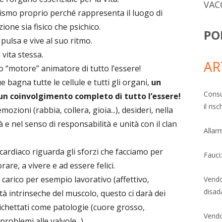
VAC
nismo proprio perché rappresenta il luogo di
zione sia fisico che psichico.
PO
 pulsa e vive al suo ritmo.
 vita stessa.
AR
 “motore” animatore di tutto l’essere!
 bagna tutte le cellule e tutti gli organi,
un
Consu
un coinvolgimento completo di tutto l’essere!
il ri
zioni (rabbia, collera, gioia...), desideri, nella
tà e nel senso di responsabilità e unità con il clan
Allarm
cardiaco riguarda gli sforzi che facciamo per
Fauci
orare, a vivere e ad essere felici.
 carico per esempio lavorativo (affettivo,
Vendo
disad
ità intrinseche del muscolo, questo ci darà dei
ichettati come patologie (cuore grosso,
Vendo
problemi alle valvole...).