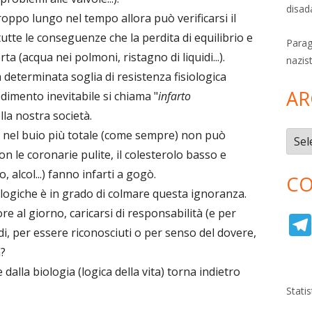
disad
troppo lungo nel tempo allora può verificarsi il
utte le conseguenze che la perdita di equilibrio e
Parag
a (acqua nei polmoni, ristagno di liquidi...).
nazis
 determinata soglia di resistenza fisiologica
AR
edimento inevitabile si chiama "
infarto
la nostra società.
o nel buio più totale (come sempre) non può
Archi
le coronarie pulite, il colesterolo basso e
, alcol...) fanno infarti a gogò.
CO
ologiche è in grado di colmare questa ignoranza.
e al giorno, caricarsi di responsabilità (e per
, per essere riconosciuti o per senso del dovere,
a?
dalla biologia (logica della vita) torna indietro
Stati