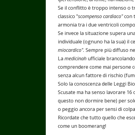
Se il conflitto è troppo intenso o 
classico "
scompenso cardiaco"
con t
armonia tra i due ventricoli comport
Se invece la situazione supera una
individuale (ognuno ha la sua) il c
miocardico".
Sempre più diffuso nel
La
medicinah
ufficiale brancoland
comprendere come mai persone con 
senza alcun fattore di rischio (fumo
Solo la conoscenza delle Leggi Bi
Scusate ma ha senso lavorare 16 or
questo non dormire bene) per soldi
o peggio ancora per sensi di colp
Ricordate che tutto quello che esce 
come un boomerang!