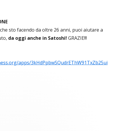
ONE
 che sto facendo da oltre 26 anni, puoi aiutare a
uto,
da oggi anche in Satoshi!
GRAZIE!!!
usiness.org/apps/3kHdPpbwSQudrEThW91TxZb25ui