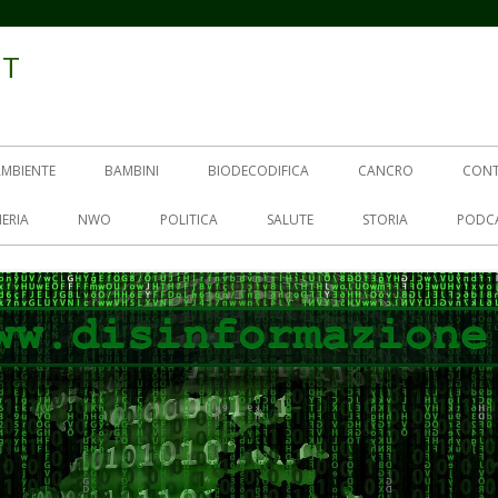
IT
AMBIENTE
BAMBINI
BIODECODIFICA
CANCRO
CON
ERIA
NWO
POLITICA
SALUTE
STORIA
PODC