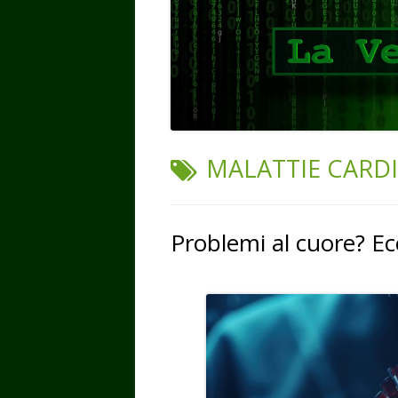
TAG:
MALATTIE CARD
Problemi al cuore? Ecc