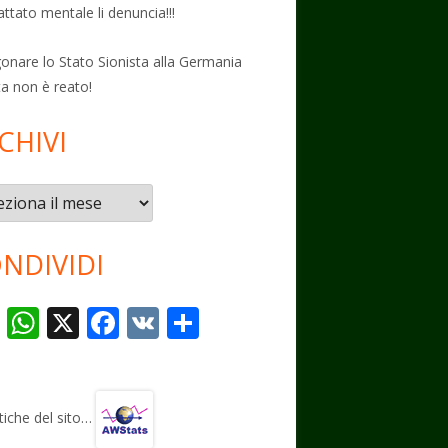
attato mentale li denuncia!!!
onare lo Stato Sionista alla Germania
ta non è reato!
CHIVI
vi
NDIVIDI
T
W
X
F
V
C
el
h
ac
K
o
e
at
e
n
gr
s
b
di
stiche del sito…