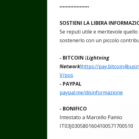
•••••••••••••••••••
SOSTIENI LA LIBERA INFORMAZI
Se reputi utile e meritevole quello
sostenerlo con un piccolo contrib
- BITCOIN
(
Lightning
Network
)
https://pay.bitcoin4b
V/pos
- PAYPAL
paypal.me/disinformazione
- BONIFICO
Intestato a Marcello Pamio
IT03J0305801604100571700510