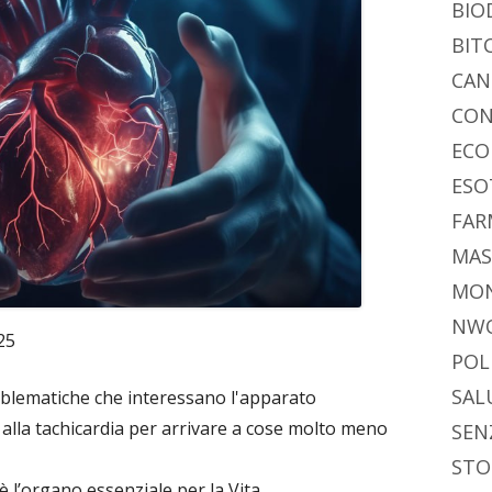
BIO
BIT
CAN
CON
ECO
ESO
FAR
MAS
MO
NW
25
POL
SAL
lematiche che interessano l'apparato
, alla tachicardia per arrivare a cose molto meno
SEN
STO
 l’organo essenziale per la Vita.