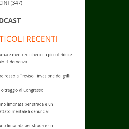
CINI
(347)
DCAST
TICOLI RECENTI
mare meno zucchero da piccoli riduce
schio di demenza
e rosso a Treviso: l’invasione dei grilli
: oltraggio al Congresso
no limonata per strada e un
attato mentale li denuncia!
no limonata per strada e un