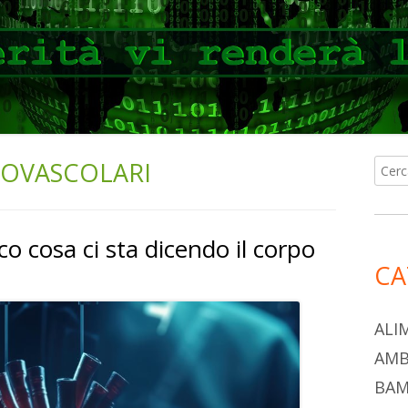
IOVASCOLARI
Ricer
Ba
per:
lat
o cosa ci sta dicendo il corpo
pri
CA
ALI
AMB
BAM