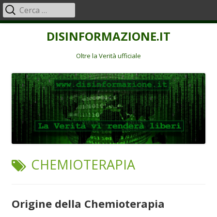
Ricerca
Menu
per:
principale
Vai
DISINFORMAZIONE.IT
al
contenuto
Oltre la Verità ufficiale
TAG:
CHEMIOTERAPIA
Origine della Chemioterapia