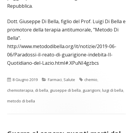
Repubblica.
Dott. Giuseppe Di Bella, figlio del Prof. Luigi Di Bella e
promotore della terapia antitumorale, "Metodo Di
Bella".
http://www.metododibella.org/it/notizie/2019-06-
06/Paradossi-il-reato-di-guarigione-indebita-Il-
Quotidiano-del-Lazio.html#.XPuNI4gzbcs
Pubblicato
Categorie
Tag
8 Giugno 2019
Farmaci
,
Salute
chemio
,
chemioterapia
,
di bella
,
giuseppe di bella
,
guarigioni
,
luigi di bella
,
metodo di bella