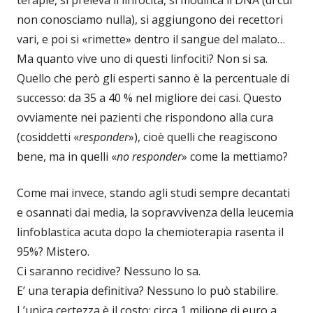
terapie, si preleva il linfocita, si modifica il DNA (di cui
non conosciamo nulla), si aggiungono dei recettori
vari, e poi si «rimette» dentro il sangue del malato…
Ma quanto vive uno di questi linfociti? Non si sa.
Quello che però gli esperti sanno è la percentuale di
successo: da 35 a 40 % nel migliore dei casi. Questo
ovviamente nei pazienti che rispondono alla cura
(cosiddetti «
responder
»), cioè quelli che reagiscono
bene, ma in quelli «
no responder
» come la mettiamo?
Come mai invece, stando agli studi sempre decantati
e osannati dai media, la sopravvivenza della leucemia
linfoblastica acuta dopo la chemioterapia rasenta il
95%? Mistero.
Ci saranno recidive? Nessuno lo sa.
E’ una terapia definitiva? Nessuno lo può stabilire.
L’unica certezza è il costo: circa 1 milione di euro a