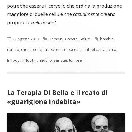
potrebbe essere il cervello che ordina la produzione
maggiore di quelle cellule che
casualmente
creano
proprio la «
relazione
»?
Pubblicato
Categorie
Tag
11 Agosto 2019
Bambini
,
Cancro
,
Salute
bambini
,
cancro
,
chemioterapia
,
leucemia
,
leucemia linfoblastica acuta
,
linfociti
,
linfociti T
,
midollo
,
sangue
,
tumore
La Terapia Di Bella e il reato di
«guarigione indebita»