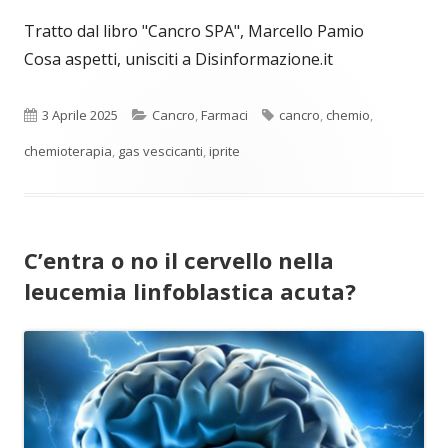
Tratto dal libro "Cancro SPA", Marcello Pamio
Cosa aspetti, unisciti a Disinformazione.it
Pubblicato
Categorie
Tag
3 Aprile 2025
Cancro
,
Farmaci
cancro
,
chemio
,
chemioterapia
,
gas vescicanti
,
iprite
C’entra o no il cervello nella
leucemia linfoblastica acuta?