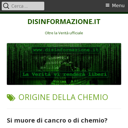
Ricerca
Menu
Menu
per:
principale
Vai
DISINFORMAZIONE.IT
al
contenuto
Oltre la Verità ufficiale
TAG:
ORIGINE DELLA CHEMIO
Si muore di cancro o di chemio?