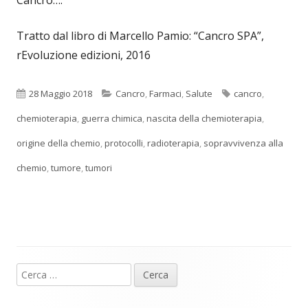
Cancro….
Tratto dal libro di Marcello Pamio: “Cancro SPA”,
rEvoluzione edizioni, 2016
Pubblicato
Categorie
Tag
28 Maggio 2018
Cancro
,
Farmaci
,
Salute
cancro
,
chemioterapia
,
guerra chimica
,
nascita della chemioterapia
,
origine della chemio
,
protocolli
,
radioterapia
,
sopravvivenza alla
chemio
,
tumore
,
tumori
Ricerca
Barra
per:
laterale