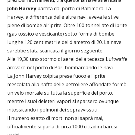
preziosi rifornimenti, tra queste la nave americana
John Harvey
partita dal porto di Baltimora. La
Harvey, a differenza delle altre navi, aveva le stive
piene di bombe all’iprite. Oltre 100 tonnellate di iprite
(gas tossico e vescicante) sotto forma di bombe
lunghe 120 centimetri e del diametro di 20. La nave
sarebbe stata scaricata il giorno seguente.
Alle 19,30 uno stormo di aerei della tedesca Luftwaffe
arrivarò nel porto di Bari bombardando le navi.
La John Harvey colpita prese fuoco e l’iprite
mescolata alla nafta delle petroliere affondate formò
un velo mortale su tutta la superficie del porto,
mentre i suoi deleteri vapori si sparsero ovunque
intossicando i polmoni dei sopravvissuti .
Il numero esatto di morti non si saprà mai,
ufficialmente si parla di circa 1000 cittadini baresi