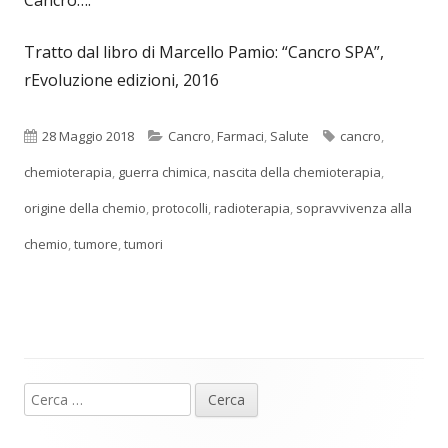
Cancro….
Tratto dal libro di Marcello Pamio: “Cancro SPA”,
rEvoluzione edizioni, 2016
Pubblicato
Categorie
Tag
28 Maggio 2018
Cancro
,
Farmaci
,
Salute
cancro
,
chemioterapia
,
guerra chimica
,
nascita della chemioterapia
,
origine della chemio
,
protocolli
,
radioterapia
,
sopravvivenza alla
chemio
,
tumore
,
tumori
Ricerca
Barra
per:
laterale