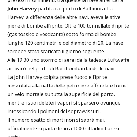
preziosi rifornimenti, tra queste la nave americana
John Harvey
partita dal porto di Baltimora. La
Harvey, a differenza delle altre navi, aveva le stive
piene di bombe all’iprite. Oltre 100 tonnellate di iprite
(gas tossico e vescicante) sotto forma di bombe
lunghe 120 centimetri e del diametro di 20. La nave
sarebbe stata scaricata il giorno seguente.
Alle 19,30 uno stormo di aerei della tedesca Luftwaffe
arrivarò nel porto di Bari bombardando le navi.
La John Harvey colpita prese fuoco e l’iprite
mescolata alla nafta delle petroliere affondate formò
un velo mortale su tutta la superficie del porto,
mentre i suoi deleteri vapori si sparsero ovunque
intossicando i polmoni dei sopravvissuti .
Il numero esatto di morti non si saprà mai,
ufficialmente si parla di circa 1000 cittadini baresi