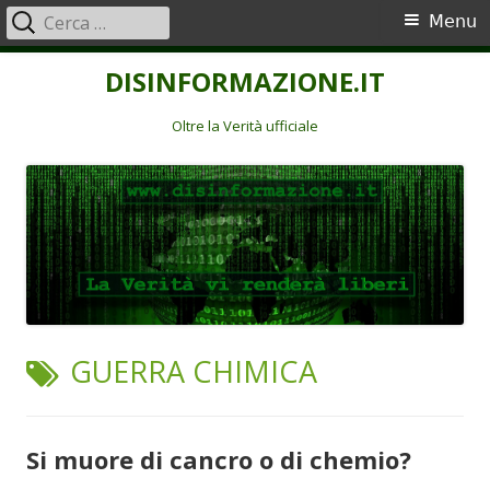
Ricerca
Menu
Menu
per:
principale
Vai
DISINFORMAZIONE.IT
al
contenuto
Oltre la Verità ufficiale
TAG:
GUERRA CHIMICA
Si muore di cancro o di chemio?