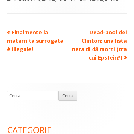
vi
finestra
finestra
finestra
finestra
finestra
di
Precedente
Nuovo
Finalmente la
Dead-pool dei
Navigazione
articolo:
articolo:
maternità surrogata
Clinton: una lista
articoli
è illegale!
nera di 48 morti (tra
cui Epstein?)
Ricerca
Barra
per:
laterale
principale
CATEGORIE