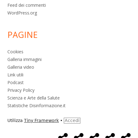
Feed dei commenti
WordPress.org
PAGINE
Cookies
Galleria immagini
Galleria video
Link utili
Podcast
Privacy Policy
Scienza e Arte della Salute
Statistiche Disinformazione.it
Utilizza
Tiny Framework
•
Accedi
Home
Alimentazione
Ambiente
Bambini
Bio
Menù