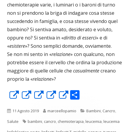
chemioterapie varie, i luminari o i baroni di turno
non si prendono la briga di indagare cosa stesse
succedendo in famiglia, e cosa stesse vivendo quel
bambino? Si sentiva amato, desiderato e voluto,
oppure no? Si sentiva in «
diritto di esserci
» e di
«
esistere
»? Sono semplici domande, ovviamente.
Se non mi sento in «
relazione
» con qualcuno, non
potrebbe essere il cervello che ordina la produzione
maggiore di quelle cellule che
casualmente
creano
proprio la «
relazione
»?
C
Apre
Apre
Apre
Apre
Apre
o
in
in
in
in
in
n
una
una
una
una
una
Pubblicato
Autore
Categorie
11 Agosto 2019
marceellopamio
Bambini
,
Cancro
,
di
nuova
nuova
nuova
nuova
nuova
Tag
Salute
bambini
,
cancro
,
chemioterapia
,
leucemia
,
leucemia
linfoblastica acuta
,
linfociti
,
linfociti T
,
midollo
,
sangue
,
tumore