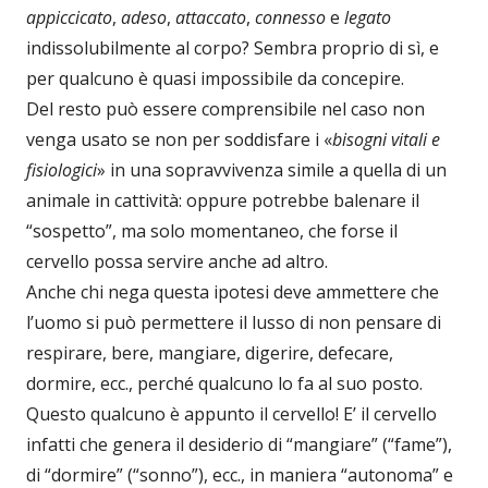
appiccicato
,
adeso
,
attaccato
,
connesso
e
legato
indissolubilmente al corpo? Sembra proprio di sì, e
per qualcuno è quasi impossibile da concepire.
Del resto può essere comprensibile nel caso non
venga usato se non per soddisfare i «
bisogni vitali e
fisiologici
» in una sopravvivenza simile a quella di un
animale in cattività: oppure potrebbe balenare il
“sospetto”, ma solo momentaneo, che forse il
cervello possa servire anche ad altro.
Anche chi nega questa ipotesi deve ammettere che
l’uomo si può permettere il lusso di non pensare di
respirare, bere, mangiare, digerire, defecare,
dormire, ecc., perché qualcuno lo fa al suo posto.
Questo qualcuno è appunto il cervello! E’ il cervello
infatti che genera il desiderio di “mangiare” (“fame”),
di “dormire” (“sonno”), ecc., in maniera “autonoma” e