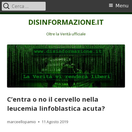
Ricerca
Menu
Menu
per:
principale
Vai
DISINFORMAZIONE.IT
al
contenuto
Oltre la Verità ufficiale
C’entra o no il cervello nella
leucemia linfoblastica acuta?
Autore
Pubblicato
marceellopamio
11 Agosto 2019