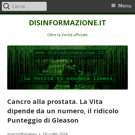
Ricerca
Menu
Menu
per:
principale
Vai
DISINFORMAZIONE.IT
al
contenuto
Oltre la Verità ufficiale
Cancro alla prostata. La Vita
dipende da un numero, il ridicolo
Punteggio di Gleason
Autore
Pubblicato
marceellopamio
18 Luglio 2024