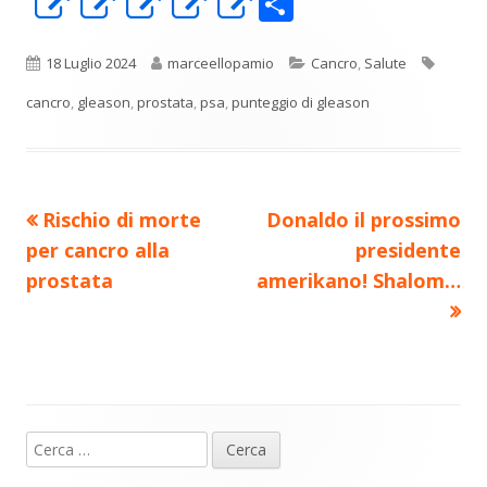
C
Apre
Apre
Apre
Apre
Apre
o
in
in
in
in
in
n
una
una
una
una
una
Pubblicato
Autore
Categorie
Tag
18 Luglio 2024
marceellopamio
Cancro
,
Salute
di
nuova
nuova
nuova
nuova
nuova
cancro
,
gleason
,
prostata
,
psa
,
punteggio di gleason
vi
finestra
finestra
finestra
finestra
finestra
di
Precedente
Nuovo
Rischio di morte
Donaldo il prossimo
Navigazione
articolo:
articolo:
per cancro alla
presidente
articoli
prostata
amerikano! Shalom…
Ricerca
Barra
per: