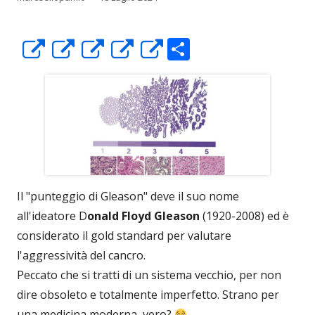
C
Apre
Apre
Apre
Apre
Apre
o
in
in
in
in
in
n
una
una
una
una
una
di
nuova
nuova
nuova
nuova
nuova
vi
finestra
finestra
finestra
finestra
finestra
di
Il "punteggio di Gleason" deve il suo nome
all'ideatore D
onald Floyd Gleason
(1920-2008) ed è
considerato il gold standard per valutare
l'aggressività del cancro.
Peccato che si tratti di un sistema vecchio, per non
dire obsoleto e totalmente imperfetto. Strano per
una medicina moderna, vero?