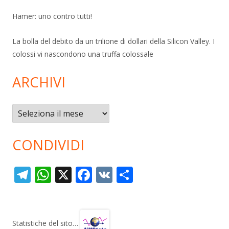
Hamer: uno contro tutti!
La bolla del debito da un trilione di dollari della Silicon Valley. I
colossi vi nascondono una truffa colossale
ARCHIVI
Archivi
CONDIVIDI
T
W
X
F
V
C
el
h
ac
K
o
e
at
e
n
gr
s
b
di
Statistiche del sito…