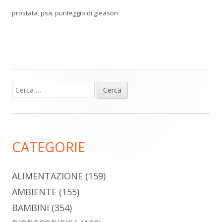
prostata
,
psa
,
punteggio di gleason
Ricerca
Barra
per:
laterale
principale
CATEGORIE
ALIMENTAZIONE
(159)
AMBIENTE
(155)
BAMBINI
(354)