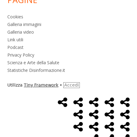
Cookies
Galleria immagini
Galleria video
Link utili
Podcast
Privacy Policy
Scienza e Arte della Salute
Statistiche Disinformazione.it
Utilizza
Tiny Framework
•
Accedi
Home
Alimentazione
Ambiente
Bambini
Bio
Menù
Page
social
Cancro
Controllo
Economia
Eso
link
Farmaci
Massoneria
NWO
Poli
Salute
Storia
Pod