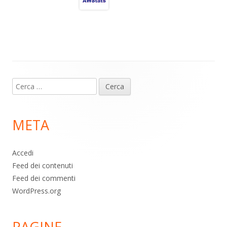
a
A
o
vi
m
p
o
di
p
k
Contenuto
Ricerca
piè
per:
di
META
pagina
Accedi
Feed dei contenuti
Feed dei commenti
WordPress.org
PAGINE