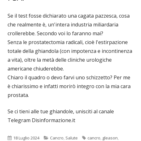
Se il test fosse dichiarato una cagata pazzesca, cosa
che realmente è, un'intera industria miliardaria
crollerebbe. Secondo voi lo faranno mai?
Senza le prostatectomia radicali, cioè l'estirpazione
totale della ghiandola (con impotenza e incontinenza
a vita), oltre la metà delle cliniche urologiche
americane chiuderebbe.
Chiaro il quadro o devo farvi uno schizzetto? Per me
è chiarissimo e infatti morirò integro con la mia cara
prostata.
Se ci tieni alle tue ghiandole, unisciti al canale
Telegram Disinformazione.it
Pubblicato
Categorie
Tag
18 Luglio 2024
Cancro
,
Salute
cancro
,
gleason
,