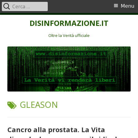
Ricerca
Menu
Menu
per:
principale
Vai
DISINFORMAZIONE.IT
al
contenuto
Oltre la Verità ufficiale
TAG:
GLEASON
Cancro alla prostata. La Vita