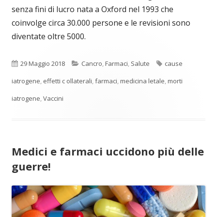
senza fini di lucro nata a Oxford nel 1993 che
coinvolge circa 30.000 persone e le revisioni sono
diventate oltre 5000.
Pubblicato
Categorie
Tag
29 Maggio 2018
Cancro
,
Farmaci
,
Salute
cause
iatrogene
,
effetti c ollaterali
,
farmaci
,
medicina letale
,
morti
iatrogene
,
Vaccini
Medici e farmaci uccidono più delle
guerre!