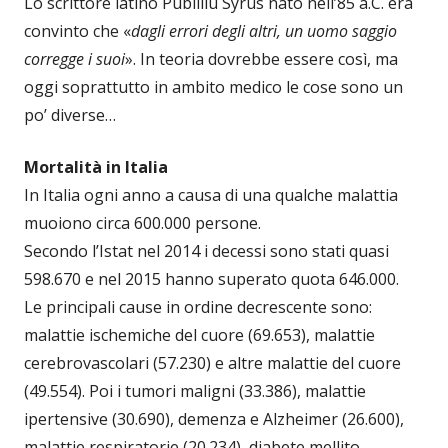
Lo scrittore latino Publiliu Syrus nato nell’85 a.C. era
convinto che «
dagli errori degli altri, un uomo saggio
corregge i suoi
». In teoria dovrebbe essere così, ma
oggi soprattutto in ambito medico le cose sono un
po’ diverse…
Mortalità in Italia
In Italia ogni anno a causa di una qualche malattia
muoiono circa 600.000 persone.
Secondo l’Istat nel 2014 i decessi sono stati quasi
598.670 e nel 2015 hanno superato quota 646.000.
Le principali cause in ordine decrescente sono:
malattie ischemiche del cuore (69.653), malattie
cerebrovascolari (57.230) e altre malattie del cuore
(49.554). Poi i tumori maligni (33.386), malattie
ipertensive (30.690), demenza e Alzheimer (26.600),
malattie respiratorie (20.234), diabete mellito