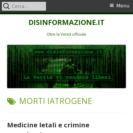
Ricerca
Menu
Menu
per:
principale
Vai
DISINFORMAZIONE.IT
al
contenuto
Oltre la Verità ufficiale
TAG:
MORTI IATROGENE
Medicine letali e crimine