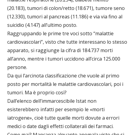
(20.183), tumori di colon/retto (18.671), tumore seno
(12.330), tumori al pancreas (11.186) e via via fino al
suicidio (4.147) all’ultimo posto.
Raggruppando le prime tre voci sotto “malattie
cardiovascolari”, visto che tutte interessano lo stesso
apparato, si raggiunge la cifra di 184.737 morti
all’anno, mentre i tumori uccidono all’circa 125.000
persone.
Da qui l’arcinota classificazione che vuole al primo
posto per mortalità le malattie cardiovascolari, poi i
tumori. Ma è proprio così?
Dall’elenco dell’immarcescibile Istat non
esisterebbero infatti per esempio le «morti
iatrogene», cioè tutte quelle morti dovute a errori
medici o date dagli effetti collaterali dei farmaci.
Come mai? Mancanza alquanto anomala visto che si