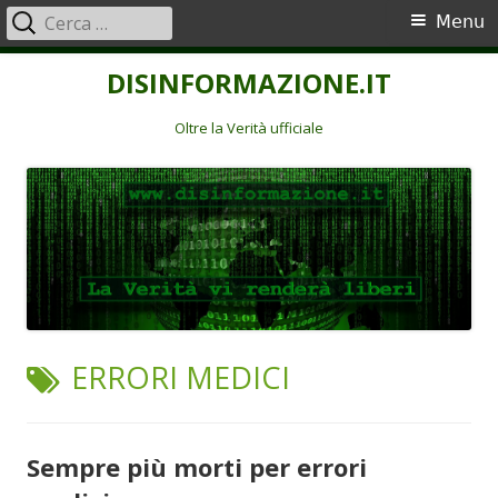
Ricerca
Menu
Menu
per:
principale
Vai
DISINFORMAZIONE.IT
al
contenuto
Oltre la Verità ufficiale
TAG:
ERRORI MEDICI
Sempre più morti per errori