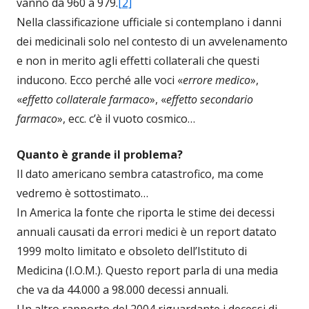
vanno da 960 a 979.
[2]
Nella classificazione ufficiale si contemplano i danni
dei medicinali solo nel contesto di un avvelenamento
e non in merito agli effetti collaterali che questi
inducono. Ecco perché alle voci «
errore medico
»,
«
effetto collaterale farmaco
», «
effetto secondario
farmaco
», ecc. c’è il vuoto cosmico…
Quanto è grande il problema?
Il dato americano sembra catastrofico, ma come
vedremo è sottostimato…
In America la fonte che riporta le stime dei decessi
annuali causati da errori medici è un report datato
1999 molto limitato e obsoleto dell’Istituto di
Medicina (I.O.M.). Questo report parla di una media
che va da 44.000 a 98.000 decessi annuali.
Un altro rapporto del 2004 riguardante i decessi di