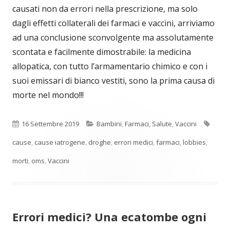
causati non da errori nella prescrizione, ma solo
dagli effetti collaterali dei farmaci e vaccini, arriviamo
ad una conclusione sconvolgente ma assolutamente
scontata e facilmente dimostrabile: la medicina
allopatica, con tutto l’armamentario chimico e con i
suoi emissari di bianco vestiti, sono la prima causa di
morte nel mondo!!!
Pubblicato
Categorie
Tag
16 Settembre 2019
Bambini
,
Farmaci
,
Salute
,
Vaccini
cause
,
cause iatrogene
,
droghe
,
errori medici
,
farmaci
,
lobbies
,
morti
,
oms
,
Vaccini
Errori medici? Una ecatombe ogni