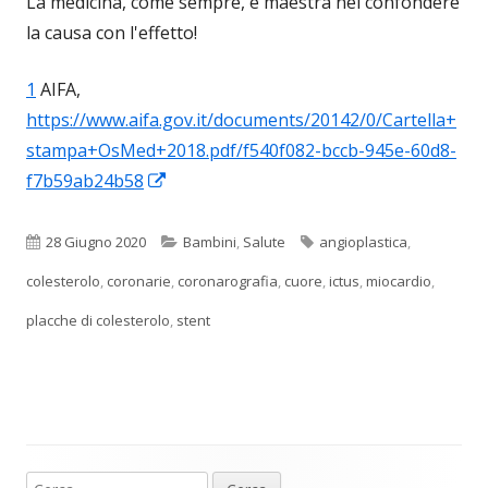
La medicina, come sempre, è maestra nel confondere
la causa con l'effetto!
1
AIFA,
https://www.aifa.gov.it/documents/20142/0/Cartella+
stampa+OsMed+2018.pdf/f540f082-bccb-945e-60d8-
Apre
f7b59ab24b58
in
una
Pubblicato
Categorie
Tag
28 Giugno 2020
Bambini
,
Salute
angioplastica
,
nuova
colesterolo
,
coronarie
,
coronarografia
,
cuore
,
ictus
,
miocardio
,
finestra
placche di colesterolo
,
stent
Ricerca