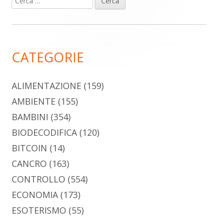
Barra
per:
laterale
principale
CATEGORIE
ALIMENTAZIONE
(159)
AMBIENTE
(155)
BAMBINI
(354)
BIODECODIFICA
(120)
BITCOIN
(14)
CANCRO
(163)
CONTROLLO
(554)
ECONOMIA
(173)
ESOTERISMO
(55)