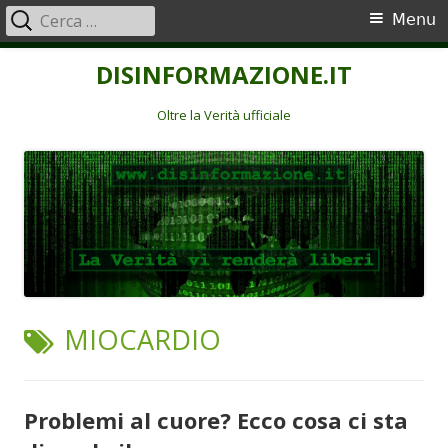
Ricerca
Menu
Menu
per:
principale
Vai
DISINFORMAZIONE.IT
al
contenuto
Oltre la Verità ufficiale
TAG:
MIOCARDIO
Problemi al cuore? Ecco cosa ci sta