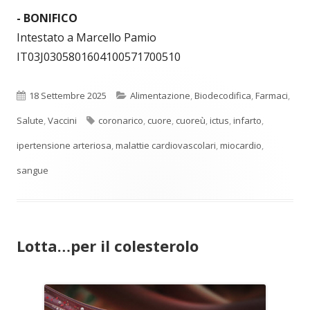
- BONIFICO
Intestato a Marcello Pamio
IT03J0305801604100571700510
Pubblicato
Categorie
18 Settembre 2025
Alimentazione
,
Biodecodifica
,
Farmaci
,
Tag
Salute
,
Vaccini
coronarico
,
cuore
,
cuoreù
,
ictus
,
infarto
,
ipertensione arteriosa
,
malattie cardiovascolari
,
miocardio
,
sangue
Lotta…per il colesterolo