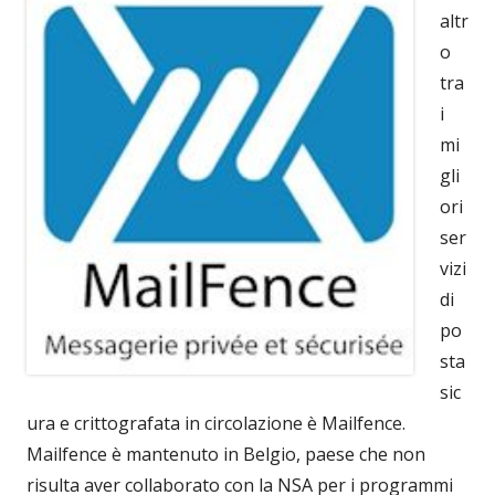
altr
o
tra
i
mi
gli
ori
ser
vizi
di
po
sta
sic
ura e crittografata in circolazione è Mailfence.
Mailfence è mantenuto in Belgio, paese che non
risulta aver collaborato con la NSA per i programmi