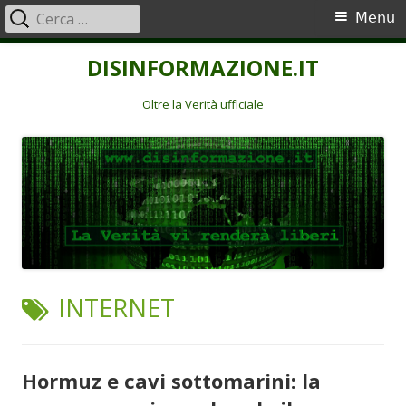
Ricerca
Menu
Menu
per:
principale
Vai
DISINFORMAZIONE.IT
al
contenuto
Oltre la Verità ufficiale
TAG:
INTERNET
Hormuz e cavi sottomarini: la