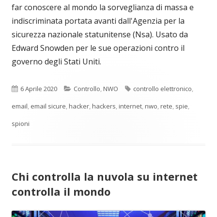
far conoscere al mondo la sorveglianza di massa e
indiscriminata portata avanti dall'Agenzia per la
sicurezza nazionale statunitense (Nsa). Usato da
Edward Snowden per le sue operazioni contro il
governo degli Stati Uniti.
Pubblicato
Categorie
Tag
6 Aprile 2020
Controllo
,
NWO
controllo elettronico
,
email
,
email sicure
,
hacker
,
hackers
,
internet
,
nwo
,
rete
,
spie
,
spioni
Chi controlla la nuvola su internet
controlla il mondo