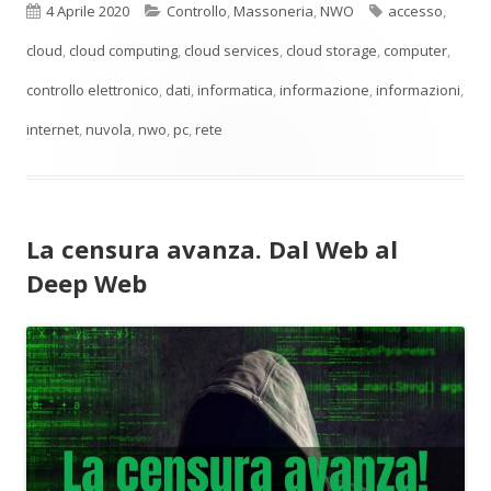
Pubblicato
Categorie
Tag
4 Aprile 2020
Controllo
,
Massoneria
,
NWO
accesso
,
cloud
,
cloud computing
,
cloud services
,
cloud storage
,
computer
,
controllo elettronico
,
dati
,
informatica
,
informazione
,
informazioni
,
internet
,
nuvola
,
nwo
,
pc
,
rete
La censura avanza. Dal Web al
Deep Web