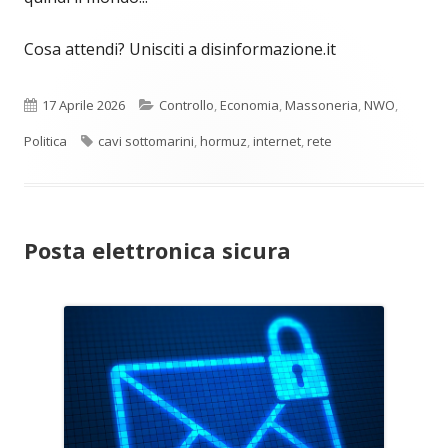
Cosa attendi? Unisciti a disinformazione.it
Pubblicato
Categorie
17 Aprile 2026
Controllo
,
Economia
,
Massoneria
,
NWO
,
Tag
Politica
cavi sottomarini
,
hormuz
,
internet
,
rete
Posta elettronica sicura