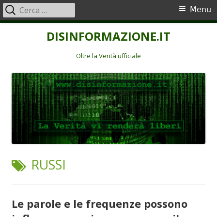
Ricerca
Menu
Menu
per:
principale
Vai
DISINFORMAZIONE.IT
al
contenuto
Oltre la Verità ufficiale
TAG:
RUSSI
Le parole e le frequenze possono