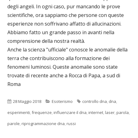
degli angeli. In ogni caso, pur mancando le prove
scientifiche, ora sappiamo che persone con queste
esperienze non soffrivano affatto di allucinazioni.
Abbiamo fatto un grande passo in avanti nella
comprensione della nostra realtà.
Anche la scienza "ufficiale" conosce le anomalie della
terra che contribuiscono alla formazione dei
fenomeni luminosi. Queste anomalie sono state
trovate di recente anche a Rocca di Papa, a sud di
Roma
Pubblicato
Categorie
Tag
28 Maggio 2018
Esoterismo
controllo dna
,
dna
,
esperimenti
,
frequenze
,
influenzare il dna
,
internet
,
laser
,
parola
,
parole
,
riprogrammazione dna
,
russi