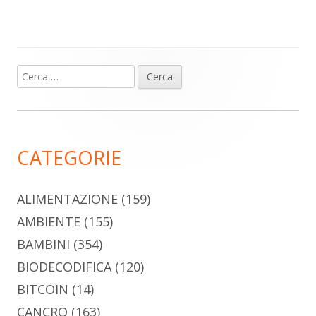
Ricerca
Barra
per:
laterale
principale
CATEGORIE
ALIMENTAZIONE
(159)
AMBIENTE
(155)
BAMBINI
(354)
BIODECODIFICA
(120)
BITCOIN
(14)
CANCRO
(163)