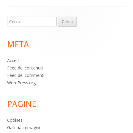
Contenuto
Ricerca
piè
per:
di
META
pagina
Accedi
Feed dei contenuti
Feed dei commenti
WordPress.org
PAGINE
Cookies
Galleria immagini