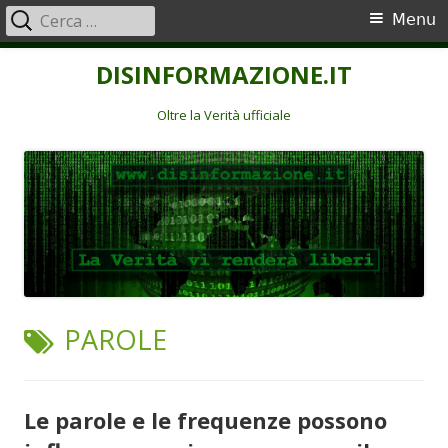
Ricerca
Menu
Menu
per:
principale
Vai
DISINFORMAZIONE.IT
al
contenuto
Oltre la Verità ufficiale
TAG:
PAROLE
Le parole e le frequenze possono