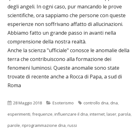
degli angeli. In ogni caso, pur mancando le prove
scientifiche, ora sappiamo che persone con queste
esperienze non soffrivano affatto di allucinazioni.
Abbiamo fatto un grande passo in avanti nella
comprensione della nostra realtà.
Anche la scienza "ufficiale" conosce le anomalie della
terra che contribuiscono alla formazione dei
fenomeni luminosi. Queste anomalie sono state
trovate di recente anche a Rocca di Papa, a sud di
Roma
Pubblicato
Categorie
Tag
28 Maggio 2018
Esoterismo
controllo dna
,
dna
,
esperimenti
,
frequenze
,
influenzare il dna
,
internet
,
laser
,
parola
,
parole
,
riprogrammazione dna
,
russi