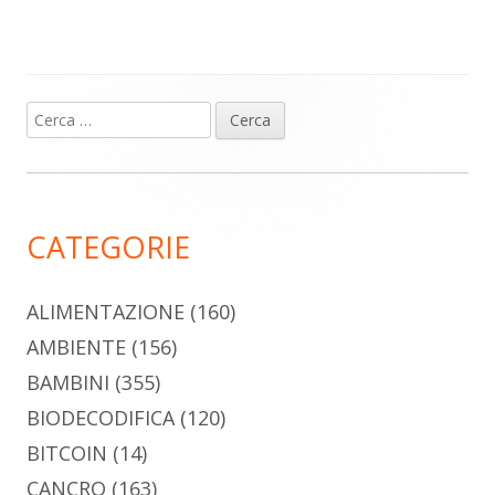
Ricerca
Barra
per:
laterale
principale
CATEGORIE
ALIMENTAZIONE
(160)
AMBIENTE
(156)
BAMBINI
(355)
BIODECODIFICA
(120)
BITCOIN
(14)
CANCRO
(163)