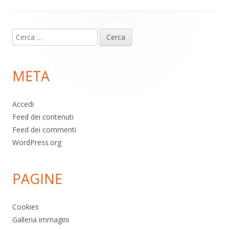
Contenuto
Ricerca
piè
per:
di
META
pagina
Accedi
Feed dei contenuti
Feed dei commenti
WordPress.org
PAGINE
Cookies
Galleria immagini