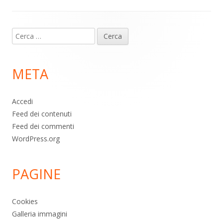
Contenuto
Ricerca
piè
per:
di
META
pagina
Accedi
Feed dei contenuti
Feed dei commenti
WordPress.org
PAGINE
Cookies
Galleria immagini