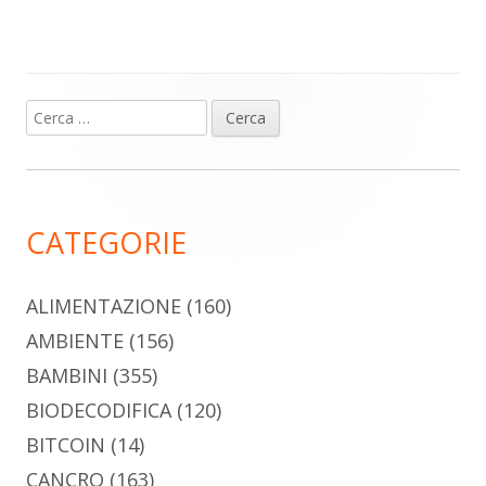
Ricerca
Barra
per:
laterale
principale
CATEGORIE
ALIMENTAZIONE
(160)
AMBIENTE
(156)
BAMBINI
(355)
BIODECODIFICA
(120)
BITCOIN
(14)
CANCRO
(163)