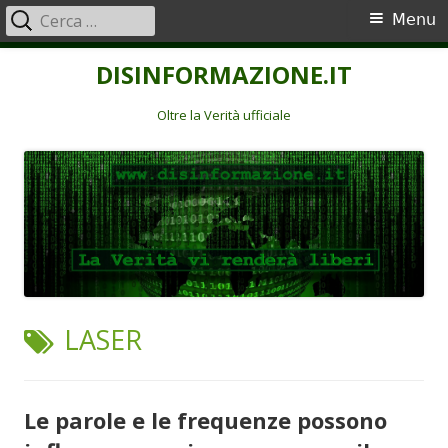
Ricerca
Menu
Menu
per:
principale
Vai
DISINFORMAZIONE.IT
al
contenuto
Oltre la Verità ufficiale
TAG:
LASER
Le parole e le frequenze possono