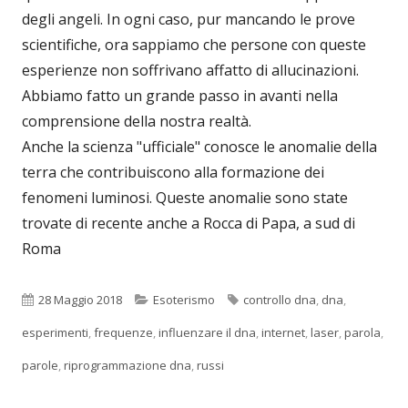
degli angeli. In ogni caso, pur mancando le prove
scientifiche, ora sappiamo che persone con queste
esperienze non soffrivano affatto di allucinazioni.
Abbiamo fatto un grande passo in avanti nella
comprensione della nostra realtà.
Anche la scienza "ufficiale" conosce le anomalie della
terra che contribuiscono alla formazione dei
fenomeni luminosi. Queste anomalie sono state
trovate di recente anche a Rocca di Papa, a sud di
Roma
Pubblicato
Categorie
Tag
28 Maggio 2018
Esoterismo
controllo dna
,
dna
,
esperimenti
,
frequenze
,
influenzare il dna
,
internet
,
laser
,
parola
,
parole
,
riprogrammazione dna
,
russi