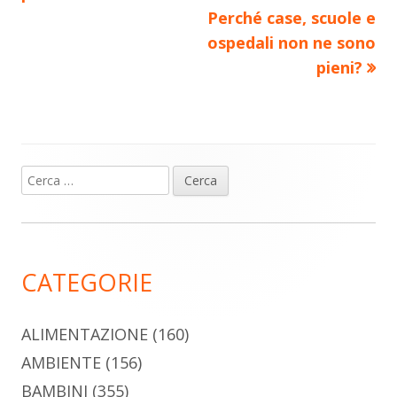
articoli
Perché case, scuole e
ospedali non ne sono
pieni?
Ricerca
Barra
per:
laterale
principale
CATEGORIE
ALIMENTAZIONE
(160)
AMBIENTE
(156)
BAMBINI
(355)