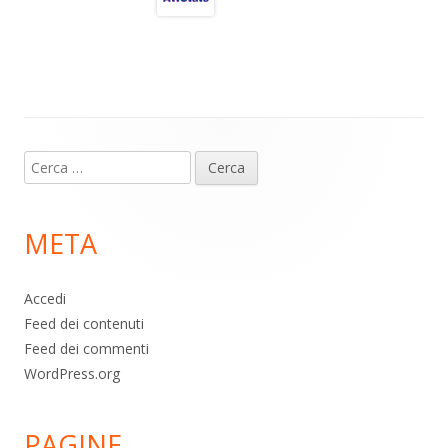
a
A
o
vi
m
p
o
di
p
k
Contenuto
Ricerca
piè
per:
di
META
pagina
Accedi
Feed dei contenuti
Feed dei commenti
WordPress.org
PAGINE