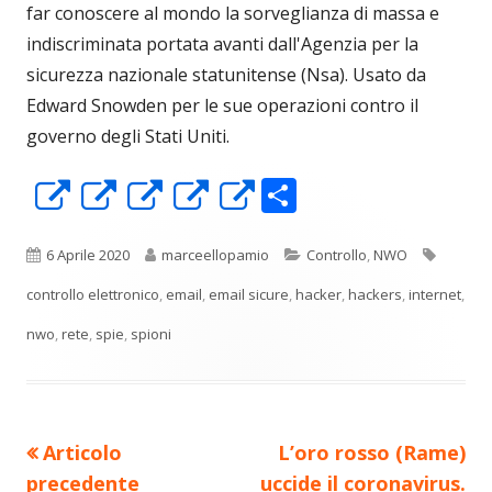
far conoscere al mondo la sorveglianza di massa e
indiscriminata portata avanti dall'Agenzia per la
sicurezza nazionale statunitense (Nsa). Usato da
Edward Snowden per le sue operazioni contro il
governo degli Stati Uniti.
C
Apre
Apre
Apre
Apre
Apre
o
in
in
in
in
in
n
una
una
una
una
una
Pubblicato
Autore
Categorie
Tag
6 Aprile 2020
marceellopamio
Controllo
,
NWO
di
nuova
nuova
nuova
nuova
nuova
controllo elettronico
,
email
,
email sicure
,
hacker
,
hackers
,
internet
,
vi
finestra
finestra
finestra
finestra
finestra
nwo
,
rete
,
spie
,
spioni
di
Precedente
Nuovo
Articolo
L’oro rosso (Rame)
Navigazione
articolo:
articolo:
precedente
uccide il coronavirus.