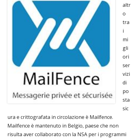
altr
o
tra
i
mi
gli
ori
ser
vizi
di
po
sta
sic
ura e crittografata in circolazione è Mailfence.
Mailfence è mantenuto in Belgio, paese che non
risulta aver collaborato con la NSA per i programmi