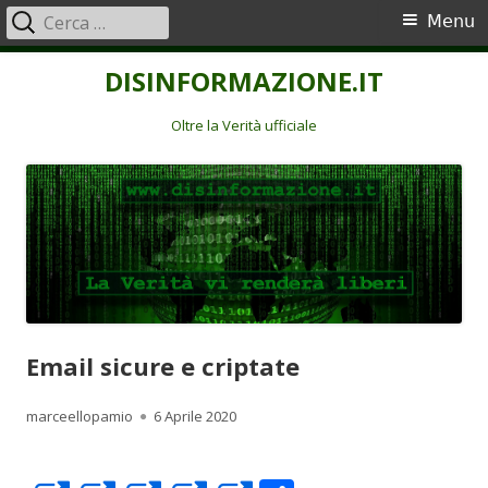
Ricerca
Menu
Menu
per:
principale
Vai
DISINFORMAZIONE.IT
al
contenuto
Oltre la Verità ufficiale
Email sicure e criptate
Autore
Pubblicato
marceellopamio
6 Aprile 2020