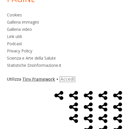
Cookies
Galleria immagini
Galleria video
Link utili
Podcast
Privacy Policy
Scienza e Arte della Salute
Statistiche Disinformazione.it
Utilizza
Tiny Framework
•
Accedi
Home
Alimentazione
Ambiente
Bambini
Bio
Menù
Page
social
Cancro
Controllo
Economia
Eso
link
Farmaci
Massoneria
NWO
Poli
Salute
Storia
Pod