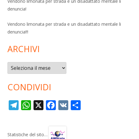
Vendono limonata per strada e un disadattato mentale li
denuncia!
Vendono limonata per strada e un disadattato mentale li
denuncia!!!
ARCHIVI
Archivi
CONDIVIDI
T
W
X
F
V
C
el
h
ac
K
o
e
at
e
n
gr
s
b
di
Statistiche del sito…