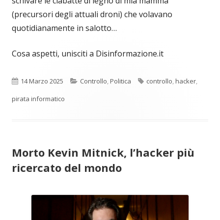
schivare le ciabatte di legno di mia mamma
(precursori degli attuali droni) che volavano
quotidianamente in salotto…
Cosa aspetti, unisciti a Disinformazione.it
Pubblicato
Categorie
Tag
14 Marzo 2025
Controllo
,
Politica
controllo
,
hacker
,
pirata informatico
Morto Kevin Mitnick, l’hacker più
ricercato del mondo