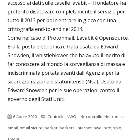
accesso ai dati sulle caselle lavabit - il fondatore ha
preferito disattivare completamente il servizio per
tutto il 2013 per poi rientrare in gioco con una
crittografia end-to-end nel 2014.
Come nel caso di Protonmail, Lavabit è Opensource.
Era la posta elettronica cifrata usata da Edward
Snowden, il whistleblower che ha avuto il merito di
far conoscere al mondo la sorveglianza di massa e
indiscriminata portata avanti dall'Agenzia per la
sicurezza nazionale statunitense (Nsa). Usato da
Edward Snowden per le sue operazioni contro il
governo degli Stati Uniti.
Pubblicato
Categorie
Tag
6 Aprile 2020
Controllo
,
NWO
controllo elettronico
,
email
,
email sicure
,
hacker
,
hackers
,
internet
,
nwo
,
rete
,
spie
,
spioni