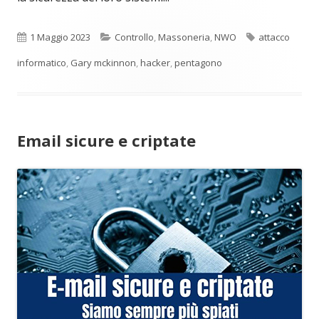
Pubblicato
Categorie
Tag
1 Maggio 2023
Controllo
,
Massoneria
,
NWO
attacco
informatico
,
Gary mckinnon
,
hacker
,
pentagono
Email sicure e criptate