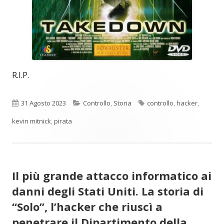
R.I.P.
Pubblicato
Categorie
Tag
31 Agosto 2023
Controllo
,
Storia
controllo
,
hacker
,
kevin mitnick
,
pirata
Il più grande attacco informatico ai
danni degli Stati Uniti. La storia di
“Solo”, l’hacker che riuscì a
penetrare il Dipartimento della