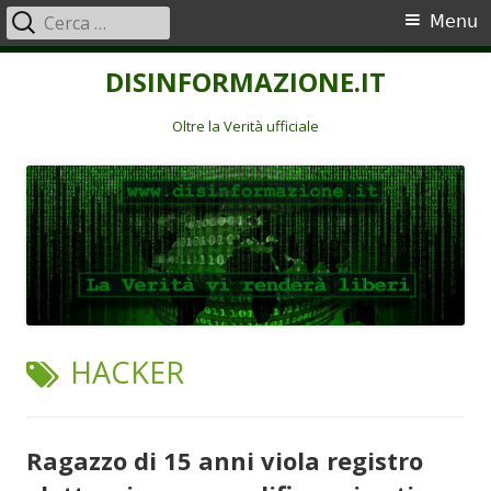
Ricerca
Menu
Menu
per:
principale
Vai
DISINFORMAZIONE.IT
al
contenuto
Oltre la Verità ufficiale
TAG:
HACKER
Ragazzo di 15 anni viola registro