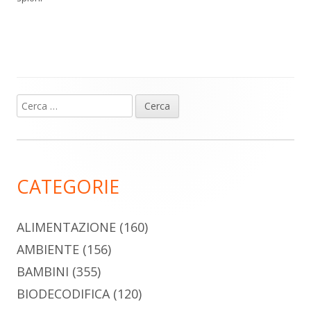
Ricerca
Barra
per:
laterale
principale
CATEGORIE
ALIMENTAZIONE
(160)
AMBIENTE
(156)
BAMBINI
(355)
BIODECODIFICA
(120)