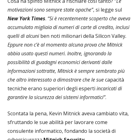
Cosa ha spinto Mitnick a rischiare così tanto? “
Le
motivazioni sono sempre state opache”
, si legge sul
New York Times
.
“Si è recentemente scoperto che aveva
accumulato migliaia di numeri di carte di credito, inclusi
quelli di alcuni
ben noti milionari della Silicon Valley
.
Eppure non c’è al momento alcuna prova che Mitnick
abbia usato questi numeri. Inoltre, ignorando la
possibilità di guadagni economici derivanti dalle
informazioni sottratte, Mitnick è sempre sembrato più
che altro interessato a dimostrare che le sue
capacità
tecniche erano superiori degli esperti
incaricati di
garantire la sicurezza dei sistemi informatici”
.
Scontata la pena, Kevin Mitnick aveva cambiato vita,
sfruttando le sue abilità per lavorare come
consulente informatico, fondando la società di
cybersicurezza
Mitnick Security
.