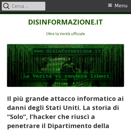
Ricerca
Menu
Menu
per:
principale
Vai
DISINFORMAZIONE.IT
al
contenuto
Oltre la Verità ufficiale
Il più grande attacco informatico ai
danni degli Stati Uniti. La storia di
“Solo”, l’hacker che riuscì a
penetrare il Dipartimento della