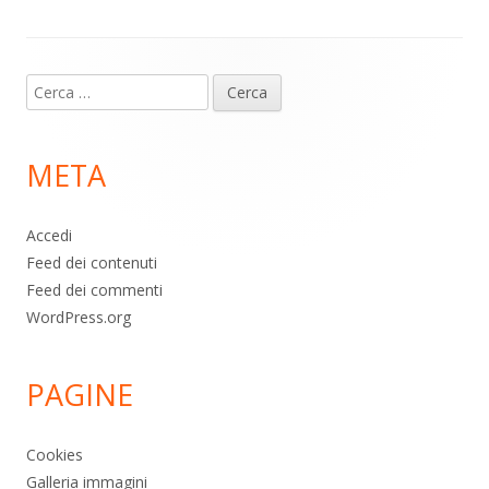
Contenuto
Ricerca
piè
per:
di
META
pagina
Accedi
Feed dei contenuti
Feed dei commenti
WordPress.org
PAGINE
Cookies
Galleria immagini