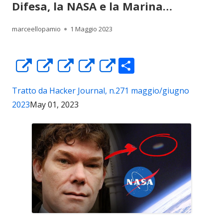
Difesa, la NASA e la Marina…
Autore
Pubblicato
marceellopamio
1 Maggio 2023
C
Apre
Apre
Apre
Apre
Apre
o
in
in
in
in
in
Tratto da Hacker Journal, n.271 maggio/giugno
n
una
una
una
una
una
2023
May 01, 2023
di
nuova
nuova
nuova
nuova
nuova
vi
finestra
finestra
finestra
finestra
finestra
di