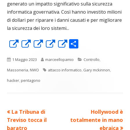
generato un impatto significativo sulla sicurezza
informatica governativa. Così hanno investito milioni
di dollari per riparare i danni causati e per migliorare
la sicurezza dei loro sistemi...
C
Apre
Apre
Apre
Apre
Apre
o
in
in
in
in
in
n
una
una
una
una
una
Pubblicato
Autore
Categorie
1 Maggio 2023
marceellopamio
Controllo
,
di
nuova
nuova
nuova
nuova
nuova
Tag
Massoneria
,
NWO
attacco informatico
,
Gary mckinnon
,
vi
finestra
finestra
finestra
finestra
finestra
hacker
,
pentagono
di
Precedente
Nuovo
La Tribuna di
Hollywood è
Navigazione
articolo:
articolo:
Treviso tocca il
totalmente in mano
articoli
baratro
ebraica