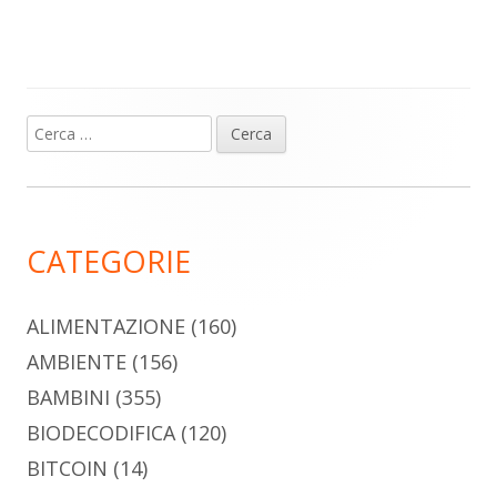
Ricerca
Barra
per:
laterale
principale
CATEGORIE
ALIMENTAZIONE
(160)
AMBIENTE
(156)
BAMBINI
(355)
BIODECODIFICA
(120)
BITCOIN
(14)