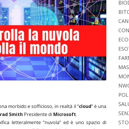
BIO
BIT
CAN
CON
ECO
ESO
FAR
MAS
MO
NW
POL
SAL
 morbido e sofficioso, in realtà il “
cloud
” è una
SEN
rad Smith
Presidente di
Microsoft
.
STO
gnifica letteralmente “nuvola” ed è uno spazio di