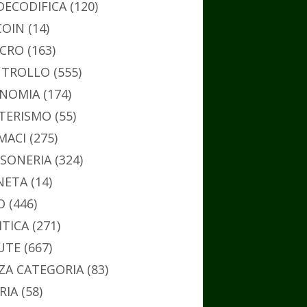
DECODIFICA
(120)
COIN
(14)
CRO
(163)
TROLLO
(555)
NOMIA
(174)
TERISMO
(55)
MACI
(275)
SONERIA
(324)
NETA
(14)
O
(446)
ITICA
(271)
UTE
(667)
ZA CATEGORIA
(83)
RIA
(58)