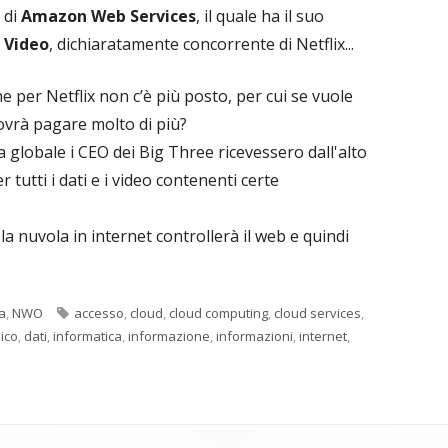
 di
Amazon Web Services
, il quale ha il suo
 Video
, dichiaratamente concorrente di Netflix...
per Netflix non c’è più posto, per cui se vuole
dovrà pagare molto di più?
globale i CEO dei Big Three ricevessero dall'alto
r tutti i dati e i video contenenti certe
 la nuvola in internet controllerà il web e quindi
Tag
a
,
NWO
accesso
,
cloud
,
cloud computing
,
cloud services
,
nico
,
dati
,
informatica
,
informazione
,
informazioni
,
internet
,