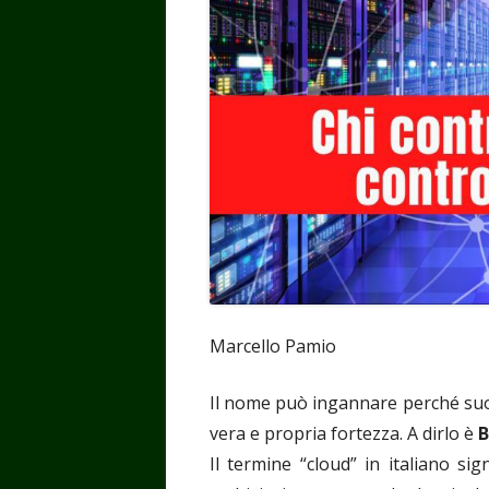
Marcello Pamio
Il nome può ingannare perché suona
vera e propria fortezza. A dirlo è
B
Il termine “cloud” in italiano si