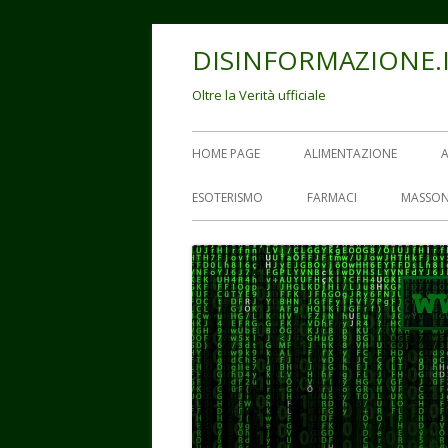
Vai
DISINFORMAZIONE.
al
contenuto
Oltre la Verità ufficiale
Menu
HOME PAGE
ALIMENTAZIONE
principale
ESOTERISMO
FARMACI
MASSON