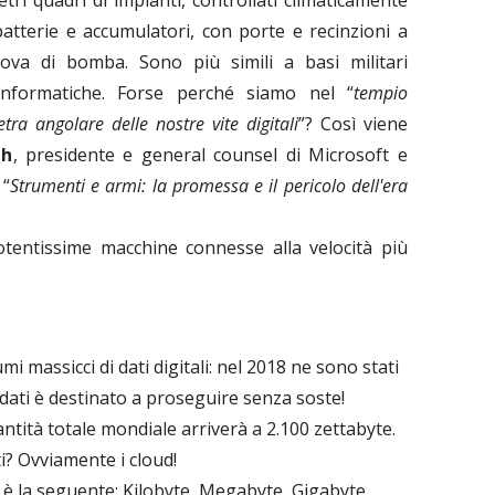
 batterie e accumulatori, con porte e recinzioni a
ova di bomba. Sono più simili a basi militari
informatiche. Forse perché siamo nel “
tempio
etra angolare delle nostre vite digitali
”? Così viene
th
, presidente e general counsel di Microsoft e
 “
Strumenti e armi: la promessa e il pericolo dell'era
otentissime macchine connesse alla velocità più
 massicci di dati digitali: nel 2018 ne sono stati
 dati è destinato a proseguire senza soste!
ntità totale mondiale arriverà a 2.100 zettabyte.
i? Ovviamente i cloud!
it è la seguente: Kilobyte, Megabyte, Gigabyte,