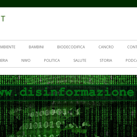
IT
AMBIENTE
BAMBINI
BIODECODIFICA
CANCRO
CON
ERIA
NWO
POLITICA
SALUTE
STORIA
PODC