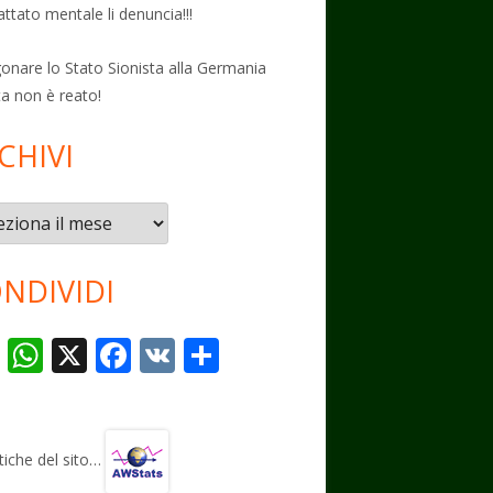
attato mentale li denuncia!!!
onare lo Stato Sionista alla Germania
ta non è reato!
CHIVI
vi
NDIVIDI
T
W
X
F
V
C
el
h
ac
K
o
e
at
e
n
gr
s
b
di
stiche del sito…