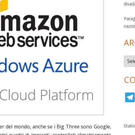
disad
Parag
nazis
AR
Archi
CO
Stati
nter del mondo, anche se i Big Three sono Google,
tri quadri di impianti, controllati climaticamente