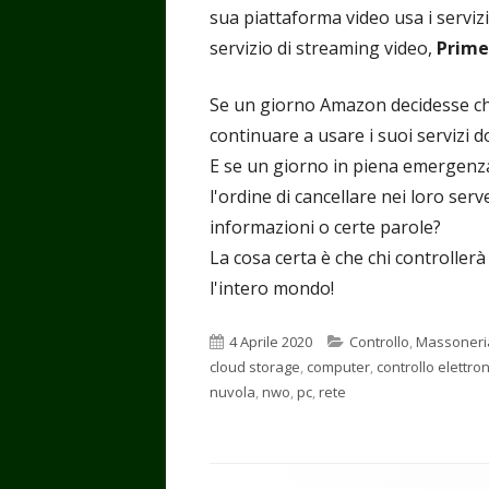
sua piattaforma video usa i servizi
servizio di streaming video,
Prime
Se un giorno Amazon decidesse che 
continuare a usare i suoi servizi 
E se un giorno in piena emergenza 
l'ordine di cancellare nei loro serve
informazioni o certe parole?
La cosa certa è che chi controllerà
l'intero mondo!
Pubblicato
Categorie
4 Aprile 2020
Controllo
,
Massoneri
cloud storage
,
computer
,
controllo elettro
nuvola
,
nwo
,
pc
,
rete
Contenuto