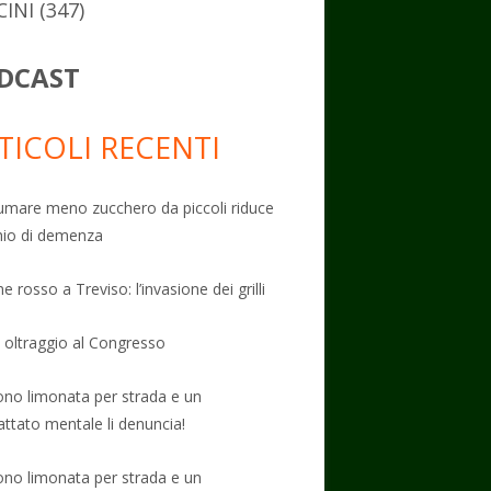
CINI
(347)
DCAST
TICOLI RECENTI
mare meno zucchero da piccoli riduce
schio di demenza
e rosso a Treviso: l’invasione dei grilli
: oltraggio al Congresso
no limonata per strada e un
attato mentale li denuncia!
no limonata per strada e un