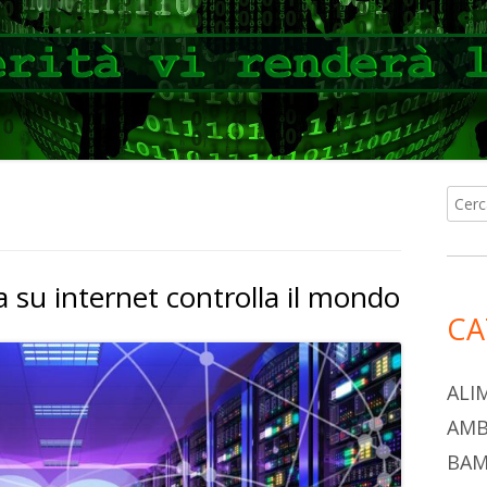
Ricer
Ba
per:
lat
a su internet controlla il mondo
pri
CA
ALI
AMB
BAM