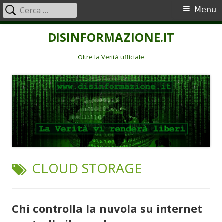
Ricerca
Menu
Menu
per:
principale
Vai
DISINFORMAZIONE.IT
al
contenuto
Oltre la Verità ufficiale
TAG:
CLOUD STORAGE
Chi controlla la nuvola su internet