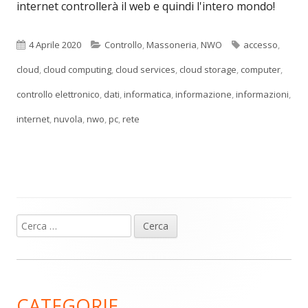
internet controllerà il web e quindi l'intero mondo!
Pubblicato
Categorie
Tag
4 Aprile 2020
Controllo
,
Massoneria
,
NWO
accesso
,
cloud
,
cloud computing
,
cloud services
,
cloud storage
,
computer
,
controllo elettronico
,
dati
,
informatica
,
informazione
,
informazioni
,
internet
,
nuvola
,
nwo
,
pc
,
rete
Ricerca
Barra
per:
laterale
principale
CATEGORIE