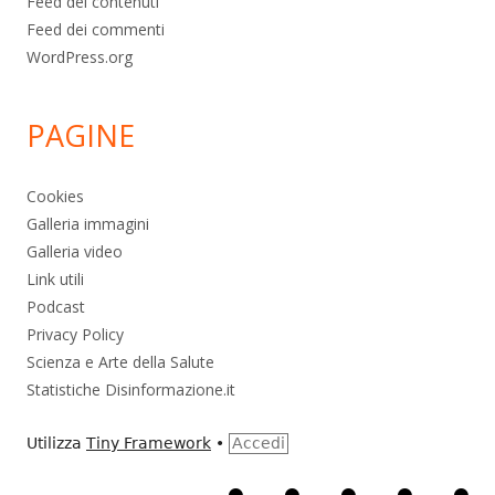
Feed dei contenuti
Feed dei commenti
WordPress.org
PAGINE
Cookies
Galleria immagini
Galleria video
Link utili
Podcast
Privacy Policy
Scienza e Arte della Salute
Statistiche Disinformazione.it
Utilizza
Tiny Framework
•
Accedi
Home
Alimentazione
Ambiente
Bambini
Bio