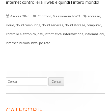
internet controllerà il web e quindi l'intero mondo!
Pubblicato
Categorie
Tag
4 Aprile 2020
Controllo
,
Massoneria
,
NWO
accesso
,
cloud
,
cloud computing
,
cloud services
,
cloud storage
,
computer
,
controllo elettronico
,
dati
,
informatica
,
informazione
,
informazioni
,
internet
,
nuvola
,
nwo
,
pc
,
rete
Ricerca
Barra
per:
laterale
principale
CATEGORIE