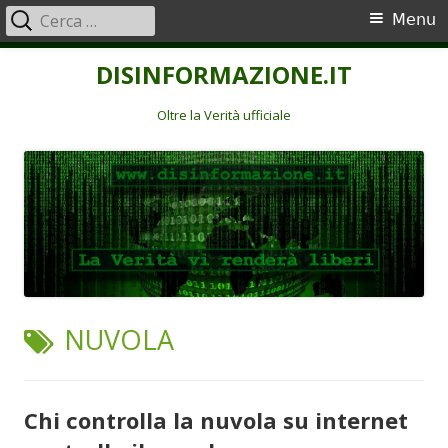
Ricerca
Menu
Menu
per:
principale
Vai
DISINFORMAZIONE.IT
al
contenuto
Oltre la Verità ufficiale
TAG:
NUVOLA
Chi controlla la nuvola su internet