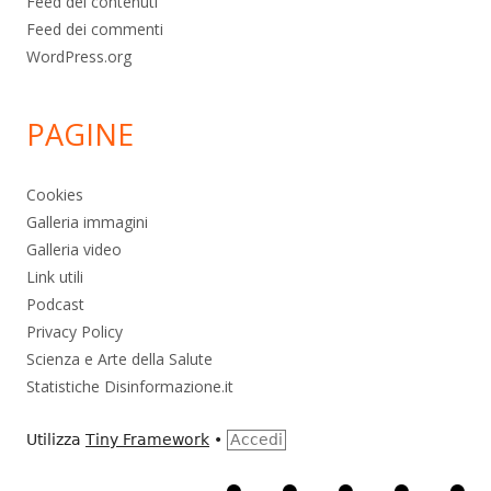
Feed dei contenuti
Feed dei commenti
WordPress.org
PAGINE
Cookies
Galleria immagini
Galleria video
Link utili
Podcast
Privacy Policy
Scienza e Arte della Salute
Statistiche Disinformazione.it
Utilizza
Tiny Framework
•
Accedi
Home
Alimentazione
Ambiente
Bambini
Bio