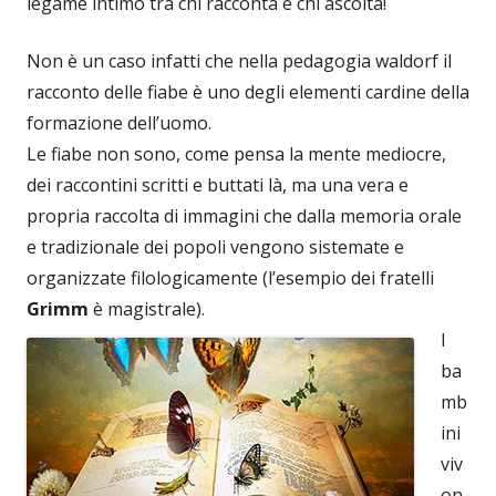
legame intimo tra chi racconta e chi ascolta!
Non è un caso infatti che nella pedagogia waldorf il
racconto delle fiabe è uno degli elementi cardine della
formazione dell’uomo.
Le fiabe non sono, come pensa la mente mediocre,
dei raccontini scritti e buttati là, ma una vera e
propria raccolta di immagini che dalla memoria orale
e tradizionale dei popoli vengono sistemate e
organizzate filologicamente (l’esempio dei fratelli
Grimm
è magistrale).
I
ba
mb
ini
viv
on