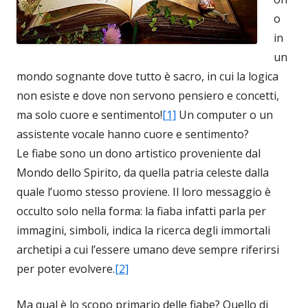
o
in
un
mondo sognante dove tutto è sacro, in cui la logica
non esiste e dove non servono pensiero e concetti,
ma solo cuore e sentimento!
[1]
Un computer o un
assistente vocale hanno cuore e sentimento?
Le fiabe sono un dono artistico proveniente dal
Mondo dello Spirito, da quella patria celeste dalla
quale l’uomo stesso proviene. Il loro messaggio è
occulto solo nella forma: la fiaba infatti parla per
immagini, simboli, indica la ricerca degli immortali
archetipi a cui l’essere umano deve sempre riferirsi
per poter evolvere.
[2]
Ma qual è lo scopo primario delle fiabe? Quello di