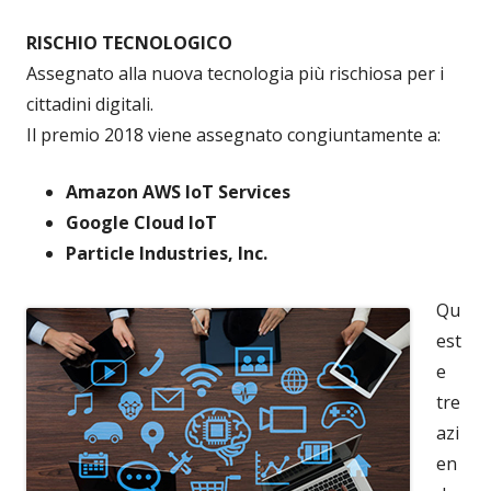
RISCHIO TECNOLOGICO
Assegnato alla nuova tecnologia più rischiosa per i
cittadini digitali.
Il premio 2018 viene assegnato congiuntamente a:
Amazon AWS IoT Services
Google Cloud IoT
Particle Industries, Inc.
Qu
est
e
tre
azi
en