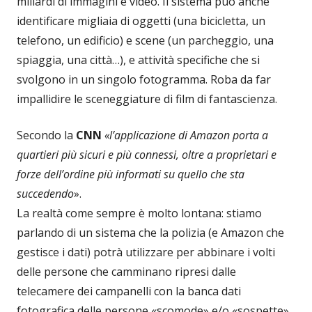
miliardi di immagini e video. Il sistema può anche
identificare migliaia di oggetti (una bicicletta, un
telefono, un edificio) e scene (un parcheggio, una
spiaggia, una città…), e attività specifiche che si
svolgono in un singolo fotogramma. Roba da far
impallidire le sceneggiature di film di fantascienza.
Secondo la
CNN
«l’applicazione di Amazon porta a
quartieri più sicuri e più connessi, oltre a proprietari e
forze dell’ordine più informati su quello che sta
succedendo
».
La realtà come sempre è molto lontana: stiamo
parlando di un sistema che la polizia (e Amazon che
gestisce i dati) potrà utilizzare per abbinare i volti
delle persone che camminano ripresi dalle
telecamere dei campanelli con la banca dati
fotografica delle persone «scomode» e/o «sospette».