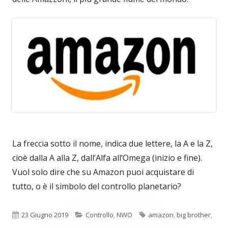
La freccia sotto il nome, indica due lettere, la A e la Z,
cioè dalla A alla Z, dall’Alfa all’Omega (inizio e fine).
Vuol solo dire che su Amazon puoi acquistare di
tutto, o è il simbolo del controllo planetario?
Pubblicato
Categorie
Tag
23 Giugno 2019
Controllo
,
NWO
amazon
,
big brother
,