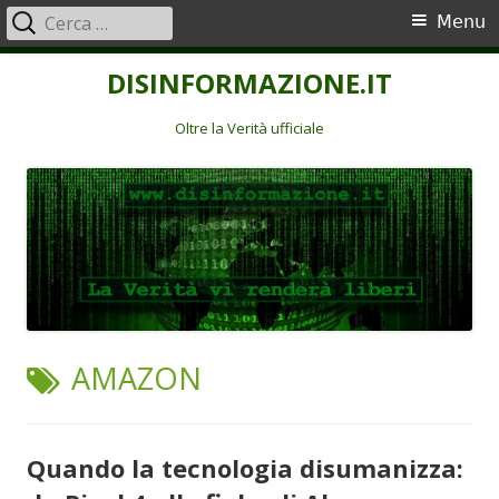
Ricerca
Menu
Menu
per:
principale
Vai
DISINFORMAZIONE.IT
al
contenuto
Oltre la Verità ufficiale
TAG:
AMAZON
Quando la tecnologia disumanizza: