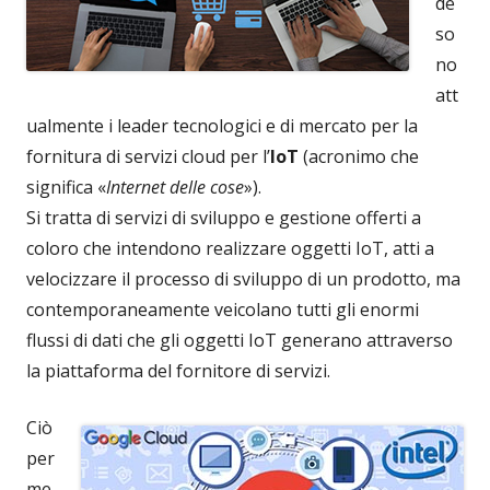
de
so
no
att
ualmente i leader tecnologici e di mercato per la
fornitura di servizi cloud per l’
IoT
(acronimo che
significa «
Internet delle cose
»).
Si tratta di servizi di sviluppo e gestione offerti a
coloro che intendono realizzare oggetti IoT, atti a
velocizzare il processo di sviluppo di un prodotto, ma
contemporaneamente veicolano tutti gli enormi
flussi di dati che gli oggetti IoT generano attraverso
la piattaforma del fornitore di servizi.
Ciò
per
me