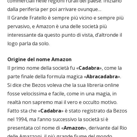
commerciali nelle regioni rurali del paese. Iniziano
dalla periferia per poi arrivare ovunque…
Il Grande Fratello è sempre più vicino e sempre più
pervasivo, e Amazon è una delle società più
interessante da questo punto di vista, d’altronde il
logo parla da solo.
Origine del nome Amazon
Il primo nome della società fu «
Cadabra
», come la
parte finale della formula magica «
Abracadabra
».
Si dice che Bezos voleva che la sua libreria online
fosse velocissima e facile, come in una magia, in
realtà non sapremo mai il vero e occulto motivo.
Fatto sta che «
Cadabra
» è stato registrato da Bezos
nel 1994, ma l’anno successivo la società si è
presentata col nome di «
Amazon
», derivante dal Rio
delle Amazzoni, il più grande fiume del mondo.