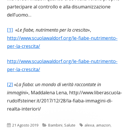
partecipare al controllo e alla disumanizzazione
dell’uomo…
[1]
«
Le fiabe, nutrimento per la crescita
»,
http://www.scuolawaldorf.org/le-fiabe-nutrimento-
per-la-crescita/
http://www.scuolawaldorf.org/le-fiabe-nutrimento-
per-la-crescita/
[2]
«
La fiaba: un mondo di verità raccontate in
immagini
», Maddalena Lena, http://www.liberascuola-
rudolfsteiner.it/2017/12/28/la-fiaba-immagini-di-
realta-interiori/
Pubblicato
Categorie
Tag
21 Agosto 2019
Bambini
,
Salute
alexa
,
amazon
,