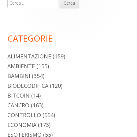
Ricerca
Barra
per:
laterale
principale
CATEGORIE
ALIMENTAZIONE
(159)
AMBIENTE
(155)
BAMBINI
(354)
BIODECODIFICA
(120)
BITCOIN
(14)
CANCRO
(163)
CONTROLLO
(554)
ECONOMIA
(173)
ESOTERISMO
(55)