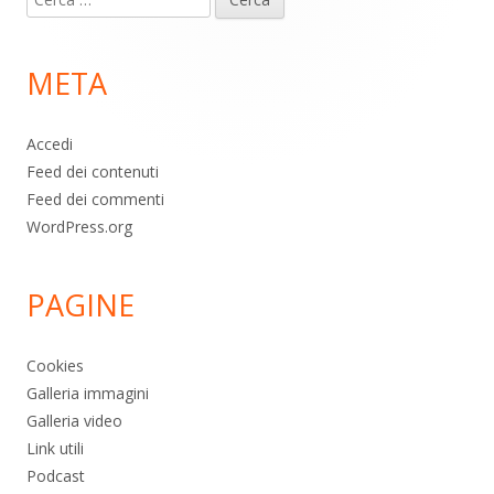
piè
per:
di
META
pagina
Accedi
Feed dei contenuti
Feed dei commenti
WordPress.org
PAGINE
Cookies
Galleria immagini
Galleria video
Link utili
Podcast