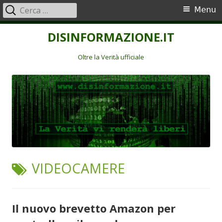
Ricerca
Menu
Menu
per:
principale
Vai
DISINFORMAZIONE.IT
al
contenuto
Oltre la Verità ufficiale
TAG:
VIDEOCAMERE
Il nuovo brevetto Amazon per