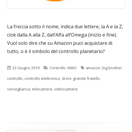
La freccia sotto il nome, indica due lettere, la A e la Z,
cioè dalla A alla Z, dall’Alfa all’Omega (inizio e fine).
Vuol solo dire che su Amazon puoi acquistare di
tutto, o è il simbolo del controllo planetario?
Pubblicato
Categorie
Tag
23 Giugno 2019
Controllo
,
NWO
amazon
,
big brother
,
controllo
,
controllo elettronico
,
droni
,
grande fratello
,
sorveglianza
,
telecamere
,
videocamere