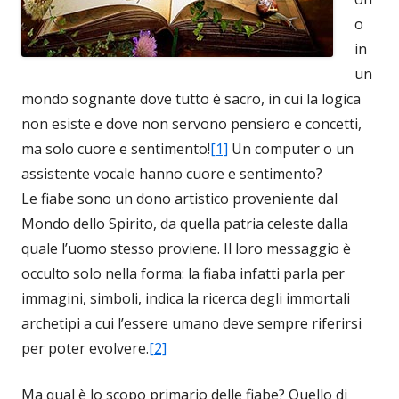
o
in
un
mondo sognante dove tutto è sacro, in cui la logica
non esiste e dove non servono pensiero e concetti,
ma solo cuore e sentimento!
[1]
Un computer o un
assistente vocale hanno cuore e sentimento?
Le fiabe sono un dono artistico proveniente dal
Mondo dello Spirito, da quella patria celeste dalla
quale l’uomo stesso proviene. Il loro messaggio è
occulto solo nella forma: la fiaba infatti parla per
immagini, simboli, indica la ricerca degli immortali
archetipi a cui l’essere umano deve sempre riferirsi
per poter evolvere.
[2]
Ma qual è lo scopo primario delle fiabe? Quello di