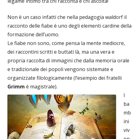
legame intimo tra chi racconta e chi ascolta!
Non è un caso infatti che nella pedagogia waldorf il
racconto delle fiabe è uno degli elementi cardine della
formazione dell’uomo.
Le fiabe non sono, come pensa la mente mediocre,
dei raccontini scritti e buttati là, ma una vera e
propria raccolta di immagini che dalla memoria orale
e tradizionale dei popoli vengono sistemate e
organizzate filologicamente (l’esempio dei fratelli
Grimm
è magistrale).
I
ba
mb
ini
viv
on