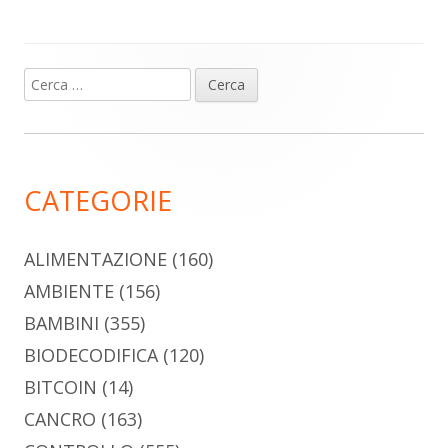
Ricerca
Barra
per:
laterale
principale
CATEGORIE
ALIMENTAZIONE
(160)
AMBIENTE
(156)
BAMBINI
(355)
BIODECODIFICA
(120)
BITCOIN
(14)
CANCRO
(163)