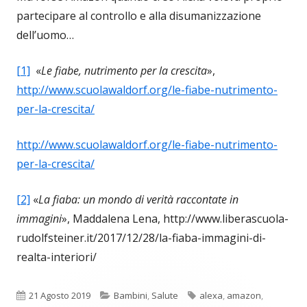
partecipare al controllo e alla disumanizzazione
dell’uomo…
[1]
«
Le fiabe, nutrimento per la crescita
»,
http://www.scuolawaldorf.org/le-fiabe-nutrimento-
per-la-crescita/
http://www.scuolawaldorf.org/le-fiabe-nutrimento-
per-la-crescita/
[2]
«
La fiaba: un mondo di verità raccontate in
immagini
», Maddalena Lena, http://www.liberascuola-
rudolfsteiner.it/2017/12/28/la-fiaba-immagini-di-
realta-interiori/
Pubblicato
Categorie
Tag
21 Agosto 2019
Bambini
,
Salute
alexa
,
amazon
,