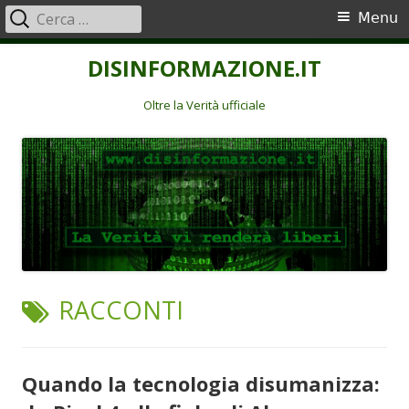
Ricerca
Menu
Menu
per:
principale
Vai
DISINFORMAZIONE.IT
al
contenuto
Oltre la Verità ufficiale
TAG:
RACCONTI
Quando la tecnologia disumanizza: