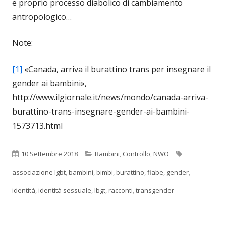
e proprio processo diabolico di cambiamento
antropologico…
Note:
[1]
«Canada, arriva il burattino trans per insegnare il
gender ai bambini»,
http://www.ilgiornale.it/news/mondo/canada-arriva-
burattino-trans-insegnare-gender-ai-bambini-
1573713.html
Pubblicato
Categorie
Tag
10 Settembre 2018
Bambini
,
Controllo
,
NWO
associazione lgbt
,
bambini
,
bimbi
,
burattino
,
fiabe
,
gender
,
identità
,
identità sessuale
,
lbgt
,
racconti
,
transgender