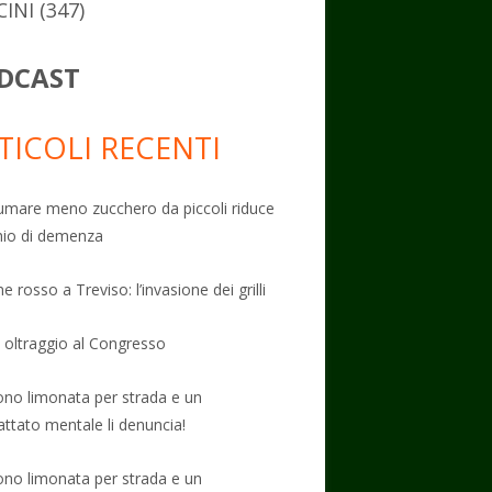
CINI
(347)
DCAST
TICOLI RECENTI
mare meno zucchero da piccoli riduce
schio di demenza
e rosso a Treviso: l’invasione dei grilli
: oltraggio al Congresso
no limonata per strada e un
attato mentale li denuncia!
no limonata per strada e un