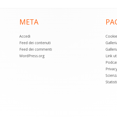
META
PA
Accedi
Cooki
Feed dei contenuti
Galler
Feed dei commenti
Galleri
WordPress.org
Link uti
Podca
Privac
Scienz
Statis