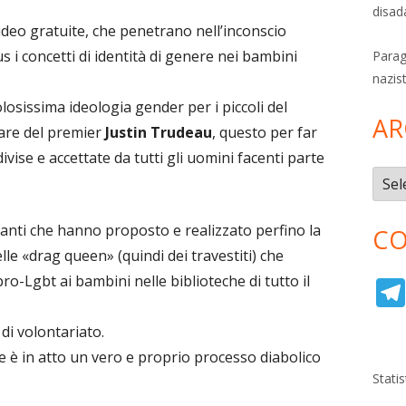
disad
video gratuite, che penetrano nell’inconscio
us i concetti di identità di genere nei bambini
Parag
nazis
olosissima ideologia gender per i piccoli del
AR
are del premier
Justin Trudeau
, questo per far
vise e accettate da tutti gli uomini facenti parte
Archi
anti che hanno proposto e realizzato perfino la
CO
elle «drag queen» (quindi dei travestiti) che
ro-Lgbt ai bambini nelle biblioteche di tutto il
i volontariato.
 è in atto un vero e proprio processo diabolico
Stati