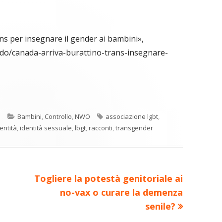
ans per insegnare il gender ai bambini»,
ndo/canada-arriva-burattino-trans-insegnare-
C
re
o
Categorie
Tag
o
Bambini
,
Controllo
,
NWO
associazione lgbt
,
n
a
entità
,
identità sessuale
,
lbgt
,
racconti
,
transgender
di
ova
vi
ra
estra
di
Nuovo
Togliere la potestà genitoriale ai
articolo:
no-vax o curare la demenza
senile?