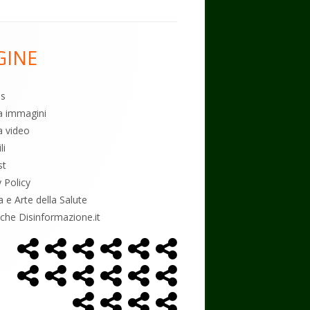
GINE
es
ia immagini
a video
li
st
y Policy
a e Arte della Salute
tiche Disinformazione.it
Home
Alimentazione
Ambiente
Bambini
Biodecodifica
Cancro
Menù
Page
social
Controllo
Economia
Esoterismo
Farmaci
Massoneria
NWO
link
Politica
Salute
Storia
Podcast