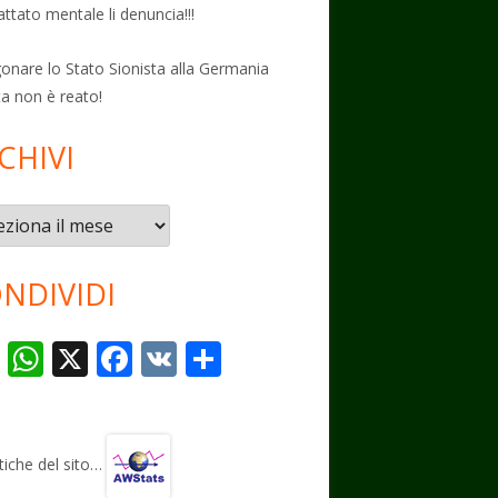
attato mentale li denuncia!!!
onare lo Stato Sionista alla Germania
ta non è reato!
CHIVI
vi
NDIVIDI
T
W
X
F
V
C
el
h
ac
K
o
e
at
e
n
gr
s
b
di
stiche del sito…