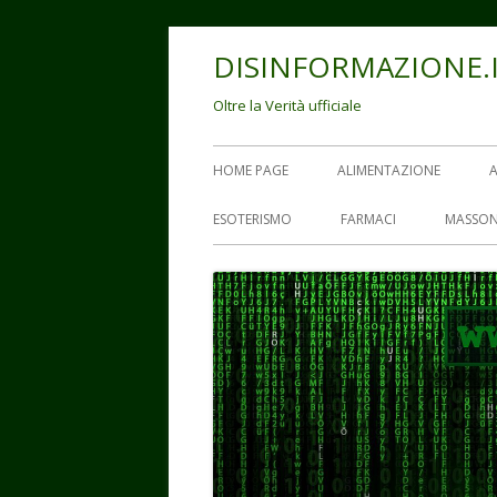
Vai
DISINFORMAZIONE.
al
contenuto
Oltre la Verità ufficiale
Menu
HOME PAGE
ALIMENTAZIONE
principale
ESOTERISMO
FARMACI
MASSON