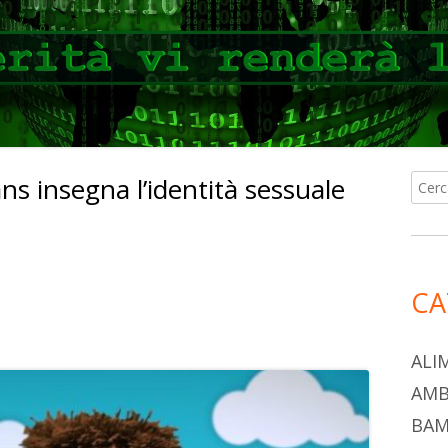
ns insegna l’identità sessuale
Ricer
Ba
per:
lat
pri
CA
C
re
o
ALI
n
a
AMB
di
ova
BAM