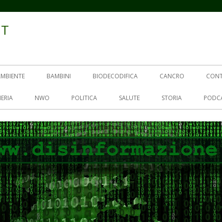
IT
AMBIENTE
BAMBINI
BIODECODIFICA
CANCRO
CON
ERIA
NWO
POLITICA
SALUTE
STORIA
PODC