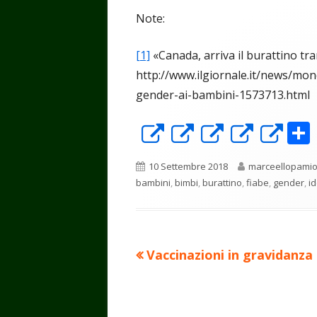
Note:
[1]
«Canada, arriva il burattino tr
http://www.ilgiornale.it/news/mo
gender-ai-bambini-1573713.html
Apre
Apre
Apre
Apre
Ap
in
in
in
in
in
Pubblicato
Autore
10 Settembre 2018
marceellopami
una
una
una
una
un
bambini
,
bimbi
,
burattino
,
fiabe
,
gender
,
id
nuova
nuova
nuova
nuova
nu
finestra
finestra
finestra
finest
fin
Precedente
Vaccinazioni in gravidanza
Navigazione
articolo:
articoli