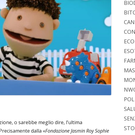
vi
ra
estra
BIO
di
BIT
CAN
CON
ECO
ESO
FAR
MAS
MO
NW
POL
SAL
SEN
zione, o sarebbe meglio dire, l’ultima
STO
Precisamente dalla «
Fondazione Jasmin Roy Sophie