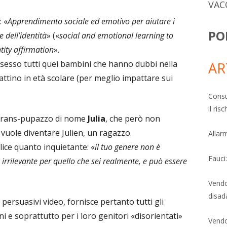
VAC
: «
Apprendimento sociale ed emotivo per aiutare i
PO
 dell’identità
» («
social and emotional learning to
tity affirmation
».
o sesso tutti quei bambini che hanno dubbi nella
AR
attino in età scolare (per meglio impattare sui
Consu
il ri
n trans-pupazzo di nome
Julia
, che però non
vuole diventare Julien, un ragazzo.
Allarm
ice quanto inquietante: «
il tuo genere non è
Fauci
è irrilevante per quello che sei realmente, e può essere
Vendo
disad
persuasivi video, fornisce pertanto tutti gli
i e soprattutto per i loro genitori «disorientati»
Vendo