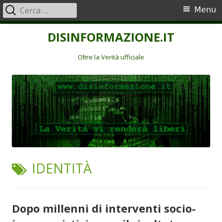
Ricerca
Menu
Menu
per:
principale
Vai
DISINFORMAZIONE.IT
al
contenuto
Oltre la Verità ufficiale
TAG:
IDENTITÀ
Dopo millenni di interventi socio-