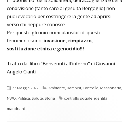
Il "buonismo" della solidarietà, dell'accoglienza e della
condivisione (tanto caro al gesuita Bergoglio) non
puoi evocarlo per costringere la gente ad aprirsi
verso chi neppure conosce.
Per questo gli unici nomi plausibili di questo
fenomeno sono:
invasione, rimpiazzo,
sostituzione etnica e genocidio!!!
Tratto dal libro "Benvenuti all'inferno" di Giovanni
Angelo Cianti
Pubblicato
Categorie
22 Maggio 2022
Ambiente
,
Bambini
,
Controllo
,
Massoneria
,
Tag
NWO
,
Politica
,
Salute
,
Storia
controllo sociale
,
identità
,
mandriani