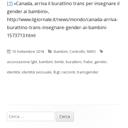
[1]
«Canada, arriva il burattino trans per insegnare il
gender ai bambini»,
http://www.ilgiornale.it/news/mondo/canada-arriva-
burattino-trans-insegnare-gender-ai-bambini-
1573713.html
Pubblicato
Categorie
Tag
10 Settembre 2018
Bambini
,
Controllo
,
NWO
associazione lgbt
,
bambini
,
bimbi
,
burattino
,
fiabe
,
gender
,
identità
,
identità sessuale
,
lbgt
,
racconti
,
transgender
Ricerca
Barra
per: