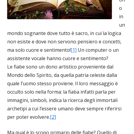
o
in
un
mondo sognante dove tutto è sacro, in cui la logica
non esiste e dove non servono pensiero e concetti,
ma solo cuore e sentimento!
[1]
Un computer o un
assistente vocale hanno cuore e sentimento?
Le fiabe sono un dono artistico proveniente dal
Mondo dello Spirito, da quella patria celeste dalla
quale l’uomo stesso proviene. Il loro messaggio è
occulto solo nella forma: la fiaba infatti parla per
immagini, simboli, indica la ricerca degli immortali
archetipi a cui l’essere umano deve sempre riferirsi
per poter evolvere.
[2]
Ma qual è lo scopo primario delle fiabe? Quello di