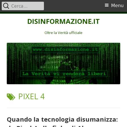
Ricerca
Menu
Menu
per:
principale
Vai
DISINFORMAZIONE.IT
al
contenuto
Oltre la Verità ufficiale
TAG:
PIXEL 4
Quando la tecnologia disumanizza: