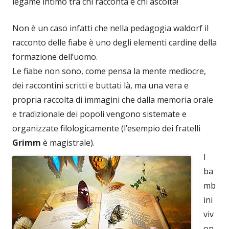
legame intimo tra chi racconta e chi ascolta!
Non è un caso infatti che nella pedagogia waldorf il
racconto delle fiabe è uno degli elementi cardine della
formazione dell’uomo.
Le fiabe non sono, come pensa la mente mediocre,
dei raccontini scritti e buttati là, ma una vera e
propria raccolta di immagini che dalla memoria orale
e tradizionale dei popoli vengono sistemate e
organizzate filologicamente (l’esempio dei fratelli
Grimm
è magistrale).
I
ba
mb
ini
viv
on