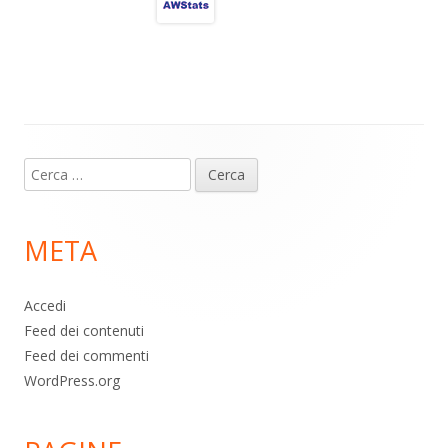
a
A
o
vi
m
p
o
di
p
k
Contenuto
Ricerca
piè
per:
di
META
pagina
Accedi
Feed dei contenuti
Feed dei commenti
WordPress.org