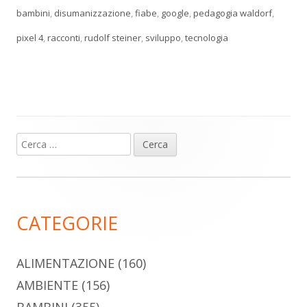
bambini
,
disumanizzazione
,
fiabe
,
google
,
pedagogia waldorf
,
pixel 4
,
racconti
,
rudolf steiner
,
sviluppo
,
tecnologia
Ricerca
Barra
per:
laterale
principale
CATEGORIE
ALIMENTAZIONE
(160)
AMBIENTE
(156)