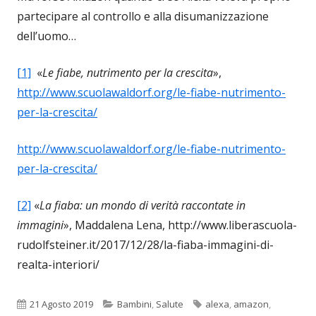
partecipare al controllo e alla disumanizzazione
dell’uomo…
[1]
«
Le fiabe, nutrimento per la crescita
»,
http://www.scuolawaldorf.org/le-fiabe-nutrimento-
per-la-crescita/
http://www.scuolawaldorf.org/le-fiabe-nutrimento-
per-la-crescita/
[2]
«
La fiaba: un mondo di verità raccontate in
immagini
», Maddalena Lena, http://www.liberascuola-
rudolfsteiner.it/2017/12/28/la-fiaba-immagini-di-
realta-interiori/
Pubblicato
Categorie
Tag
21 Agosto 2019
Bambini
,
Salute
alexa
,
amazon
,