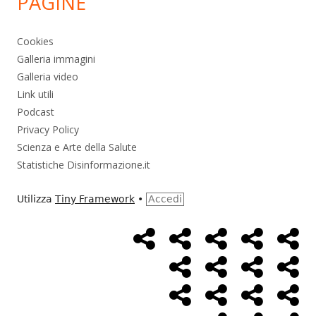
PAGINE
Cookies
Galleria immagini
Galleria video
Link utili
Podcast
Privacy Policy
Scienza e Arte della Salute
Statistiche Disinformazione.it
Utilizza
Tiny Framework
•
Accedi
Home
Alimentazione
Ambiente
Bambini
Bio
Menù
Page
social
Cancro
Controllo
Economia
Eso
link
Farmaci
Massoneria
NWO
Poli
Salute
Storia
Pod