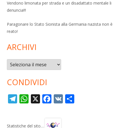
Vendono limonata per strada e un disadattato mentale li
denuncia!!!
Paragonare lo Stato Sionista alla Germania nazista non è
reato!
ARCHIVI
Archivi
CONDIVIDI
T
W
X
F
V
C
el
h
ac
K
o
e
at
e
n
gr
s
b
di
Statistiche del sito…