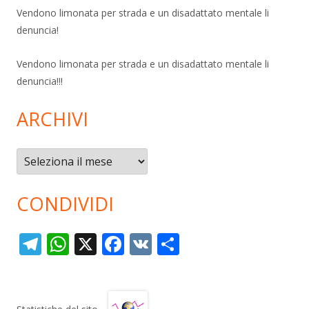
Vendono limonata per strada e un disadattato mentale li
denuncia!
Vendono limonata per strada e un disadattato mentale li
denuncia!!!
ARCHIVI
Archivi
CONDIVIDI
T
W
X
F
V
C
el
h
ac
K
o
e
at
e
n