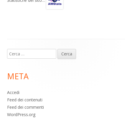
gr
s
b
di
Statistiche del sito…
a
A
o
vi
m
p
o
di
p
k
Contenuto
Ricerca
piè
per:
di
META
pagina
Accedi
Feed dei contenuti
Feed dei commenti
WordPress.org