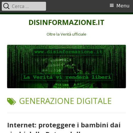
Ricerca
Menu
Menu
per:
principale
Vai
DISINFORMAZIONE.IT
al
contenuto
Oltre la Verità ufficiale
TAG:
GENERAZIONE DIGITALE
Internet: proteggere i bambini dai