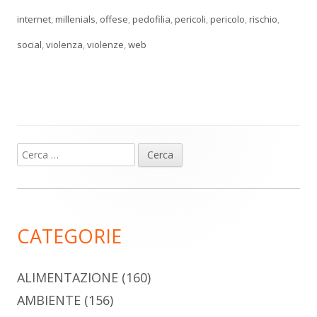
internet
,
millenials
,
offese
,
pedofilia
,
pericoli
,
pericolo
,
rischio
,
social
,
violenza
,
violenze
,
web
Ricerca
Barra
per:
laterale
principale
CATEGORIE
ALIMENTAZIONE
(160)
AMBIENTE
(156)