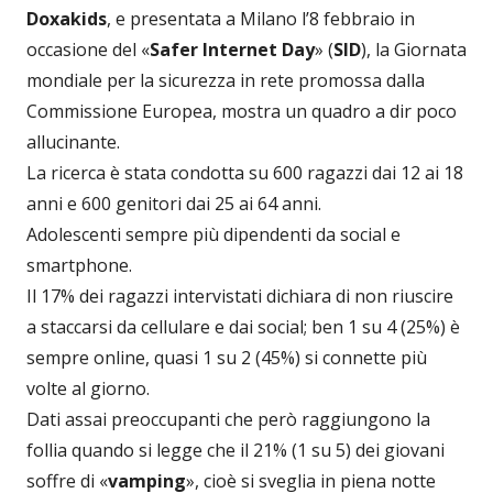
Doxakids
, e presentata a Milano l’8 febbraio in
occasione del «
Safer Internet Day
» (
SID
), la Giornata
mondiale per la sicurezza in rete promossa dalla
Commissione Europea, mostra un quadro a dir poco
allucinante.
La ricerca è stata condotta su 600 ragazzi dai 12 ai 18
anni e 600 genitori dai 25 ai 64 anni.
Adolescenti sempre più dipendenti da social e
smartphone.
Il 17% dei ragazzi intervistati dichiara di non riuscire
a staccarsi da cellulare e dai social; ben 1 su 4 (25%) è
sempre online, quasi 1 su 2 (45%) si connette più
volte al giorno.
Dati assai preoccupanti che però raggiungono la
follia quando si legge che il 21% (1 su 5) dei giovani
soffre di «
vamping
», cioè si sveglia in piena notte