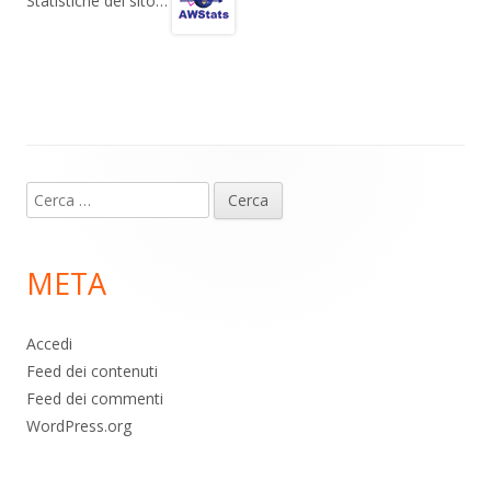
gr
s
b
di
Statistiche del sito…
a
A
o
vi
m
p
o
di
p
k
Contenuto
Ricerca
piè
per:
di
META
pagina
Accedi
Feed dei contenuti
Feed dei commenti
WordPress.org