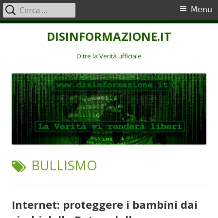
Ricerca
Menu
Menu
per:
principale
Vai
DISINFORMAZIONE.IT
al
contenuto
Oltre la Verità ufficiale
TAG:
BULLISMO
Internet: proteggere i bambini dai