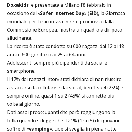
Doxakids
, e presentata a Milano l’8 febbraio in
occasione del «
Safer Internet Day
» (
SID
), la Giornata
mondiale per la sicurezza in rete promossa dalla
Commissione Europea, mostra un quadro a dir poco
allucinante.
La ricerca è stata condotta su 600 ragazzi dai 12 ai 18
anni e 600 genitori dai 25 ai 64 anni.
Adolescenti sempre più dipendenti da social e
smartphone.
Il 17% dei ragazzi intervistati dichiara di non riuscire
a staccarsi da cellulare e dai social; ben 1 su 4 (25%) è
sempre online, quasi 1 su 2 (45%) si connette più
volte al giorno.
Dati assai preoccupanti che però raggiungono la
follia quando si legge che il 21% (1 su 5) dei giovani
soffre di «
vamping
», cioè si sveglia in piena notte