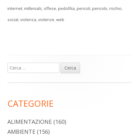
internet
,
millenials
,
offese
,
pedofilia
,
pericoli
,
pericolo
,
rischio
,
social
,
violenza
,
violenze
,
web
Ricerca
Barra
per:
laterale
principale
CATEGORIE
ALIMENTAZIONE
(160)
AMBIENTE
(156)