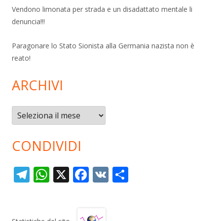
Vendono limonata per strada e un disadattato mentale li
denuncia!!!
Paragonare lo Stato Sionista alla Germania nazista non è
reato!
ARCHIVI
Archivi
CONDIVIDI
T
W
X
F
V
C
el
h
ac
K
o
e
at
e
n