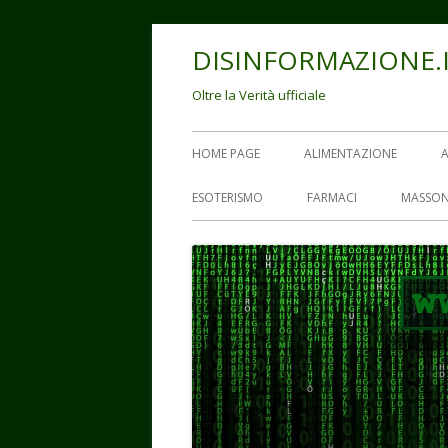
Vai
DISINFORMAZIONE.
al
contenuto
Oltre la Verità ufficiale
Menu
HOME PAGE
ALIMENTAZIONE
principale
ESOTERISMO
FARMACI
MASSON