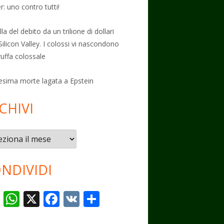
: uno contro tutti!
la del debito da un trilione di dollari
Silicon Valley. I colossi vi nascondono
ruffa colossale
esima morte lagata a Epstein
CHIVI
vi
NDIVIDI
T
W
X
F
V
C
el
h
ac
K
o