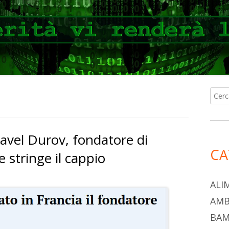
Ricer
Ba
per:
lat
Pavel Durov, fondatore di
pri
CA
 stringe il cappio
ALI
AMB
BAM