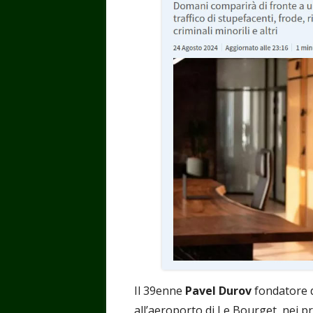
Il 39enne
Pavel Durov
fondatore 
all’aeroporto di Le Bourget, nei pre