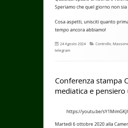
Speriamo che quel giorno non sia
Cosa aspetti, unisciti quanto pri
tempo ancora abbiamo!
Pubblicato
Categorie
24 Agosto 2024
Controllo
,
Massone
telegram
Conferenza stampa C
mediatica e pensiero 
https://youtu.be/sY1MimGK
Martedì 6 ottobre 2020 alla Camer