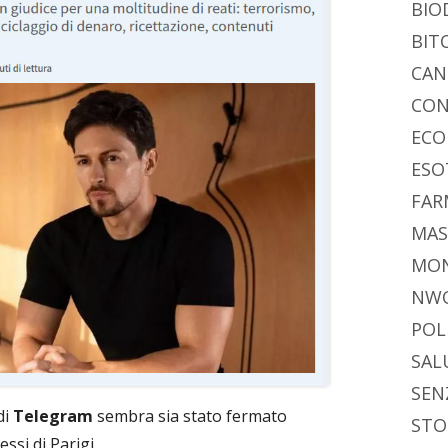
BIO
BIT
CAN
CON
ECO
ESO
FAR
MAS
MO
NW
POL
SAL
SEN
di
Telegram
sembra sia stato fermato
STO
ssi di Parigi.