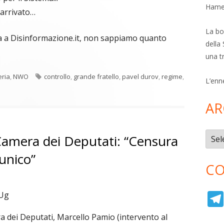
Hamer
 arrivato…
La bol
ma a Disinformazione.it, non sappiamo quanto
della 
una t
Tag
ria
,
NWO
controllo
,
grande fratello
,
pavel durov
,
regime
,
L’enn
AR
Archi
amera dei Deputati: “Censura
unico”
CO
JUg
a dei Deputati, Marcello Pamio (intervento al