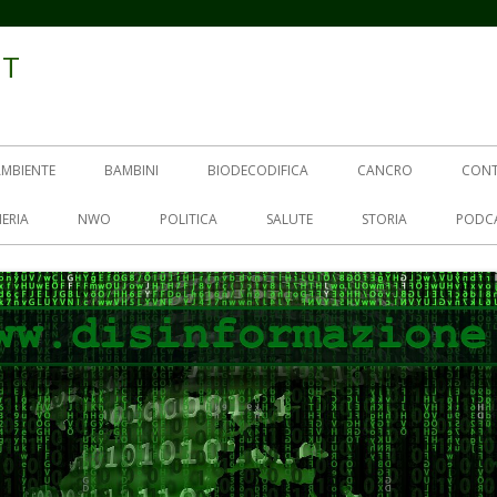
IT
AMBIENTE
BAMBINI
BIODECODIFICA
CANCRO
CON
ERIA
NWO
POLITICA
SALUTE
STORIA
PODC