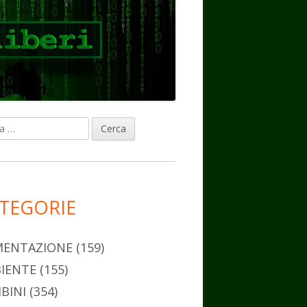
ca
rra
erale
ncipale
TEGORIE
MENTAZIONE
(159)
IENTE
(155)
BINI
(354)