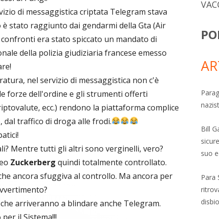
VAC
vizio di messaggistica criptata Telegram stava
 è stato raggiunto dai gendarmi della Gta (Air
PO
confronti era stato spiccato un mandato di
onale della polizia giudiziaria francese emesso
AR
are!
atura, nel servizio di messaggistica non c'è
Parag
forze dell'ordine e gli strumenti offerti
nazis
iptovalute, ecc.) rendono la piattaforma complice
, dal traffico di droga alle frodi.
Bill 
tici!
sicure
li? Mentre tutti gli altri sono verginelli, vero?
suo e
reo
Zuckerberg
quindi totalmente controllato.
e ancora sfuggiva al controllo. Ma ancora per
Para 
avvertimento?
ritro
disbi
 che arriveranno a blindare anche Telegram.
per il Sistema!!!