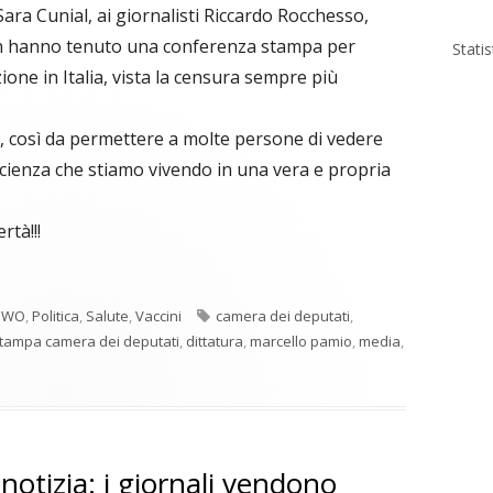
ara Cunial, ai giornalisti Riccardo Rocchesso,
an hanno tenuto una conferenza stampa per
Stati
zione in Italia, vista la censura sempre più
o, così da permettere a molte persone di vedere
scienza che stiamo vivendo in una vera e propria
rtà!!!
Tag
NWO
,
Politica
,
Salute
,
Vaccini
camera dei deputati
,
tampa camera dei deputati
,
dittatura
,
marcello pamio
,
media
,
notizia: i giornali vendono