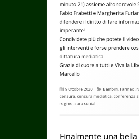
minuto 21) assieme all’onorevole S
Fabio Frabetti e Margherita Furl
difendere il diritto di fare informa
imperante!
Condividete più che potete il vide
gli interventi e forse prendere co
dittatura mediatica.
Grazie di cuore a tutti e Viva la Libe
Marcello
Pubblicato
Categorie
9 Ottobre 2020
Bambini
,
Farmaci
,
censura
,
censura mediatica
,
conferenza s
regime
,
sara cunial
Finalmente una bella 