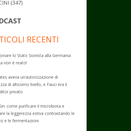
CINI
(347)
DCAST
TICOLI RECENTI
onare lo Stato Sionista alla Germania
ta non è reato!
Gates aveva un’autorizzazione di
zza di altissimo livello, e Fauci era il
ditor privato
Sin: come purificare il microbiota e
vare la leggerezza estiva contrastando le
osi e le fermentazioni