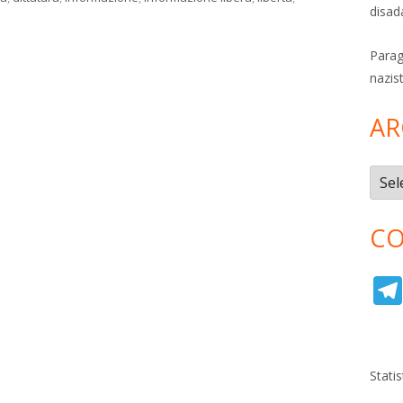
disad
Parag
nazis
AR
Archi
CO
Stati