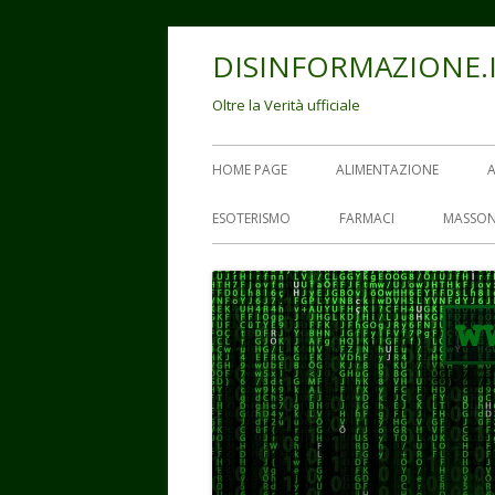
Vai
DISINFORMAZIONE.
al
contenuto
Oltre la Verità ufficiale
Menu
HOME PAGE
ALIMENTAZIONE
principale
ESOTERISMO
FARMACI
MASSON