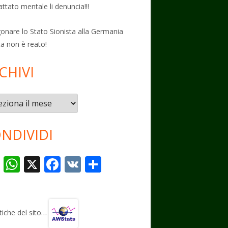
attato mentale li denuncia!!!
onare lo Stato Sionista alla Germania
ta non è reato!
CHIVI
vi
NDIVIDI
T
W
X
F
V
C
el
h
ac
K
o
e
at
e
n
gr
s
b
di
stiche del sito…