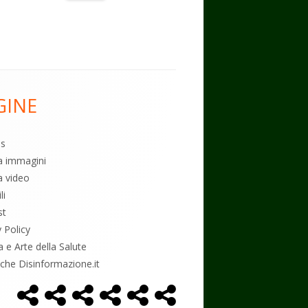
a
A
o
vi
m
p
o
di
p
k
GINE
es
ia immagini
a video
li
st
y Policy
a e Arte della Salute
tiche Disinformazione.it
Home
Alimentazione
Ambiente
Bambini
Biodecodifica
Cancro
Menù
Page
social