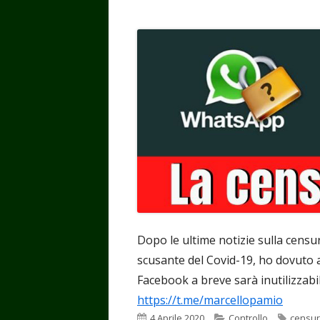
Dopo le ultime notizie sulla censu
scusante del Covid-19, ho dovuto 
Facebook a breve sarà inutilizzabil
https://t.me/marcellopamio
Pubblicato
Categorie
Tag
4 Aprile 2020
Controllo
censu