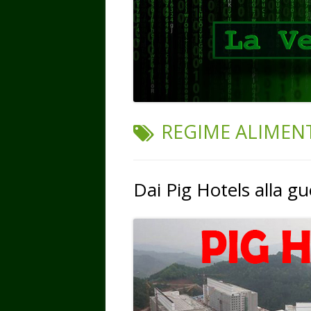
TAG:
REGIME ALIMEN
Dai Pig Hotels alla g