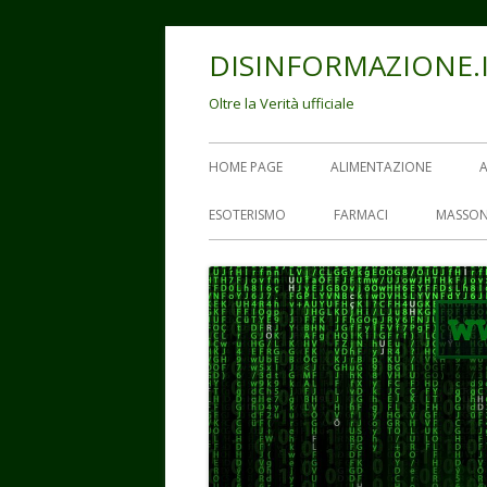
Vai
DISINFORMAZIONE.
al
contenuto
Oltre la Verità ufficiale
Menu
HOME PAGE
ALIMENTAZIONE
principale
ESOTERISMO
FARMACI
MASSON