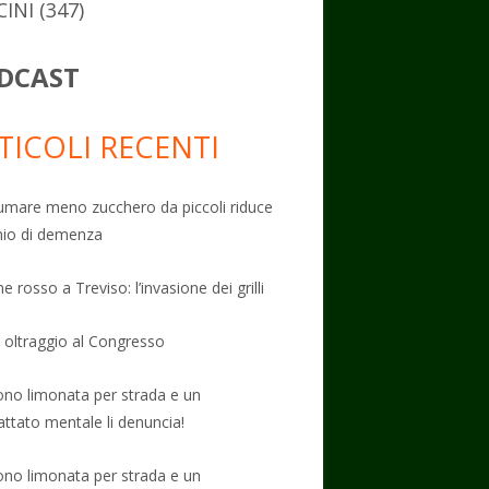
CINI
(347)
DCAST
TICOLI RECENTI
mare meno zucchero da piccoli riduce
schio di demenza
e rosso a Treviso: l’invasione dei grilli
: oltraggio al Congresso
no limonata per strada e un
attato mentale li denuncia!
no limonata per strada e un