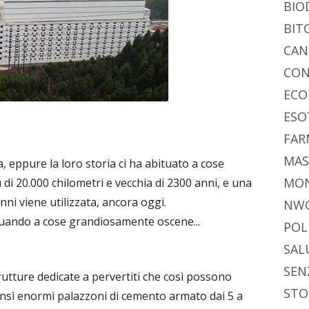
BIO
BIT
CAN
CON
ECO
ESO
FAR
MAS
a, eppure la loro storia ci ha abituato a cose
MO
di 20.000 chilometri e vecchia di 2300 anni, e una
ni viene utilizzata, ancora oggi.
NW
ituando a cose grandiosamente oscene...
POL
SAL
SEN
utture dedicate a pervertiti che così possono
STO
ensì enormi palazzoni di cemento armato dai 5 a