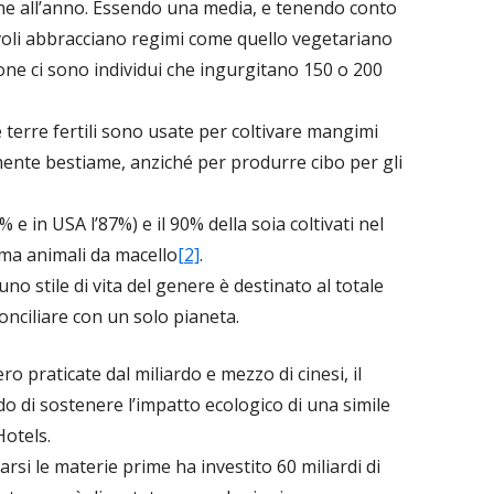
e all’anno. Essendo una media, e tenendo conto
li abbracciano regimi come quello vegetariano
ione ci sono individui che ingurgitano 150 o 200
 terre fertili sono usate per coltivare mangimi
mente bestiame, anziché per produrre cibo per gli
% e in USA l’87%) e il 90% della soia coltivati nel
ma animali da macello
[2]
.
 stile di vita del genere è destinato al totale
onciliare con un solo pianeta.
ero praticate dal miliardo e mezzo di cinesi, il
o di sostenere l’impatto ecologico di una simile
Hotels.
rsi le materie prime ha investito 60 miliardi di