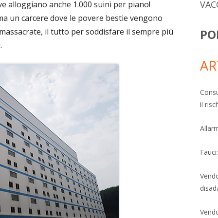
VAC
ove alloggiano anche 1.000 suini per piano!
ma un carcere dove le povere bestie vengono
massacrate, il tutto per soddisfare il sempre più
PO
.
AR
Consu
il ri
Allarm
Fauci
Vendo
disad
Vendo