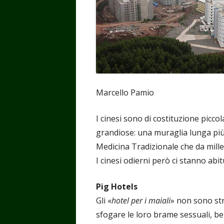
Marcello Pamio
I cinesi sono di costituzione piccol
grandiose: una muraglia lunga più 
Medicina Tradizionale che da millen
I cinesi odierni però ci stanno ab
Pig Hotels
Gli «
hotel per i maiali
» non sono str
sfogare le loro brame sessuali, b