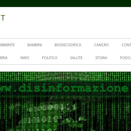
IT
AMBIENTE
BAMBINI
BIODECODIFICA
CANCRO
CON
ERIA
NWO
POLITICA
SALUTE
STORIA
PODC