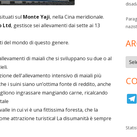
disad
situati sul
Monte Yaji
, nella Cina meridionale.
Parag
o Ltd
, gestisce sei allevamenti dai sette ai 13
nazis
AR
lti del mondo di questo genere.
allevamenti di maiali che si sviluppano su due o al
Archi
eli.
zione dell'allevamento intensivo di maiali più
CO
he i suini siano un’ottima fonte di reddito, anche
vogliono ingrassare mangiando carne, ricalcando
tale
lle in cui vi è una fittissima foresta, che la
ome attrazione turistica! La disumanità è sempre
Stati