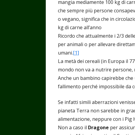
mangia mediamente 100 kg di carn
che sempre più persone consapevo
o vegano, significa che in circolaz
kg di carne all’anno
Ricordo che attualmente i 2/3 delle
per animali o per allevare diretta
umani.
[1]
La metà dei cereali (in Europa il 77
mondo non va a nutrire persone, 
Anche un bambino capirebbe che uno
fallimento perché impossibile da c
Se infatti simili aberrazioni veniss
pianeta Terra non sarebbe in grad
alimentazione, neppure con i Pig 
Non a caso il
Dragone
per assicura