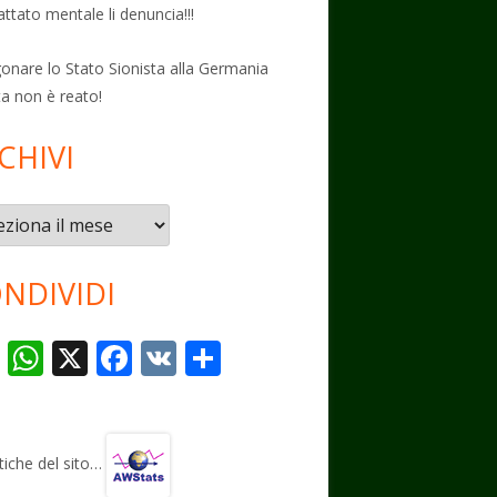
attato mentale li denuncia!!!
onare lo Stato Sionista alla Germania
ta non è reato!
CHIVI
vi
NDIVIDI
T
W
X
F
V
C
el
h
ac
K
o
e
at
e
n
gr
s
b
di
stiche del sito…